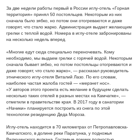
За две недели работы первый в России иглу-отель «Горная
территория» принял 50 постояльцев. Некоторым из них
сначала было зябко, но потом они отогреваются и даже
говорят, что стало жарко. Администрация выдает желающим
грелки с теплой водой. Номера в иглу-отеле забронированы
на несколько недель вперед.
«Многие едут сюда специально переночевать. Кому
необходимо, мы выдаем грелки с горячей водой. Некоторым
сначала бывает зябко, но потом постояльцы отогреваются и
даже говорят, что стало жарко», — рассказал руководитель
этнического иглу-отеля Виталий Лазо. По его словам,
наиболее частая жалоба гостей — «мерзнет нос».
«У авторов этого проекта есть желание в будущем сделать
несколько таких отелей в разных местах на Камчатке», —
отметили в правительстве края. В 2017 году в санатории
«Начики» планируется построить из снега по этой
технологии резиденцию Деда Мороза.
Иглу-отель находится в 70 километрах от Петропавловска-
Камчатского, в долине реки Паратунка, у подножья
Вилючинского вулкана. Гостевые домики полностью