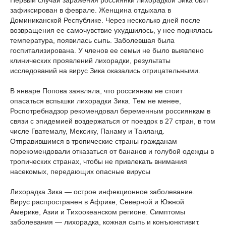
Первый случай заражения россиянки лихорадкой Зика был
зафиксирован в феврале. Женщина отдыхала в
Доминиканской Республике. Через несколько дней после
возвращения ее самочувствие ухудшилось, у нее поднялась
температура, появилась сыпь. Заболевшая была
госпитализирована. У членов ее семьи не было выявлено
клинических проявлений лихорадки, результаты
исследований на вирус Зика оказались отрицательными.
В январе Попова заявляла, что россиянам не стоит
опасаться вспышки лихорадки Зика. Тем не менее,
Роспотребнадзор рекомендовал беременным россиянкам в
связи с эпидемией воздержаться от поездок в 27 стран, в том
числе Гватемалу, Мексику, Панаму и Таиланд.
Отправившимся в тропические страны гражданам
порекомендовали отказаться от бананов и голубой одежды в
тропических странах, чтобы не привлекать внимания
насекомых, передающих опасные вирусы
Лихорадка Зика — острое инфекционное заболевание.
Вирус распространен в Африке, Северной и Южной
Америке, Азии и Тихоокеанском регионе. Симптомы
заболевания — лихорадка, кожная сыпь и конъюнктивит.