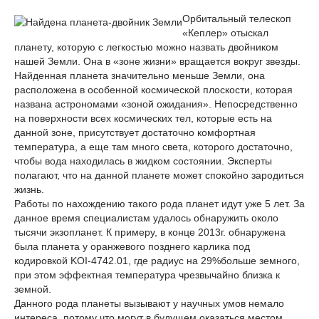
Орбитальный телескоп
«Кеплер» отыскал
планету, которую с легкостью можно назвать двойником
нашей Земли. Она в «зоне жизни» вращается вокруг звезды.
Найденная планета значительно меньше Земли, она
расположена в особенной космической плоскости, которая
названа астрономами «зоной ожидания». Непосредственно
на поверхности всех космических тел, которые есть на
данной зоне, присутствует достаточно комфортная
температура, а еще там много света, которого достаточно,
чтобы вода находилась в жидком состоянии. Эксперты
полагают, что на данной планете может спокойно зародиться
жизнь.
Работы по нахождению такого рода планет идут уже 5 лет. За
данное время специалистам удалось обнаружить около
тысячи экзопланет. К примеру, в конце 2013г. обнаружена
была планета у оранжевого позднего карлика под
кодировкой KOI-4742.01, где радиус на 29%больше земного,
при этом эффектная температура чрезвычайно близка к
земной.
Данного рода планеты вызывают у научных умов немало
интереса, потому что могут в будущем оказаться местом