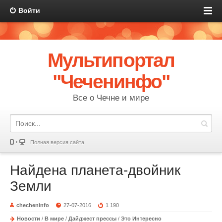
Войти
Мультипортал
"Чеченинфо"
Все о Чечне и мире
Полная версия сайта
Найдена планета-двойник
Земли
checheninfo
27-07-2016
1 190
Новости
/
В мире
/
Дайджест прессы
/
Это Интересно