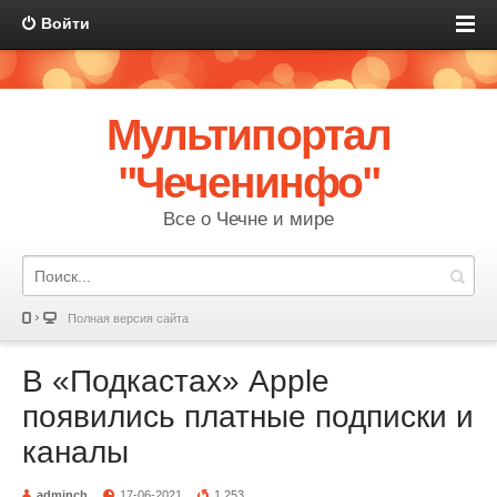
Войти
Мультипортал
"Чеченинфо"
Все о Чечне и мире
Полная версия сайта
В «Подкастах» Apple
появились платные подписки и
каналы
adminch
17-06-2021
1 253