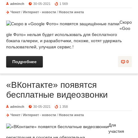
adminch
30-05-2021
1 569
Ченет
/
Интернет - новости
/
Новости инета
Скоро
«Goo
gle Фото» нельзя будет использовать для бесплатного
бэкапа галереи, и разработчики, похоже, хотят удержать
пользователей, улучшая сервис.!
Подробнее
0
«ВКонтакте» появятся
бесплатные видеозвонки
adminch
30-05-2021
1 358
Ченет
/
Интернет - новости
/
Новости инета
Для
участия
регистрация в соцсети не обязательна.