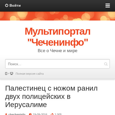
Войти
Мультипортал
"Чеченинфо"
Все о Чечне и мире
Полная версия сайта
Палестинец с ножом ранил
двух полицейских в
Иерусалиме
checheninfo
19-09-2016
1 005