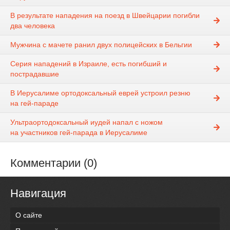
В результате нападения на поезд в Швейцарии погибли
два человека
Мужчина с мачете ранил двух полицейских в Бельгии
Серия нападений в Израиле, есть погибший и
пострадавшие
В Иерусалиме ортодоксальный еврей устроил резню
на гей-параде
Ультраортодоксальный иудей напал с ножом
на участников гей-парада в Иерусалиме
Комментарии (0)
Навигация
О сайте