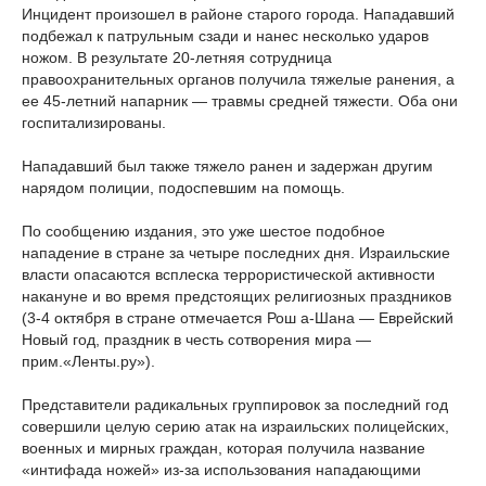
Инцидент произошел в районе старого города. Нападавший
подбежал к патрульным сзади и нанес несколько ударов
ножом. В результате 20-летняя сотрудница
правоохранительных органов получила тяжелые ранения, а
ее 45-летний напарник — травмы средней тяжести. Оба они
госпитализированы.
Нападавший был также тяжело ранен и задержан другим
нарядом полиции, подоспевшим на помощь.
По сообщению издания, это уже шестое подобное
нападение в стране за четыре последних дня. Израильские
власти опасаются всплеска террористической активности
накануне и во время предстоящих религиозных праздников
(3-4 октября в стране отмечается Рош а-Шана — Еврейский
Новый год, праздник в честь сотворения мира —
прим.«Ленты.ру»).
Представители радикальных группировок за последний год
совершили целую серию атак на израильских полицейских,
военных и мирных граждан, которая получила название
«интифада ножей» из-за использования нападающими