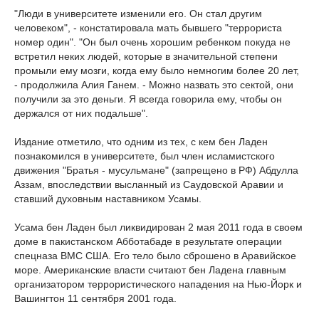
"Люди в университете изменили его. Он стал другим
человеком", - констатировала мать бывшего "террориста
номер один". "Он был очень хорошим ребенком покуда не
встретил неких людей, которые в значительной степени
промыли ему мозги, когда ему было немногим более 20 лет,
- продолжила Алия Ганем. - Можно назвать это сектой, они
получили за это деньги. Я всегда говорила ему, чтобы он
держался от них подальше".
Издание отметило, что одним из тех, с кем бен Ладен
познакомился в университете, был член исламистского
движения "Братья - мусульмане" (запрещено в РФ) Абдулла
Аззам, впоследствии высланный из Саудовской Аравии и
ставший духовным наставником Усамы.
Усама бен Ладен был ликвидирован 2 мая 2011 года в своем
доме в пакистанском Абботабаде в результате операции
спецназа ВМС США. Его тело было сброшено в Аравийское
море. Американские власти считают бен Ладена главным
организатором террористического нападения на Нью-Йорк и
Вашингтон 11 сентября 2001 года.