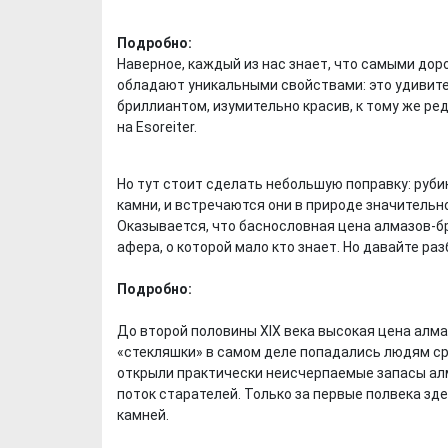
Подробно:
Наверное, каждый из нас знает, что самыми до
обладают уникальными свойствами: это удивите
бриллиантом, изумительно красив, к тому же ре
на Esoreiter.
Но тут стоит сделать небольшую поправку: руби
камни, и встречаются они в природе значительн
Оказывается, что баснословная цена алмазов-б
афера, о которой мало кто знает. Но давайте раз
Подробно:
До второй половины XIX века высокая цена алма
«стекляшки» в самом деле попадались людям ср
открыли практически неисчерпаемые запасы алм
поток старателей. Только за первые полвека зд
камней.