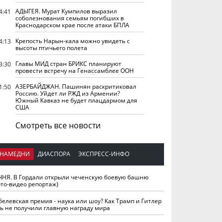
АДЫГЕЯ. Мурат Кумпилов выразил
4:41
соболезнования семьям погибших в
Краснодарском крае после атаки БПЛА
Крепость Нарын-кала можно увидеть с
4:13
высоты птичьего полета
Главы МИД стран БРИКС планируют
3:30
провести встречу на Генассамблее ООН
АЗЕРБАЙДЖАН. Пашинян раскритиковал
1:50
Россию. Уйдет ли РЖД из Армении?
Южный Кавказ не будет плацдармом для
США
Смотреть все новости
НАМЕДНИ
ДИАСПОРА
ЭКСПРЕСС-ИНФО
ЧНЯ. В Гордали открыли чеченскую боевую башню
ото-видео репортаж)
белевская премия - наука или шоу? Как Трамп и Гитлер
ть не получили главную награду мира