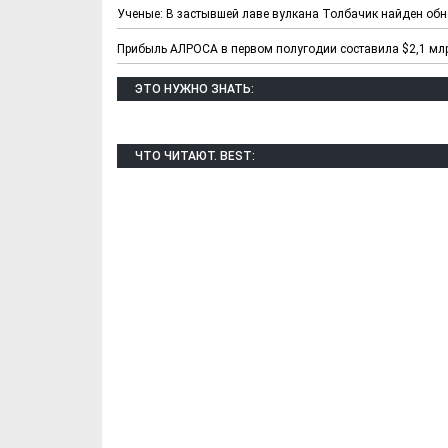
Ученые: В застывшей лаве вулкана Толбачик найден об
Прибыль АЛРОСА в первом полугодии составила $2,1 мл
ЭТО НУЖНО ЗНАТЬ:
ЧТО ЧИТАЮТ. BEST:
Х. Гапураев. Капкан
ЧЕЧНЯ. А. Ту
для Зелимхана (Отр.
"Зелимх
из романа «1овда»)
(Отрыво