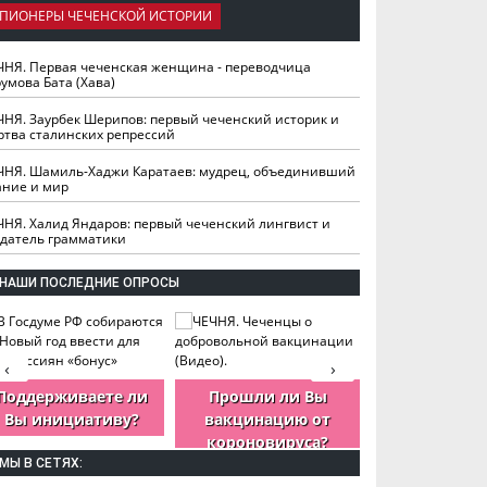
ПИОНЕРЫ ЧЕЧЕНСКОЙ ИСТОРИИ
ЧНЯ. Первая чеченская женщина - переводчица
умова Бата (Хава)
ЧНЯ. Заурбек Шерипов: первый чеченский историк и
ртва сталинских репрессий
ЧНЯ. Шамиль-Хаджи Каратаев: мудрец, объединивший
ание и мир
ЧНЯ. Халид Яндаров: первый чеченский лингвист и
здатель грамматики
НАШИ ПОСЛЕДНИЕ ОПРОСЫ
‹
›
Поддерживаете ли
Прошли ли Вы
Как Вы оцен
Вы инициативу?
вакцинацию от
деятельность
короновируса?
ЧР?
МЫ В СЕТЯХ: