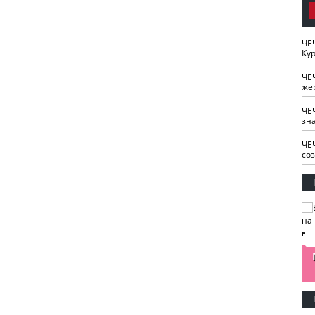
ЧЕ
Кур
ЧЕ
же
ЧЕ
зн
ЧЕ
со
изайн
Одобряете ли вы
Нужна ли "хартия
Ахмат"
антитабачный
ответственного
законопроект?
блогера"?