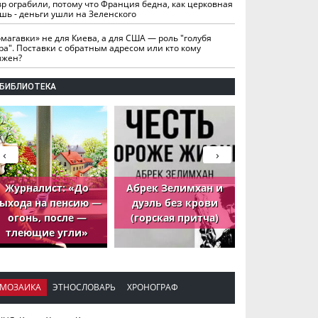
вр ограбили, потому что Франция бедна, как церковная
шь - деньги ушли на Зеленского
омагавки» не для Киева, а для США — роль "голубя
ра". Поставки с обратным адресом или кто кому
лжен?
БИБЛИОТЕКА
‹
›
Журналист: «До
Абрек Зелимхан и
Абрек Зели
ыхода на пенсию —
дуэль без крови
петух, ко
огонь, после —
(горская притча)
принёс де
тлеющие угли»
МОЗАИКА
ЭТНОСЛОВАРЬ
ХРОНОГРАФ