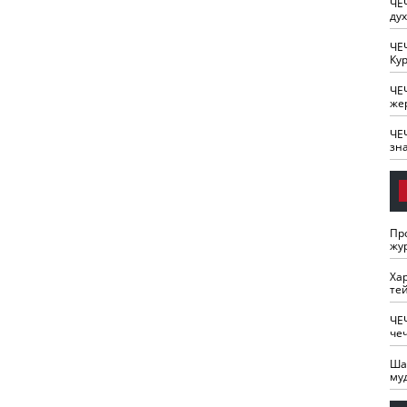
ЧЕ
ду
ЧЕ
Кур
ЧЕ
же
ЧЕ
зн
Пр
жу
Ха
те
ЧЕ
че
Ша
му