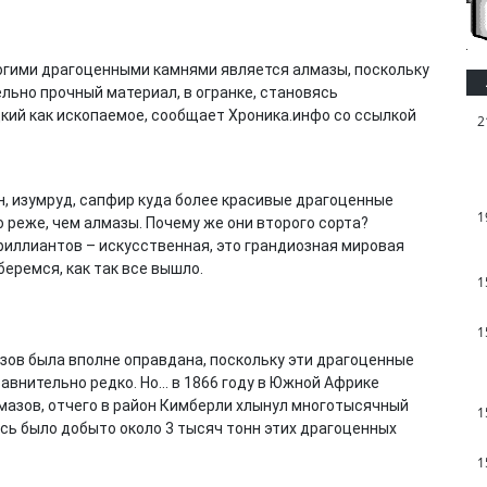
рогими драгоценными камнями является алмазы, поскольку
льно прочный материал, в огранке, становясь
дкий как ископаемое, сообщает Хроника.инфо со ссылкой
2
н, изумруд, сапфир куда более красивые драгоценные
1
о реже, чем алмазы. Почему же они второго сорта?
риллиантов – искусственная, это грандиозная мировая
беремся, как так все вышло.
1
1
зов была вполне оправдана, поскольку эти драгоценные
авнительно редко. Но… в 1866 году в Южной Африке
азов, отчего в район Кимберли хлынул многотысячный
1
есь было добыто около 3 тысяч тонн этих драгоценных
1