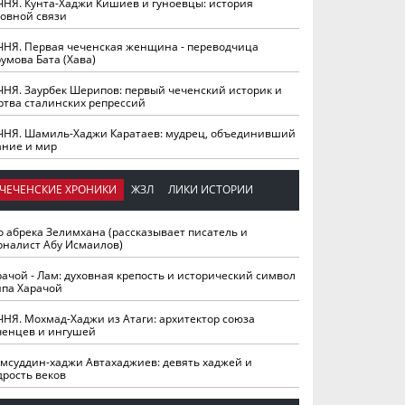
ЧНЯ. Кунта-Хаджи Кишиев и гуноевцы: история
ховной связи
ЧНЯ. Первая чеченская женщина - переводчица
умова Бата (Хава)
ЧНЯ. Заурбек Шерипов: первый чеченский историк и
ртва сталинских репрессий
ЧНЯ. Шамиль-Хаджи Каратаев: мудрец, объединивший
ание и мир
ЧЕЧЕНСКИЕ ХРОНИКИ
ЖЗЛ
ЛИКИ ИСТОРИИ
о абрека Зелимхана (рассказывает писатель и
рналист Абу Исмаилов)
рачой - Лам: духовная крепость и исторический символ
йпа Харачой
ЧНЯ. Мохмад-Хаджи из Атаги: архитектор союза
ченцев и ингушей
мсуддин-хаджи Автахаджиев: девять хаджей и
дрость веков