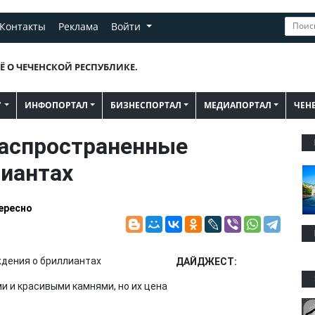
Контакты
Реклама
Войти
Ё О ЧЕЧЕНСКОЙ РЕСПУБЛИКЕ.
"
ИНФОПОРТАЛ
БИЗНЕСПОРТАЛ
МЕДИАПОРТАЛ
ЧЕН
распространенные
иантах
ересно
ДАЙДЖЕСТ:
 и красивыми камнями, но их цена