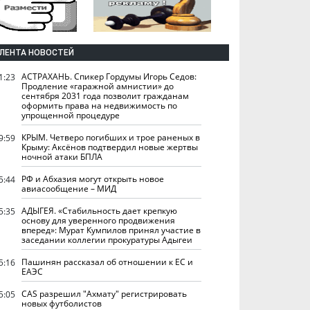
ЛЕНТА НОВОСТЕЙ
АСТРАХАНЬ. Спикер Гордумы Игорь Седов:
1:23
Продление «гаражной амнистии» до
сентября 2031 года позволит гражданам
оформить права на недвижимость по
упрощенной процедуре
КРЫМ. Четверо погибших и трое раненых в
9:59
Крыму: Аксёнов подтвердил новые жертвы
ночной атаки БПЛА
РФ и Абхазия могут открыть новое
5:44
авиасообщение – МИД
АДЫГЕЯ. «Стабильность дает крепкую
5:35
основу для уверенного продвижения
вперед»: Мурат Кумпилов принял участие в
заседании коллегии прокуратуры Адыгеи
Пашинян рассказал об отношении к ЕС и
5:16
ЕАЭС
CAS разрешил "Ахмату" регистрировать
5:05
новых футболистов