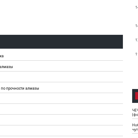
1
1
1
1
ка
 алмазы
 по прочности алмазы
ЧЕ
(ф
Но
чу