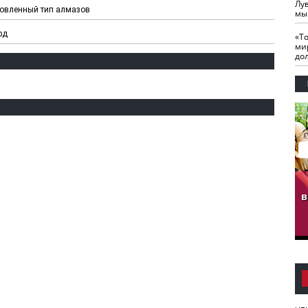
Лу
новленный тип алмазов
мы
рд
«Т
ми
до
гузов.
ЧЕЧНЯ. Обарг Варин
ЧЕЧНЯ. Хьаьжин
ан"
илли
мурд - обарг Вара
в
к)