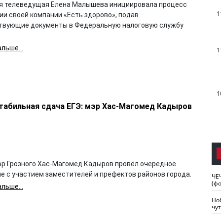
я телеведущая Елена Малышева инициировала процесс
1
ии своей компании «Есть здорово», подав
твующие документы в Федеральную налоговую службу
льше...
1
1
стабильная сдача ЕГЭ: мэр Хас-Магомед Кадыров
эр Грозного Хас-Магомед Кадыров провёл очередное
е с участием заместителей и префектов районов города.
ЧЕ
(ф
льше...
Но
чу