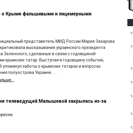
го о Крыме фальшивыми и лицемерными
1
ициальный представитель МИД России Мария Захарова
1
скритиковала высказывания украинского президента
а Зеленского, сделанные в связи с годовщиной
ии крымских татар. Выступая в годовщину события,
й упомянул заботы о крымских татарах и вопросах
1
ия полуострова Украине. . . .
льше...
1
1
ния телеведущей Малышевой закрылась из-за
1
ересно
1