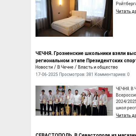
Ройтберг
Читать да
ЧЕЧНЯ. Грозненские школьники взяли выс
региональном этапе Президентских спор
/
/
Новости
В Чечне
Власть и общество
17-06-2025
Просмотров: 381
Комментариев: 0
ЧЕЧНЯ. В
Всеросси
2024/2025
школ респ
Хотели бы Вы
Выбираем д
Читать да
переехать в другой
формы ФК "
регион РФ?
СЕВАСТОПОЛЬ. В Севастополе из магазин