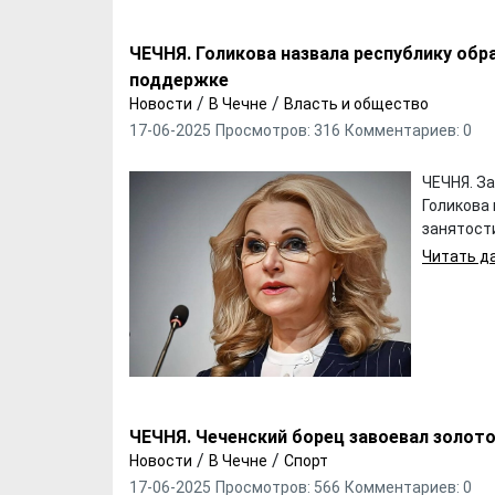
ЧЕЧНЯ. Голикова назвала республику обр
поддержке
/
/
Новости
В Чечне
Власть и общество
17-06-2025
Просмотров: 316
Комментариев: 0
ЧЕЧНЯ. З
Голикова
занятости
Читать да
Х. Гапураев. Капкан
ЧЕЧНЯ. А. Ту
для Зелимхана (Отр.
"Зелимх
из романа «1овда»)
(Отрыво
ЧЕЧНЯ. Чеченский борец завоевал золото
/
/
Новости
В Чечне
Спорт
17-06-2025
Просмотров: 566
Комментариев: 0