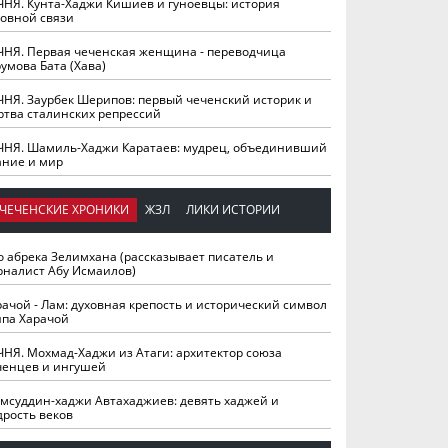
ЧНЯ. Кунта-Хаджи Кишиев и гуноевцы: история
ховной связи
ЧНЯ. Первая чеченская женщина - переводчица
умова Бата (Хава)
ЧНЯ. Заурбек Шерипов: первый чеченский историк и
ртва сталинских репрессий
ЧНЯ. Шамиль-Хаджи Каратаев: мудрец, объединивший
ание и мир
ЧЕЧЕНСКИЕ ХРОНИКИ
ЖЗЛ
ЛИКИ ИСТОРИИ
о абрека Зелимхана (рассказывает писатель и
рналист Абу Исмаилов)
рачой - Лам: духовная крепость и исторический символ
йпа Харачой
ЧНЯ. Мохмад-Хаджи из Атаги: архитектор союза
ченцев и ингушей
мсуддин-хаджи Автахаджиев: девять хаджей и
дрость веков