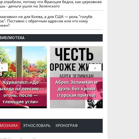
вр ограбили, потому что Франция бедна, как церковная
шь - деньги ушли на Зеленского
омагавки» не для Киева, а для США — роль "голубя
ра". Поставки с обратным адресом или кто кому
лжен?
БИБЛИОТЕКА
‹
›
Журналист: «До
Абрек Зелимхан и
Абрек Зели
ыхода на пенсию —
дуэль без крови
петух, ко
огонь, после —
(горская притча)
принёс де
тлеющие угли»
МОЗАИКА
ЭТНОСЛОВАРЬ
ХРОНОГРАФ