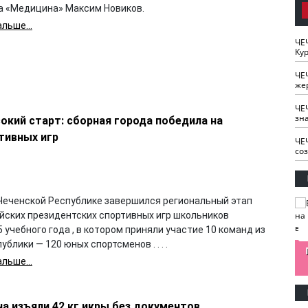
а «Медицина» Максим Новиков.
льше...
ЧЕ
Кур
ЧЕ
же
ЧЕ
зн
окий старт: сборная города победила на
тивных игр
ЧЕ
со
 Чеченской Республике завершился региональный этап
йских президентских спортивных игр школьников
 учебного года , в котором приняли участие 10 команд из
ублики — 120 юных спортсменов . . . .
изайн
Одобряете ли вы
Нужна ли "хартия
льше...
Ахмат"
антитабачный
ответственного
законопроект?
блогера"?
а изъяли 42 кг икры без документов