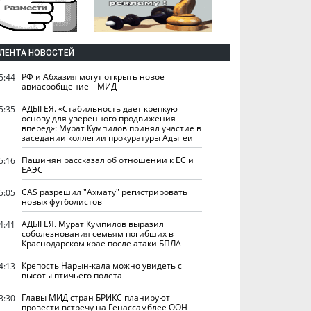
ЛЕНТА НОВОСТЕЙ
РФ и Абхазия могут открыть новое
5:44
авиасообщение – МИД
АДЫГЕЯ. «Стабильность дает крепкую
5:35
основу для уверенного продвижения
вперед»: Мурат Кумпилов принял участие в
заседании коллегии прокуратуры Адыгеи
Пашинян рассказал об отношении к ЕС и
5:16
ЕАЭС
CAS разрешил "Ахмату" регистрировать
5:05
новых футболистов
АДЫГЕЯ. Мурат Кумпилов выразил
4:41
соболезнования семьям погибших в
Краснодарском крае после атаки БПЛА
Крепость Нарын-кала можно увидеть с
4:13
высоты птичьего полета
Главы МИД стран БРИКС планируют
3:30
провести встречу на Генассамблее ООН