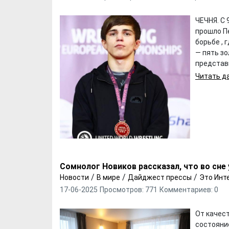
ЧЕЧНЯ. С 
прошло П
борьбе , 
— пять зо
представи
Читать да
Сомнолог Новиков рассказал, что во сне
/
/
/
Новости
В мире
Дайджест прессы
Это Инт
17-06-2025
Просмотров: 771
Комментариев: 0
От качест
состояни