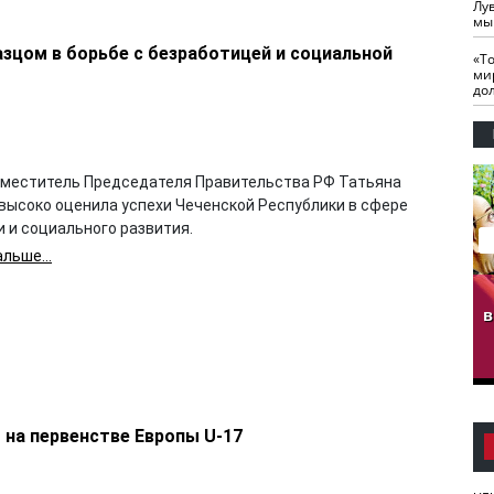
Лу
мы
азцом в борьбе с безработицей и социальной
«Т
ми
до
аместитель Председателя Правительства РФ Татьяна
 высоко оценила успехи Чеченской Республики в сфере
 и социального развития.
льше...
гузов.
ЧЕЧНЯ. Обарг Варин
ЧЕЧНЯ. Хьаьжин
ан"
илли
мурд - обарг Вара
в
к)
 на первенстве Европы U-17