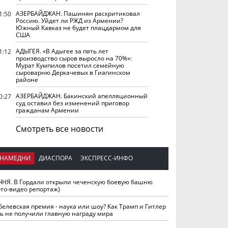
АЗЕРБАЙДЖАН. Пашинян раскритиковал
1:50
Россию. Уйдет ли РЖД из Армении?
Южный Кавказ не будет плацдармом для
США
АДЫГЕЯ. «В Адыгее за пять лет
1:12
производство сыров выросло на 70%»:
Мурат Кумпилов посетил семейную
сыроварню Деркачевых в Гиагинском
районе
АЗЕРБАЙДЖАН. Бакинский апелляционный
0:27
суд оставил без изменений приговор
гражданам Армении
Смотреть все новости
НАМЕДНИ
ДИАСПОРА
ЭКСПРЕСС-ИНФО
ЧНЯ. В Гордали открыли чеченскую боевую башню
ото-видео репортаж)
белевская премия - наука или шоу? Как Трамп и Гитлер
ть не получили главную награду мира