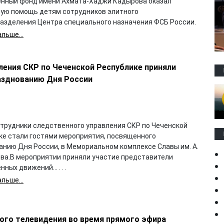
нный фонд имени Ахмата-Хаджи Кадырова оказал
ую помощь детям сотрудников элитного
азделения Центра специального назначения ФСБ России.
льше...
ления СКР по Чеченской Республике приняли
азднованию Дня России
отрудники следственного управления СКР по Чеченской
ке стали гостями мероприятия, посвященного
анию Дня России, в Мемориальном комплексе Славы им. А.
ова.В мероприятии приняли участие представители
ных движений... . . .
льше...
кого телевидения во время прямого эфира