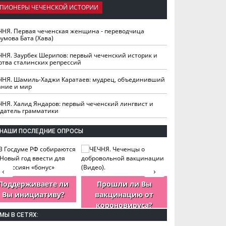
ПИОНЕРЫ ЧЕЧЕНСКОЙ ИСТОРИИ
ЧНЯ. Первая чеченская женщина - переводчица
умова Бата (Хава)
ЧНЯ. Заурбек Шерипов: первый чеченский историк и
ртва сталинских репрессий
ЧНЯ. Шамиль-Хаджи Каратаев: мудрец, объединивший
ание и мир
ЧНЯ. Халид Яндаров: первый чеченский лингвист и
здатель грамматики
НАШИ ПОСЛЕДНИЕ ОПРОСЫ
‹
›
Поддерживаете ли
Прошли ли Вы
Как Вы оцен
Вы инициативу?
вакцинацию от
деятельность
короновируса?
ЧР?
МЫ В СЕТЯХ: