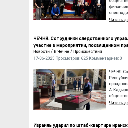
обществе
финансов
спецподр
Читать да
ЧЕЧНЯ. Сотрудники следственного управ
участие в мероприятии, посвященном пр
/
/
Новости
В Чечне
Происшествия
17-06-2025
Просмотров: 625
Комментариев: 0
ЧЕЧНЯ. С
Республи
празднов
А. Кадыр
обществен
Читать да
Израиль ударил по штаб-квартире иранс