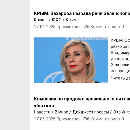
КРЫМ. Захарова назвала речи Зеленско
/
/
Кавказ
ЮФО
Крым
17-06-2025
Просмотров: 526
Комментариев: 0
КРЫМ. Оф
резко ра
Владимир
депортац
Зеленски
возвращен
Читать да
Компания по продаже правильного пита
убытков
/
/
/
Новости
В мире
Дайджест прессы
Это Инт
17-06-2025
Просмотров: 786
Комментариев: 0