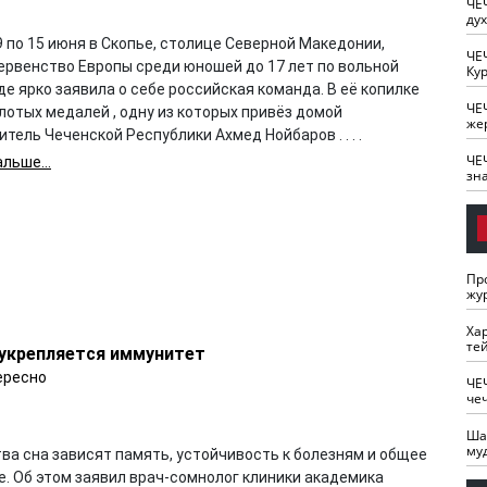
ЧЕ
ду
9 по 15 июня в Скопье, столице Северной Македонии,
ЧЕ
ервенство Европы среди юношей до 17 лет по вольной
Кур
где ярко заявила о себе российская команда. В её копилке
ЧЕ
лотых медалей , одну из которых привёз домой
же
тель Чеченской Республики Ахмед Нойбаров . . . .
ЧЕ
льше...
зн
Пр
жу
Ха
те
 укрепляется иммунитет
ересно
ЧЕ
че
Ша
му
ва сна зависят память, устойчивость к болезням и общее
е. Об этом заявил врач-сомнолог клиники академика