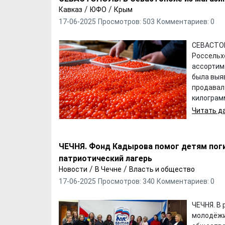
/
/
Кавказ
ЮФО
Крым
17-06-2025
Просмотров: 503
Комментариев: 0
СЕВАСТОП
Россельх
ассортиме
была выя
продавал
килограмм
Читать да
ЧЕЧНЯ. Фонд Кадырова помог детям пог
патриотический лагерь
/
/
Новости
В Чечне
Власть и общество
17-06-2025
Просмотров: 340
Комментариев: 0
ЧЕЧНЯ. В
молодёжи