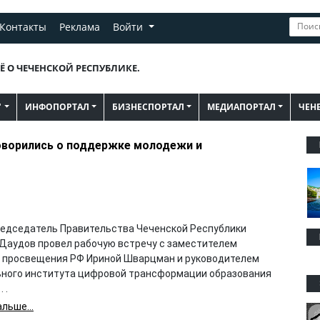
Контакты
Реклама
Войти
Ё О ЧЕЧЕНСКОЙ РЕСПУБЛИКЕ.
"
ИНФОПОРТАЛ
БИЗНЕСПОРТАЛ
МЕДИАПОРТАЛ
ЧЕН
оворились о поддержке молодежи и
редседатель Правительства Чеченской Республики
Даудов провел рабочую встречу с заместителем
 просвещения РФ Ириной Шварцман и руководителем
ного института цифровой трансформации образования
 .
льше...