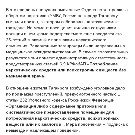
В этот же день оперуполномоченные Отдела по контролю за
оборотом наркотиков УМВД России по городу Таганрогу
выявили притон, в котором собирались наркозависимые
граждане. На момент посещения жилища сотрудникам
полиции в нем кроме подозреваемого еще находился его
25-летний знакомый с признаками наркотического
опьянения. Задержанные таганрожцы были направлены на
медицинское освидетельствование. В случае положительных
результатов они понесут административную ответственность
предусмотренную статьей 6.9 КРФобАП «
Потребление
наркотических средств или психотропных веществ без
назначения врача
».
В отношении жителя Таганрога возбуждено уголовное дело
по признакам преступлений, предусмотренного частью 1
статьи 232 Уголовного кодекса Российской Федерации
«
Организация либо содержание притонов или
систематическое предоставление помещений для
потребления наркотических средств, психотропных
веществ или их аналогов
». Мера пресечения – подписка о
невыезде и надлежащем поведении.