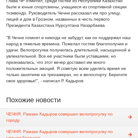
Глава ЧР отметил, среди гостей из Республики Казахстан
были и юные спортсмены, учащиеся из спортивной секции
тхэквондо. Руководитель Чечни рассказал им про улицу,
лицей и дом в Грозном, названных в честь первого
Президента Казахстана Нурсултана Назарбаева.
"В Чечне помнят и никогда не забудут, как он поддержал наш
народ в тяжелые времена. Пожелал гостям благополучия и
удачи. Велопрогулка получилась длительной, насыщенной и
увлекательной. Все её участники были уставшими, но
признавались, что этот вечер доставил им много
положительных эмоций. Я советую всем уделять время не
только занятиям на тренажерах, но и велоспорту. Берегите
свое здоровье!", - написал Р. Кадыров.
Похожие новости
ЧЕЧНЯ. Рамзан Кадыров совершил велопрогулку по
городу
ЧЕЧНЯ. Рамзан Кадыров совершил велопрогулку по
улицам Грозного