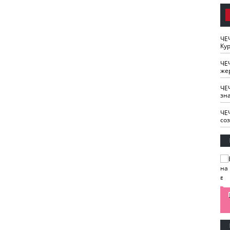
ЧЕ
Кур
ЧЕ
же
ЧЕ
зн
ЧЕ
со
изайн
Одобряете ли вы
Нужна ли "хартия
Ахмат"
антитабачный
ответственного
законопроект?
блогера"?