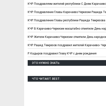
КЧР. Поздравляем жителей республики С Днем Карачаево
КЧР. Поздравление Главы Карачаево-Черкесии Рашида Т
КЧР. Поздравление Главы республики Рашида Темрезова
КЧР. В Карачаево-Черкесии масштабно отметили День на
КЧР. Жители Карачаево-Черкесии отметили День народно
КЧР. Рашид Темрезов поздравил жителей Карачаево- Чер
Р. Кадыров поздравил Главу КЧР с днем рождения
ЭТО НУЖНО ЗНАТЬ:
Х. Гапураев. Капкан
ЧЕЧНЯ. А. Ту
для Зелимхана (Отр.
"Зелимх
из романа «1овда»)
(Отрыво
ЧТО ЧИТАЮТ. BEST: