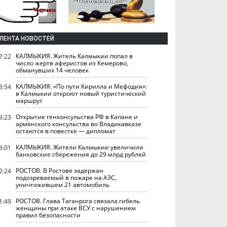
ЛЕНТА НОВОСТЕЙ
КАЛМЫКИЯ. Житель Калмыкии попал в
7:22
число жертв аферистов из Кемерово,
обманувших 14 человек
КАЛМЫКИЯ. «По пути Кирилла и Мефодия»:
3:54
в Калмыкии откроют новый туристический
маршрут
Открытие генконсульства РФ в Капане и
3:23
армянского консульства во Владикавказе
остаются в повестке — дипломат
КАЛМЫКИЯ. Жители Калмыкии увеличили
3:01
банковские сбережения до 29 млрд рублей
РОСТОВ. В Ростове задержан
2:24
подозреваемый в пожаре на АЗС,
уничтожившем 21 автомобиль
РОСТОВ. Глава Таганрога связала гибель
1:49
женщины при атаке ВСУ с нарушением
правил безопасности