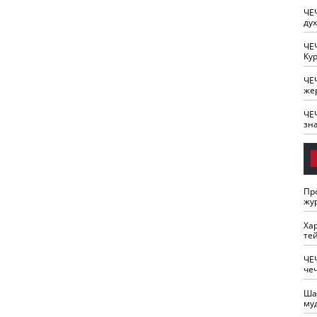
ЧЕ
ду
ЧЕ
Кур
ЧЕ
же
ЧЕ
зн
Пр
жу
Ха
те
ЧЕ
че
Ша
му