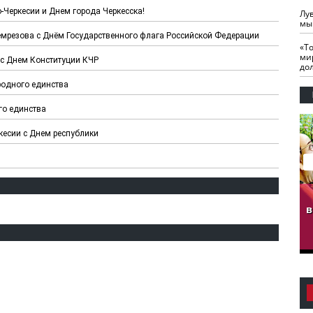
-Черкесии и Днем города Черкесска!
Лу
мы
емрезова с Днём Государственного флага Российской Федерации
«Т
ми
 с Днем Конституции КЧР
до
родного единства
го единства
кесии с Днем республики
гузов.
ЧЕЧНЯ. Обарг Варин
ЧЕЧНЯ. Хьаьжин
ан"
илли
мурд - обарг Вара
в
к)