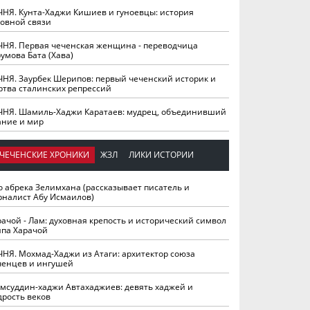
ЧНЯ. Кунта-Хаджи Кишиев и гуноевцы: история
ховной связи
ЧНЯ. Первая чеченская женщина - переводчица
умова Бата (Хава)
ЧНЯ. Заурбек Шерипов: первый чеченский историк и
ртва сталинских репрессий
ЧНЯ. Шамиль-Хаджи Каратаев: мудрец, объединивший
ание и мир
ЧЕЧЕНСКИЕ ХРОНИКИ
ЖЗЛ
ЛИКИ ИСТОРИИ
о абрека Зелимхана (рассказывает писатель и
рналист Абу Исмаилов)
рачой - Лам: духовная крепость и исторический символ
йпа Харачой
ЧНЯ. Мохмад-Хаджи из Атаги: архитектор союза
ченцев и ингушей
мсуддин-хаджи Автахаджиев: девять хаджей и
дрость веков