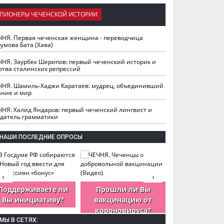
ПИОНЕРЫ ЧЕЧЕНСКОЙ ИСТОРИИ
ЧНЯ. Первая чеченская женщина - переводчица
умова Бата (Хава)
ЧНЯ. Заурбек Шерипов: первый чеченский историк и
ртва сталинских репрессий
ЧНЯ. Шамиль-Хаджи Каратаев: мудрец, объединивший
ание и мир
ЧНЯ. Халид Яндаров: первый чеченский лингвист и
здатель грамматики
НАШИ ПОСЛЕДНИЕ ОПРОСЫ
‹
›
Поддерживаете ли
Прошли ли Вы
Как Вы оцен
Вы инициативу?
вакцинацию от
деятельность
короновируса?
ЧР?
МЫ В СЕТЯХ: