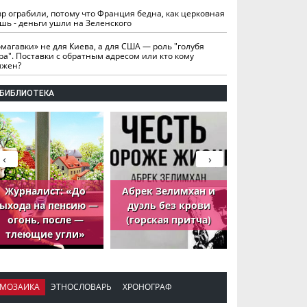
вр ограбили, потому что Франция бедна, как церковная
шь - деньги ушли на Зеленского
омагавки» не для Киева, а для США — роль "голубя
ра". Поставки с обратным адресом или кто кому
лжен?
БИБЛИОТЕКА
‹
›
Журналист: «До
Абрек Зелимхан и
Абрек Зели
ыхода на пенсию —
дуэль без крови
петух, ко
огонь, после —
(горская притча)
принёс де
тлеющие угли»
МОЗАИКА
ЭТНОСЛОВАРЬ
ХРОНОГРАФ