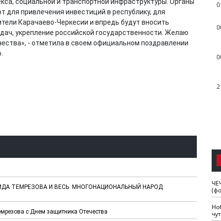
кса, социальной и транспортной инфраструктуры. Органы
0
т для привлечения инвестиций в республику, для
ители Карачаево-Черкесии и впредь будут вносить
0
дач, укрепление российской государственности. Желаю
чества», - отметила в своем официальном поздравлении
.
0
2
ЧЕ
ШИДА ТЕМРЕЗОВА И ВЕСЬ МНОГОНАЦИОНАЛЬНЫЙ НАРОД
(ф
Но
емрезова с Днем защитника Отечества
чу