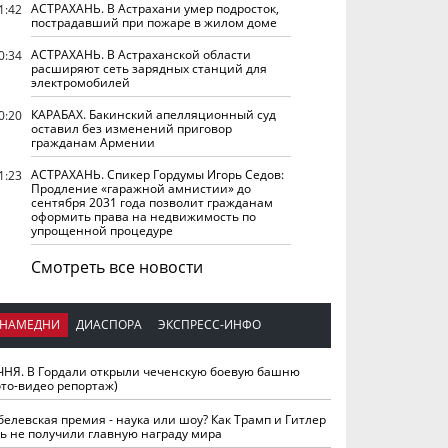
АСТРАХАНЬ. В Астрахани умер подросток,
1:42
пострадавший при пожаре в жилом доме
АСТРАХАНЬ. В Астраханской области
0:34
расширяют сеть зарядных станций для
электромобилей
КАРАБАХ. Бакинский апелляционный суд
0:20
оставил без изменений приговор
гражданам Армении
АСТРАХАНЬ. Спикер Гордумы Игорь Седов:
1:23
Продление «гаражной амнистии» до
сентября 2031 года позволит гражданам
оформить права на недвижимость по
упрощенной процедуре
Смотреть все новости
НАМЕДНИ
ДИАСПОРА
ЭКСПРЕСС-ИНФО
ЧНЯ. В Гордали открыли чеченскую боевую башню
ото-видео репортаж)
белевская премия - наука или шоу? Как Трамп и Гитлер
ть не получили главную награду мира