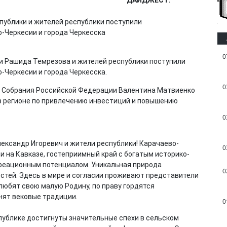
0
и Рашида Темрезова и жителей республики поступили
-Черкесии и города Черкесска.
0
 Собрания Российской Федерации Валентина Матвиенко
в регионе по привлечению инвестиций и повышению
0
ксандр Игоревич и жители республики! Карачаево-
0
 на Кавказе, гостеприимный край с богатым историко-
креационным потенциалом. Уникальная природа
0
стей. Здесь в мире и согласии проживают представители
любят свою малую Родину, по праву гордятся
нят вековые традиции.
0
публике достигнуты значительные спехи в сельском