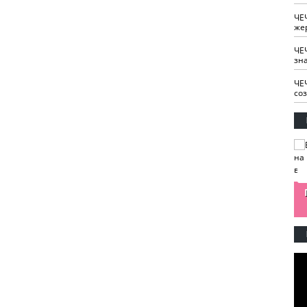
ЧЕ
же
ЧЕ
зн
ЧЕ
со
изайн
Одобряете ли вы
Нужна ли "хартия
Ахмат"
антитабачный
ответственного
законопроект?
блогера"?