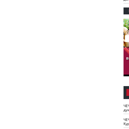
гузов.
ЧЕЧНЯ. Обарг Варин
ЧЕЧНЯ. Хьаьжин
ан"
илли
мурд - обарг Вара
в
к)
ЧЕ
ду
ЧЕ
Кур