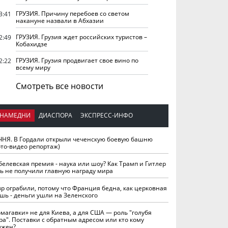
ГРУЗИЯ. Причину перебоев со светом
3:41
накануне назвали в Абхазии
ГРУЗИЯ. Грузия ждет российских туристов –
2:49
Кобахидзе
ГРУЗИЯ. Грузия продвигает свое вино по
2:22
всему миру
Смотреть все новости
НАМЕДНИ
ДИАСПОРА
ЭКСПРЕСС-ИНФО
ЧНЯ. В Гордали открыли чеченскую боевую башню
ото-видео репортаж)
белевская премия - наука или шоу? Как Трамп и Гитлер
ть не получили главную награду мира
вр ограбили, потому что Франция бедна, как церковная
шь - деньги ушли на Зеленского
омагавки» не для Киева, а для США — роль "голубя
ра". Поставки с обратным адресом или кто кому
лжен?