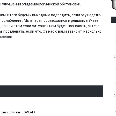
и улучшении эпидемиологической обстановки.
рим, итоги будем к выходным подводить, если эту неделю
послабления. Мы вчера посовещались и решили, в Указе
но при этом если ситуация нам будет позволять, мы его
0
 продлевать, если что. От нас с вами зависит, насколько
ксенов.
0
0
0
0
0
я
0
новых случаев COVID-19