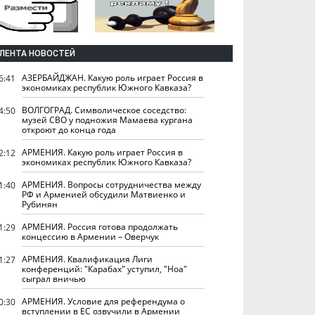
ЛЕНТА НОВОСТЕЙ
АЗЕРБАЙДЖАН. Какую роль играет Россия в
6:41
экономиках республик Южного Кавказа?
ВОЛГОГРАД. Символическое соседство:
4:50
музей СВО у подножия Мамаева кургана
откроют до конца года
АРМЕНИЯ. Какую роль играет Россия в
2:12
экономиках республик Южного Кавказа?
АРМЕНИЯ. Вопросы сотрудничества между
1:40
РФ и Арменией обсудили Матвиенко и
Рубинян
АРМЕНИЯ. Россия готова продолжать
1:29
концессию в Армении – Оверчук
АРМЕНИЯ. Квалификация Лиги
1:27
конференций: "Карабах" уступил, "Ноа"
сыграл вничью
АРМЕНИЯ. Условие для референдума о
0:30
вступлении в ЕС озвучили в Армении