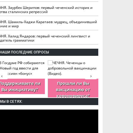
ЧНЯ. Заурбек Шерипов: первый чеченский историк и
ртва сталинских репрессий
ЧНЯ. Шамиль-Хаджи Каратаев: мудрец, объединивший
ание и мир
ЧНЯ. Халид Яндаров: первый чеченский лингвист и
здатель грамматики
НАШИ ПОСЛЕДНИЕ ОПРОСЫ
‹
›
Поддерживаете ли
Прошли ли Вы
Как Вы оцен
Вы инициативу?
вакцинацию от
деятельность
короновируса?
ЧР?
МЫ В СЕТЯХ: