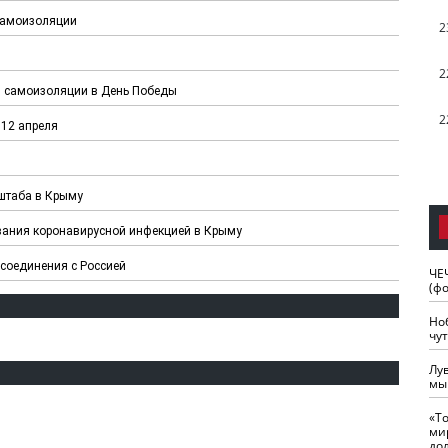
 самоизоляции
2
2
й самоизоляции в День Победы
2
12 апреля
 штаба в Крыму
вания коронавирусной инфекцией в Крыму
ссоединения с Россией
ЧЕ
(ф
Но
чу
Лу
мы
«Т
ми
до