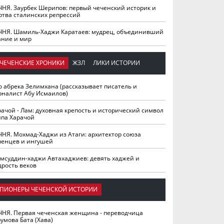
ЧНЯ. Заурбек Шерипов: первый чеченский историк и
ртва сталинских репрессий
ЧНЯ. Шамиль-Хаджи Каратаев: мудрец, объединивший
ание и мир
ЧЕЧЕНСКИЕ ХРОНИКИ
ЖЗЛ
ЛИКИ ИСТОРИИ
о абрека Зелимхана (рассказывает писатель и
рналист Абу Исмаилов)
рачой - Лам: духовная крепость и исторический символ
йпа Харачой
ЧНЯ. Мохмад-Хаджи из Атаги: архитектор союза
ченцев и ингушей
мсуддин-хаджи Автахаджиев: девять хаджей и
дрость веков
ПИОНЕРЫ ЧЕЧЕНСКОЙ ИСТОРИИ
ЧНЯ. Первая чеченская женщина - переводчица
умова Бата (Хава)