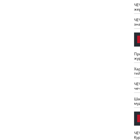
ЧЕ
же
ЧЕ
зн
Пр
жу
Ха
те
ЧЕ
че
Ша
му
ЧЕ
Кур