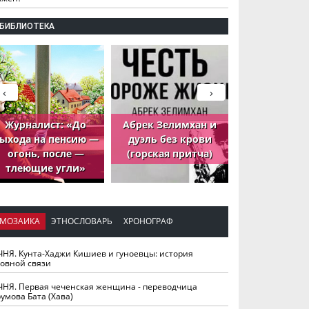
БИБЛИОТЕКА
‹
›
Журналист: «До
Абрек Зелимхан и
Абрек Зели
ыхода на пенсию —
дуэль без крови
петух, ко
огонь, после —
(горская притча)
принёс де
тлеющие угли»
МОЗАИКА
ЭТНОСЛОВАРЬ
ХРОНОГРАФ
ЧНЯ. Кунта-Хаджи Кишиев и гуноевцы: история
ховной связи
ЧНЯ. Первая чеченская женщина - переводчица
умова Бата (Хава)