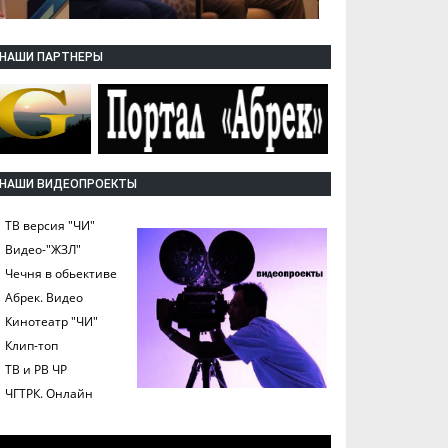
НАШИ ПАРТНЕРЫ
НАШИ ВИДЕОПРОЕКТЫ
ТВ версия "ЧИ"
Видео-"ЖЗЛ"
Чечня в обьективе
Абрек. Видео
Кинотеатр "ЧИ"
Клип-топ
ТВ и РВ ЧР
ЧГТРК. Онлайн