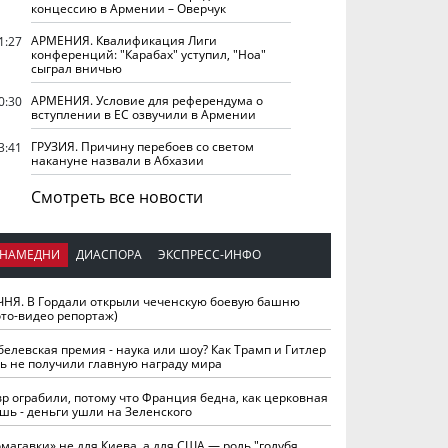
концессию в Армении – Оверчук
АРМЕНИЯ. Квалификация Лиги
1:27
конференций: "Карабах" уступил, "Ноа"
сыграл вничью
АРМЕНИЯ. Условие для референдума о
0:30
вступлении в ЕС озвучили в Армении
ГРУЗИЯ. Причину перебоев со светом
3:41
накануне назвали в Абхазии
Смотреть все новости
НАМЕДНИ
ДИАСПОРА
ЭКСПРЕСС-ИНФО
ЧНЯ. В Гордали открыли чеченскую боевую башню
ото-видео репортаж)
белевская премия - наука или шоу? Как Трамп и Гитлер
ть не получили главную награду мира
вр ограбили, потому что Франция бедна, как церковная
шь - деньги ушли на Зеленского
омагавки» не для Киева, а для США — роль "голубя