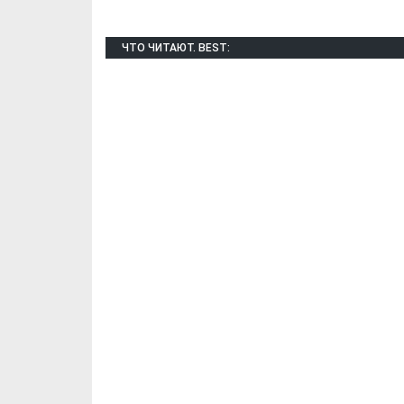
ЧТО ЧИТАЮТ. BEST:
Х. Гапураев. Капкан
ЧЕЧНЯ. А. Ту
для Зелимхана (Отр.
"Зелимх
из романа «1овда»)
(Отрыво