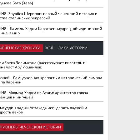
умова Бата (Хава)
ЧНЯ. Заурбек Шерипов: первый чеченский историк и
ртва сталинских репрессий
ЧНЯ. Шамиль-Хаджи Каратаев: мудрец, объединивший
ание и мир
ЧЕЧЕНСКИЕ ХРОНИКИ
ЖЗЛ
ЛИКИ ИСТОРИИ
о абрека Зелимхана (рассказывает писатель и
рналист Абу Исмаилов)
рачой - Лам: духовная крепость и исторический символ
йпа Харачой
ЧНЯ. Мохмад-Хаджи из Атаги: архитектор союза
ченцев и ингушей
мсуддин-хаджи Автахаджиев: девять хаджей и
дрость веков
ПИОНЕРЫ ЧЕЧЕНСКОЙ ИСТОРИИ