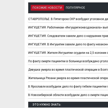
ПОХОЖИЕ НОВОСТИ
ПОПУЛЯРНОЕ
СТАВРОПОЛЬЕ. В Пятигорске СКР возбудил уголовное де
ИНГУШЕТИЯ. Работникам «Ингушрегионводоканала» выпла
ИНГУШЕТИЯ. Следователи завели дело о нарушении прав
ИНГУШЕТИЯ. В Ингушетии завели дело по факту незакон
ИНГУШЕТИЯ. Жителя Ингушетии осудили на 2,5 колонии 
По факту смерти пациентки в больнице возбуждено угол
Девушка умерла во время пластической операции в Волг
Жительница Рязани умерла во время пластической опер
В Ярославле возбудили дело по факту гибели пациентки 
В Новосибирской области возбудили дело о смерти пацие
ЭТО НУЖНО ЗНАТЬ: