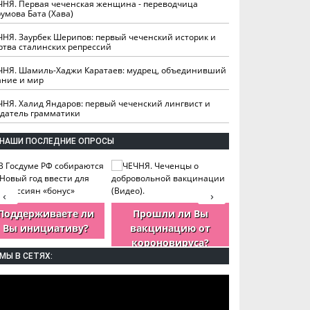
ЧНЯ. Первая чеченская женщина - переводчица
умова Бата (Хава)
ЧНЯ. Заурбек Шерипов: первый чеченский историк и
ртва сталинских репрессий
ЧНЯ. Шамиль-Хаджи Каратаев: мудрец, объединивший
ание и мир
ЧНЯ. Халид Яндаров: первый чеченский лингвист и
здатель грамматики
НАШИ ПОСЛЕДНИЕ ОПРОСЫ
‹
›
Поддерживаете ли
Прошли ли Вы
Как Вы оцен
Вы инициативу?
вакцинацию от
деятельность
короновируса?
ЧР?
МЫ В СЕТЯХ: