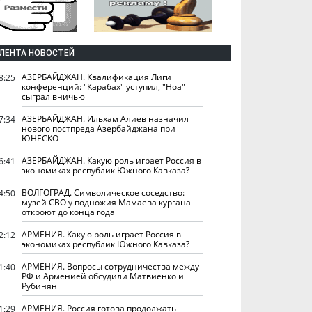
ЛЕНТА НОВОСТЕЙ
АЗЕРБАЙДЖАН. Квалификация Лиги
8:25
конференций: "Карабах" уступил, "Ноа"
сыграл вничью
АЗЕРБАЙДЖАН. Ильхам Алиев назначил
7:34
нового постпреда Азербайджана при
ЮНЕСКО
АЗЕРБАЙДЖАН. Какую роль играет Россия в
6:41
экономиках республик Южного Кавказа?
ВОЛГОГРАД. Символическое соседство:
4:50
музей СВО у подножия Мамаева кургана
откроют до конца года
АРМЕНИЯ. Какую роль играет Россия в
2:12
экономиках республик Южного Кавказа?
АРМЕНИЯ. Вопросы сотрудничества между
1:40
РФ и Арменией обсудили Матвиенко и
Рубинян
АРМЕНИЯ. Россия готова продолжать
1:29