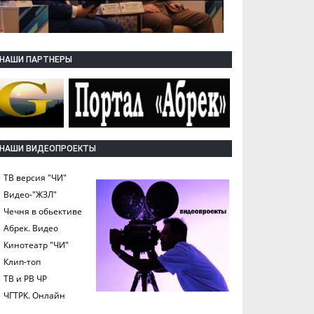
НАШИ ПАРТНЕРЫ
НАШИ ВИДЕОПРОЕКТЫ
ТВ версия "ЧИ"
Видео-"ЖЗЛ"
Чечня в обьективе
Абрек. Видео
Кинотеатр "ЧИ"
Клип-топ
ТВ и РВ ЧР
ЧГТРК. Онлайн