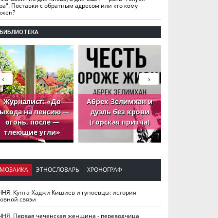
ра". Поставки с обратным адресом или кто кому
лжен?
БИБЛИОТЕКА
‹
›
Журналист: «До
Абрек Зелимхан и
Абрек Зели
ыхода на пенсию —
дуэль без крови
петух, ко
огонь, после —
(горская притча)
принёс де
тлеющие угли»
МОЗАИКА
ЭТНОСЛОВАРЬ
ХРОНОГРАФ
ЧНЯ. Кунта-Хаджи Кишиев и гуноевцы: история
ховной связи
ЧНЯ. Первая чеченская женщина - переводчица