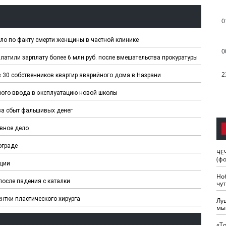
0
ло по факту смерти женщины в частной клинике
0
тили зарплату более 6 млн руб. после вмешательства прокуратуры
2
 30 собственников квартир аварийного дома в Назрани
ного ввода в эксплуатацию новой школы
за сбыт фальшивых денег
овное дело
ограде
ЧЕ
(ф
ации
Но
после падения с каталки
чу
нтки пластического хирурга
Лу
мы
«Т