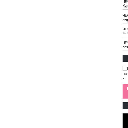
ЧЕ
Кур
ЧЕ
же
ЧЕ
зн
ЧЕ
со
изайн
Одобряете ли вы
Нужна ли "хартия
Ахмат"
антитабачный
ответственного
законопроект?
блогера"?