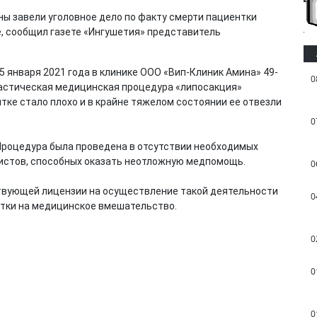
ы завели уголовное дело по факту смерти пациентки
е, сообщил газете «Ингушетия» представитель
5 января 2021 года в клинике ООО «Вип-Клиник Амина» 49-
0
астическая медицинская процедура «липосакция»
нтке стало плохо и в крайне тяжелом состоянии ее отвезли
0
 Процедура была проведена в отсутствии необходимых
листов, способных оказать неотложную медпомощь.
0
ствующей лицензии на осуществление такой деятельности
0
нтки на медицинское вмешательство.
0
0
0