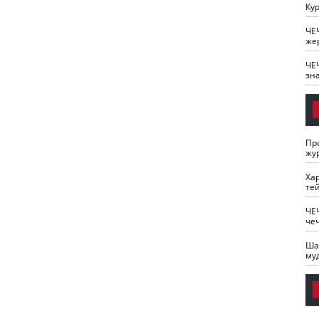
Кур
ЧЕ
же
ЧЕ
зн
Пр
жу
Ха
те
ЧЕ
че
Ша
му