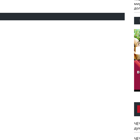
ми
до
гузов.
ЧЕЧНЯ. Обарг Варин
ЧЕЧНЯ. Хьаьжин
ан"
илли
мурд - обарг Вара
в
к)
ЧЕ
ду
ЧЕ