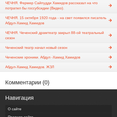
ЧЕЧНЯ. Фермер Сайпудди Хамидов рассказал на что
потратил бы госсубсидии (Видео).
ЧЕЧНЯ. 15 октября 1920 года - на свет появился писатель
Абдул-Хамид Хамидов
ЧЕЧНЯ. Чеченский драмтеатр закрыл 88-ой театральный
сезон
Чеченский театр начал новый сезон
Чеченские хроники. Абдул -Хамид Хамидов
Абдул-Хамид Хамидов. ЖЗЛ
Комментарии (0)
Навигация
О сайте
Правила сайта