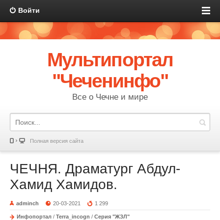
Войти
Мультипортал
"Чеченинфо"
Все о Чечне и мире
Полная версия сайта
ЧЕЧНЯ. Драматург Абдул-
Хамид Хамидов.
adminch
20-03-2021
1 299
Инфопортал
/
Terra_incogn
/
Серия "ЖЗЛ"