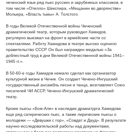
чеченский язык ряд пьес русских и зарубежных классиков, в
том числе «Отелло» Шекспира, «Мещанин во дворянстве»
Мольера, «Власть тьмы» А. Толстого.
В годы Великой Отечественной войны Чеченский
драматический театр, которым руководил Хамидов,
регулярно выезжал на фронт в армейские части со
спектаклями. Работу Хамидова в театре высоко оценило
правительство СССР. Он был награжден медалью «За
доблестный труд в дни Великой Отечественной войны 1941–
1945 гг.».
В 50-60-е годы Хамидов немало сделал как организатор
культурной жизни в Чечне. Он создает Чечено-Ингушский
государственный ансамбль песни и танца, возглавляет Союз
писателей ЧИ АССР, Чечено-Ингушский драматический
театр.
Кроме пьесы «Бож-Али» в наследии драматурга Хамидова
еще ряд сатирических пьес, а также лирические пьесы о
молодежи — «Девушки с гор», «Совдат и Дауд». В результате
научно-исследовательской работы над документами,