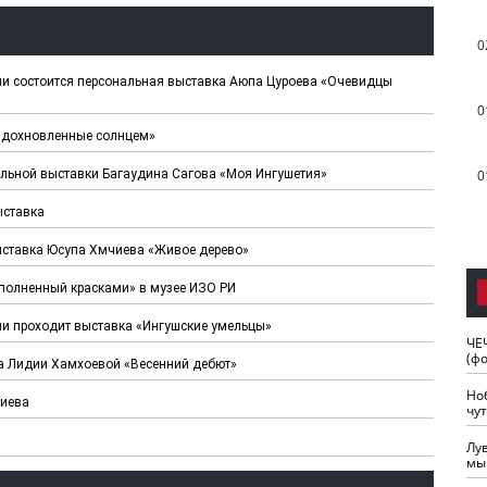
0
ии состоится персональная выставка Аюпа Цуроева «Очевидцы
0
Вдохновленные солнцем»
альной выставки Багаудина Сагова «Моя Ингушетия»
0
ыставка
ыставка Юсупа Хмчиева «Живое дерево»
полненный красками» в музее ИЗО РИ
ии проходит выставка «Ингушские умельцы»
ЧЕ
(ф
а Лидии Хамхоевой «Весенний дебют»
Но
гиева
чу
Лу
мы