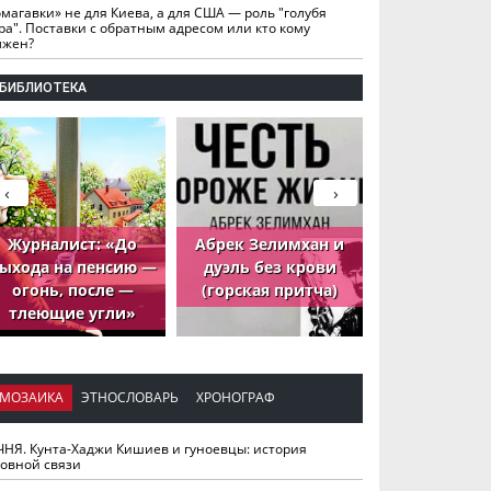
омагавки» не для Киева, а для США — роль "голубя
ра". Поставки с обратным адресом или кто кому
лжен?
БИБЛИОТЕКА
‹
›
Журналист: «До
Абрек Зелимхан и
Абрек Зели
ыхода на пенсию —
дуэль без крови
петух, ко
огонь, после —
(горская притча)
принёс де
тлеющие угли»
МОЗАИКА
ЭТНОСЛОВАРЬ
ХРОНОГРАФ
ЧНЯ. Кунта-Хаджи Кишиев и гуноевцы: история
ховной связи