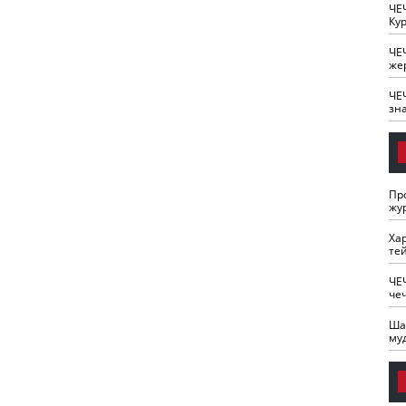
ЧЕ
Кур
ЧЕ
же
ЧЕ
зн
Пр
жу
Ха
те
ЧЕ
че
Ша
му