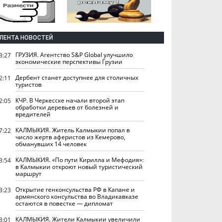
ЛЕНТА НОВОСТЕЙ
ГРУЗИЯ. Агентство S&P Global улучшило
3:27
экономические перспективы Грузии
Дербент станет доступнее для столичных
2:11
туристов
КЧР. В Черкесске начали второй этап
2:05
обработки деревьев от болезней и
вредителей
КАЛМЫКИЯ. Житель Калмыкии попал в
7:22
число жертв аферистов из Кемерово,
обманувших 14 человек
КАЛМЫКИЯ. «По пути Кирилла и Мефодия»:
3:54
в Калмыкии откроют новый туристический
маршрут
Открытие генконсульства РФ в Капане и
3:23
армянского консульства во Владикавказе
остаются в повестке — дипломат
КАЛМЫКИЯ. Жители Калмыкии увеличили
3:01