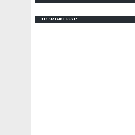
ЧТО ЧИТАЮТ. BEST:
Х. Гапураев. Капкан
ЧЕЧНЯ. А. Ту
для Зелимхана (Отр.
"Зелимх
из романа «1овда»)
(Отрыво