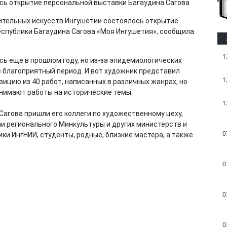
ительных искусств Ингушетии состоялось открытие
спублики Багаудина Сагова «Моя Ингушетия», сообщила
1
ь еще в прошлом году, но из-за эпидемиологических
е благоприятный период. И вот художник представил
1
ицию из 40 работ, написанных в различных жанрах, но
анимают работы на исторические темы.
1
Сагова пришли его коллеги по художественному цеху,
и регионального Минкультуры и других министерств и
0
ки ИнгНИИ, студенты, родные, близкие мастера, а также
0
0
0