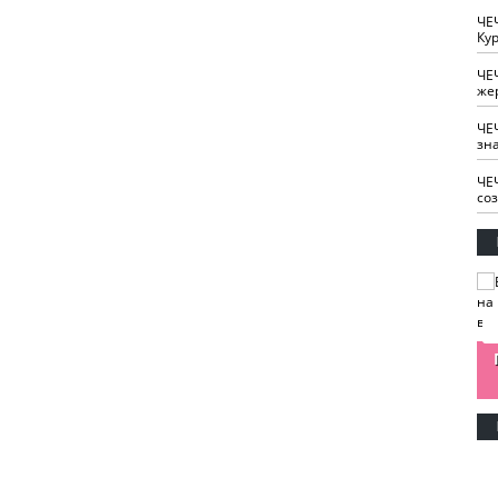
ЧЕ
Кур
ЧЕ
же
ЧЕ
зн
ЧЕ
со
изайн
Одобряете ли вы
Нужна ли "хартия
Ахмат"
антитабачный
ответственного
законопроект?
блогера"?