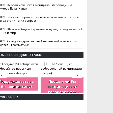
ЧНЯ. Первая чеченская женщина - переводчица
умова Бата (Хава)
ЧНЯ. Заурбек Шерипов: первый чеченский историк и
ртва сталинских репрессий
ЧНЯ. Шамиль-Хаджи Каратаев: мудрец, объединивший
ание и мир
ЧНЯ. Халид Яндаров: первый чеченский лингвист и
здатель грамматики
НАШИ ПОСЛЕДНИЕ ОПРОСЫ
‹
›
Поддерживаете ли
Прошли ли Вы
Как Вы оцен
Вы инициативу?
вакцинацию от
деятельность
короновируса?
ЧР?
МЫ В СЕТЯХ: