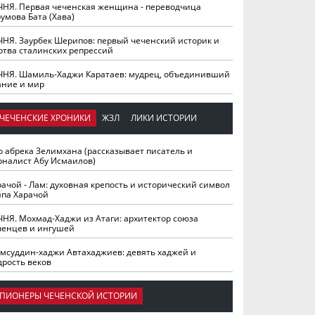
ЧНЯ. Первая чеченская женщина - переводчица
умова Бата (Хава)
ЧНЯ. Заурбек Шерипов: первый чеченский историк и
ртва сталинских репрессий
ЧНЯ. Шамиль-Хаджи Каратаев: мудрец, объединивший
ание и мир
ЧЕЧЕНСКИЕ ХРОНИКИ
ЖЗЛ
ЛИКИ ИСТОРИИ
о абрека Зелимхана (рассказывает писатель и
рналист Абу Исмаилов)
рачой - Лам: духовная крепость и исторический символ
йпа Харачой
ЧНЯ. Мохмад-Хаджи из Атаги: архитектор союза
ченцев и ингушей
мсуддин-хаджи Автахаджиев: девять хаджей и
дрость веков
ПИОНЕРЫ ЧЕЧЕНСКОЙ ИСТОРИИ