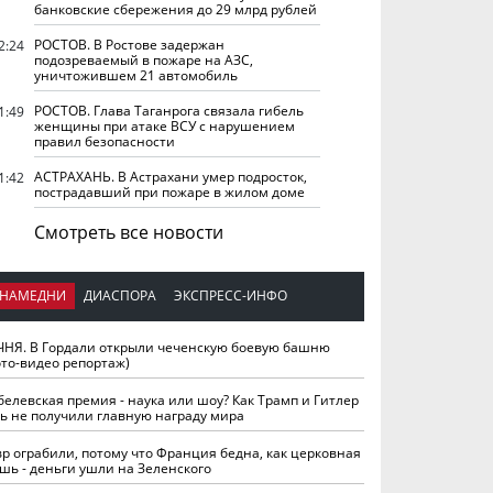
банковские сбережения до 29 млрд рублей
РОСТОВ. В Ростове задержан
2:24
подозреваемый в пожаре на АЗС,
уничтожившем 21 автомобиль
РОСТОВ. Глава Таганрога связала гибель
1:49
женщины при атаке ВСУ с нарушением
правил безопасности
АСТРАХАНЬ. В Астрахани умер подросток,
1:42
пострадавший при пожаре в жилом доме
Смотреть все новости
НАМЕДНИ
ДИАСПОРА
ЭКСПРЕСС-ИНФО
ЧНЯ. В Гордали открыли чеченскую боевую башню
ото-видео репортаж)
белевская премия - наука или шоу? Как Трамп и Гитлер
ть не получили главную награду мира
вр ограбили, потому что Франция бедна, как церковная
шь - деньги ушли на Зеленского