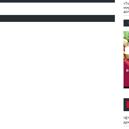
«Т
ми
до
гузов.
ЧЕЧНЯ. Обарг Варин
ЧЕЧНЯ. Хьаьжин
ан"
илли
мурд - обарг Вара
в
к)
ЧЕ
ду