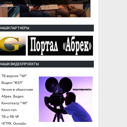
НАШИ ПАРТНЕРЫ
НАШИ ВИДЕОПРОЕКТЫ
ТВ версия "ЧИ"
Видео-"ЖЗЛ"
Чечня в обьективе
Абрек. Видео
Кинотеатр "ЧИ"
Клип-топ
ТВ и РВ ЧР
ЧГТРК. Онлайн