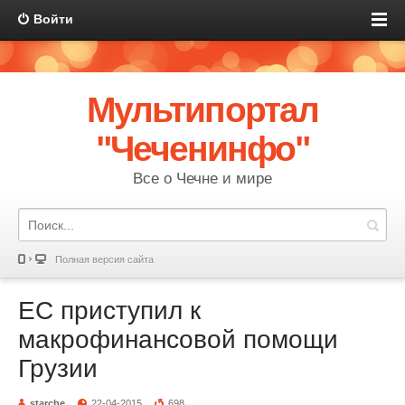
Войти
Мультипортал
"Чеченинфо"
Все о Чечне и мире
Полная версия сайта
ЕС приступил к
макрофинансовой помощи
Грузии
starche
22-04-2015
698