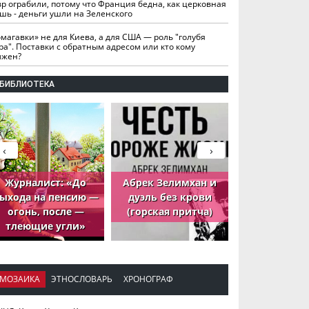
вр ограбили, потому что Франция бедна, как церковная
шь - деньги ушли на Зеленского
омагавки» не для Киева, а для США — роль "голубя
ра". Поставки с обратным адресом или кто кому
лжен?
БИБЛИОТЕКА
‹
›
Журналист: «До
Абрек Зелимхан и
Абрек Зели
ыхода на пенсию —
дуэль без крови
петух, ко
огонь, после —
(горская притча)
принёс де
тлеющие угли»
МОЗАИКА
ЭТНОСЛОВАРЬ
ХРОНОГРАФ