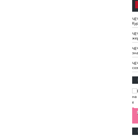
ЧЕ
Кур
ЧЕ
же
ЧЕ
зн
ЧЕ
со
изайн
Одобряете ли вы
Нужна ли "хартия
Ахмат"
антитабачный
ответственного
законопроект?
блогера"?