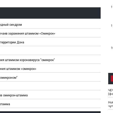
1
видный синдром
1
лучаев заражения штаммом «Омикрон»
 территории Дона
1
ения штаммом коронавируса "омикрон"
жения штаммом «омикрон»
"омикроном"
ЧЕ
(ф
тив омикрон-штамма
Но
-штамма
чу