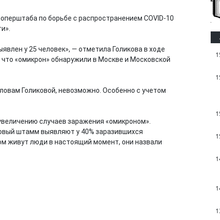
 оперштаба по борьбе с распространением COVID-10
и».
ыявлен у 25 человек», — отметила Голикова в ходе
1
, что «омикрон» обнаружили в Москве и Московской
1
ловам Голиковой, невозможно. Особенно с учетом
1
 увеличению случаев заражения «омикроном».
новый штамм выявляют у 40% заразившихся
1
ом живут люди в настоящий момент, они назвали
1
1
1