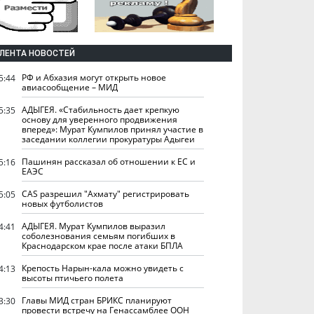
ЛЕНТА НОВОСТЕЙ
РФ и Абхазия могут открыть новое
5:44
авиасообщение – МИД
АДЫГЕЯ. «Стабильность дает крепкую
5:35
основу для уверенного продвижения
вперед»: Мурат Кумпилов принял участие в
заседании коллегии прокуратуры Адыгеи
Пашинян рассказал об отношении к ЕС и
5:16
ЕАЭС
CAS разрешил "Ахмату" регистрировать
5:05
новых футболистов
АДЫГЕЯ. Мурат Кумпилов выразил
4:41
соболезнования семьям погибших в
Краснодарском крае после атаки БПЛА
Крепость Нарын-кала можно увидеть с
4:13
высоты птичьего полета
Главы МИД стран БРИКС планируют
3:30
провести встречу на Генассамблее ООН