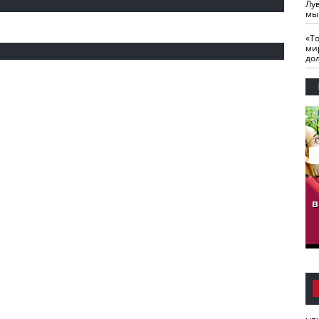
Лу
мы
«Т
ми
до
гузов.
ЧЕЧНЯ. Обарг Варин
ЧЕЧНЯ. Хьаьжин
ан"
илли
мурд - обарг Вара
в
к)