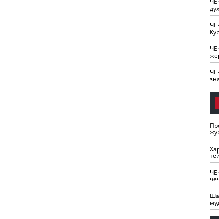
ЧЕ
ду
ЧЕ
Кур
ЧЕ
же
ЧЕ
зн
Пр
жу
Ха
те
ЧЕ
че
Ша
му