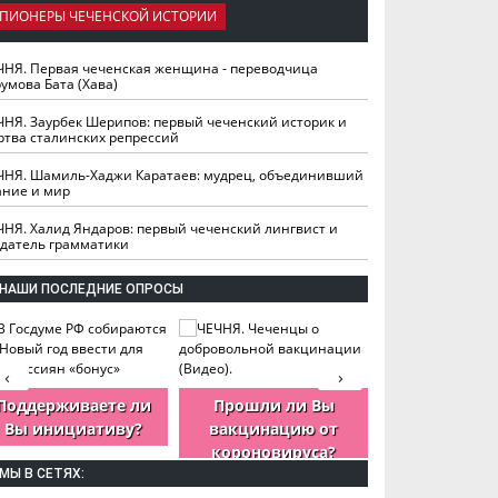
ПИОНЕРЫ ЧЕЧЕНСКОЙ ИСТОРИИ
ЧНЯ. Первая чеченская женщина - переводчица
умова Бата (Хава)
ЧНЯ. Заурбек Шерипов: первый чеченский историк и
ртва сталинских репрессий
ЧНЯ. Шамиль-Хаджи Каратаев: мудрец, объединивший
ание и мир
ЧНЯ. Халид Яндаров: первый чеченский лингвист и
здатель грамматики
НАШИ ПОСЛЕДНИЕ ОПРОСЫ
‹
›
Поддерживаете ли
Прошли ли Вы
Как Вы оцен
Вы инициативу?
вакцинацию от
деятельность
короновируса?
ЧР?
МЫ В СЕТЯХ: