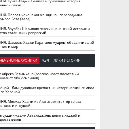
ЧНЯ. Кунта-Хаджи Кишиев и гуноевцы: история
ховной связи
ЧНЯ. Первая чеченская женщина - переводчица
умова Бата (Хава)
ЧНЯ. Заурбек Шерипов: первый чеченский историк и
ртва сталинских репрессий
ЧНЯ. Шамиль-Хаджи Каратаев: мудрец, объединивший
ание и мир
ЧЕЧЕНСКИЕ ХРОНИКИ
ЖЗЛ
ЛИКИ ИСТОРИИ
о абрека Зелимхана (рассказывает писатель и
рналист Абу Исмаилов)
рачой - Лам: духовная крепость и исторический символ
йпа Харачой
ЧНЯ. Мохмад-Хаджи из Атаги: архитектор союза
ченцев и ингушей
мсуддин-хаджи Автахаджиев: девять хаджей и
дрость веков