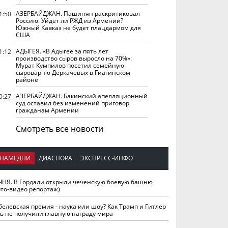
АЗЕРБАЙДЖАН. Пашинян раскритиковал
1:50
Россию. Уйдет ли РЖД из Армении?
Южный Кавказ не будет плацдармом для
США
АДЫГЕЯ. «В Адыгее за пять лет
1:12
производство сыров выросло на 70%»:
Мурат Кумпилов посетил семейную
сыроварню Деркачевых в Гиагинском
районе
АЗЕРБАЙДЖАН. Бакинский апелляционный
0:27
суд оставил без изменений приговор
гражданам Армении
Смотреть все новости
НАМЕДНИ
ДИАСПОРА
ЭКСПРЕСС-ИНФО
ЧНЯ. В Гордали открыли чеченскую боевую башню
ото-видео репортаж)
белевская премия - наука или шоу? Как Трамп и Гитлер
ть не получили главную награду мира