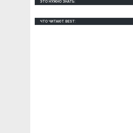
ЭТО НУЖНО ЗНАТЬ:
ЧТО ЧИТАЮТ. BEST:
Х. Гапураев. Капкан
ЧЕЧНЯ. А. Ту
для Зелимхана (Отр.
"Зелимх
из романа «1овда»)
(Отрыво