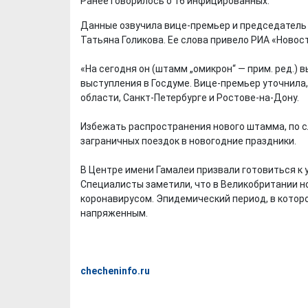
Ранее говорилось о 16 инфицированных.
Данные озвучила вице-премьер и председатель
Татьяна Голикова. Ее слова привело РИА «Новост
«На сегодня он (штамм „омикрон“ — прим. ред.) в
выступления в Госдуме. Вице-премьер уточнила
области, Санкт-Петербурге и Ростове-на-Дону.
Избежать распространения нового штамма, по с
заграничных поездок в новогодние праздники.
В Центре имени Гамалеи призвали готовиться к
Специалисты заметили, что в Великобритании 
коронавирусом. Эпидемический период, в котор
напряженным.
checheninfo.ru