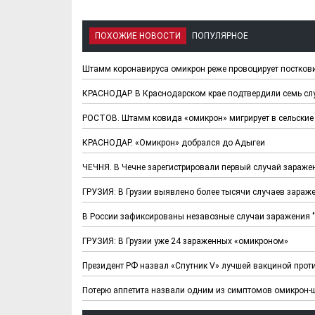
ПОХОЖИЕ НОВОСТИ
ПОПУЛЯРНОЕ
Штамм коронавируса омикрон реже провоцирует постко
КРАСНОДАР. В Краснодарском крае подтвердили семь с
РОСТОВ. Штамм ковида «омикрон» мигрирует в сельские
КРАСНОДАР. «Омикрон» добрался до Адыгеи
ЧЕЧНЯ. В Чечне зарегистрировали первый случай зараж
ГРУЗИЯ: В Грузии выявлено более тысячи случаев зара
В России зафиксированы незавозные случаи заражения 
ГРУЗИЯ: В Грузии уже 24 зараженных «омикроном»
Президент РФ назвал «Спутник V» лучшей вакциной про
Потерю аппетита назвали одним из симптомов омикрон