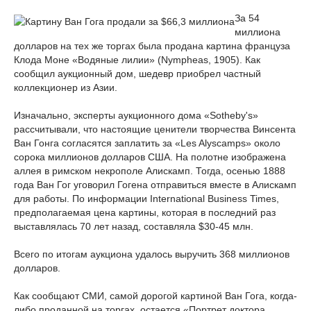
За 54
миллиона
долларов на тех же торгах была продана картина француза
Клода Моне «Водяные лилии» (Nympheas, 1905). Как
сообщил аукционный дом, шедевр приобрел частный
коллекционер из Азии.
Изначально, эксперты аукционного дома «Sotheby's»
рассчитывали, что настоящие ценители творчества Винсента
Ван Гонга согласятся заплатить за «Les Alyscamps» около
сорока миллионов долларов США. На полотне изображена
аллея в римском некрополе Алискамп. Тогда, осенью 1888
года Ван Гог уговорил Гогена отправиться вместе в Алискамп
для работы. По информации International Business Times,
предполагаемая цена картины, которая в последний раз
выставлялась 70 лет назад, составляла $30-45 млн.
Всего по итогам аукциона удалось выручить 368 миллионов
долларов.
Как сообщают СМИ, самой дорогой картиной Ван Гога, когда-
либо проданной на торгах, остается «Портрет доктора