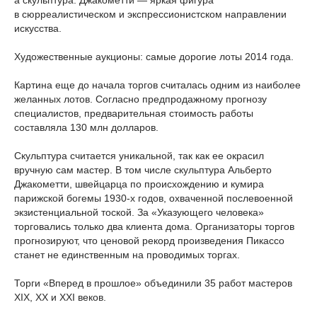
а скульптура. Джакометти — яркая фигура
в сюрреалистическом и экспрессионистском направлении
искусства.
Художественные аукционы: самые дорогие лоты 2014 года.
Картина еще до начала торгов считалась одним из наиболее
желанных лотов. Согласно предпродажному прогнозу
специалистов, предварительная стоимость работы
составляла 130 млн долларов.
Скульптура считается уникальной, так как ее окрасил
вручную сам мастер. В том числе скульптура Альберто
Джакометти, швейцарца по происхождению и кумира
парижской богемы 1930-х годов, охваченной послевоенной
экзистенциальной тоской. За «Указующего человека»
торговались только два клиента дома. Организаторы торгов
прогнозируют, что ценовой рекорд произведения Пикассо
станет не единственным на проводимых торгах.
Торги «Вперед в прошлое» объединили 35 работ мастеров
XIX, XX и XXI веков.