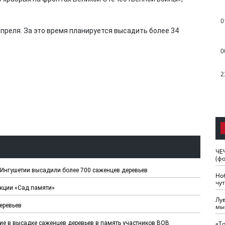
0
апреля. За это время планируется высадить более 34
0
2
ЧЕ
(ф
Ингушетии высадили более 700 саженцев деревьев
Но
чу
кции «Сад памяти»
Лу
еревьев
мы
ие в высадке саженцев деревьев в память участников ВОВ
«Т