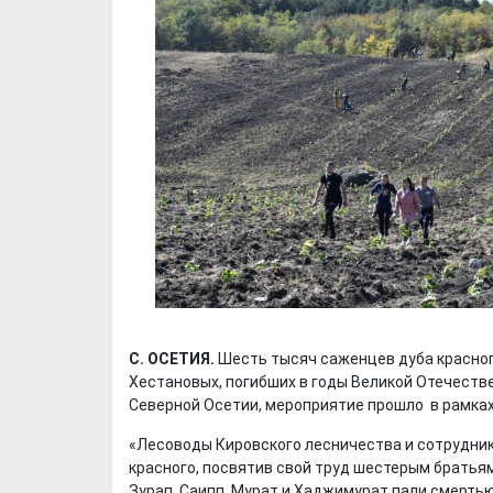
С. ОСЕТИЯ.
Шесть тысяч саженцев дуба красног
Хестановых, погибших в годы Великой Отечеств
Северной Осетии, мероприятие прошло в рамка
«Лесоводы Кировского лесничества и сотрудник
красного, посвятив свой труд шестерым братьям
Зурап, Саипп, Мурат и Хаджимурат пали смерть