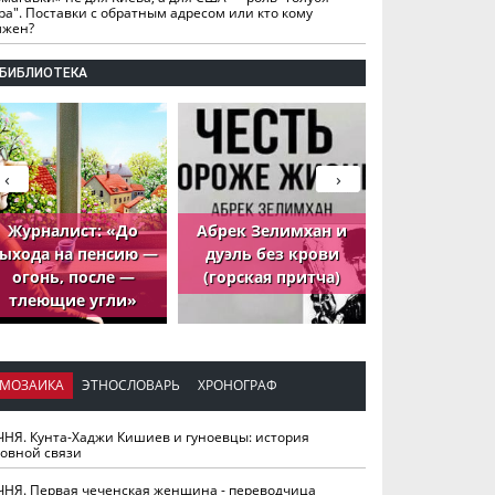
ра". Поставки с обратным адресом или кто кому
лжен?
БИБЛИОТЕКА
‹
›
Журналист: «До
Абрек Зелимхан и
Абрек Зели
ыхода на пенсию —
дуэль без крови
петух, ко
огонь, после —
(горская притча)
принёс де
тлеющие угли»
МОЗАИКА
ЭТНОСЛОВАРЬ
ХРОНОГРАФ
ЧНЯ. Кунта-Хаджи Кишиев и гуноевцы: история
ховной связи
ЧНЯ. Первая чеченская женщина - переводчица