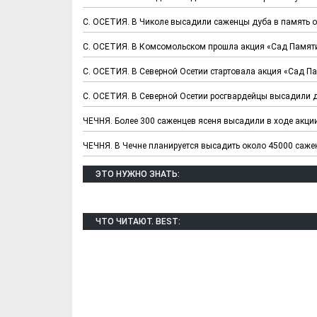
С. ОСЕТИЯ. В Чиколе высадили саженцы дуба в память о
С. ОСЕТИЯ. В Комсомольском прошла акция «Сад Памят
С. ОСЕТИЯ. В Северной Осетии стартовала акция «Сад П
С. ОСЕТИЯ. В Северной Осетии росгвардейцы высадили д
ЧЕЧНЯ. Более 300 саженцев ясеня высадили в ходе акции
ЧЕЧНЯ. В Чечне планируется высадить около 45000 саж
Х. Гапураев. Капкан
ЧЕЧНЯ. А. Ту
для Зелимхана (Отр.
"Зелимх
ЭТО НУЖНО ЗНАТЬ:
из романа «1овда»)
(Отрыво
ЧТО ЧИТАЮТ. BEST: