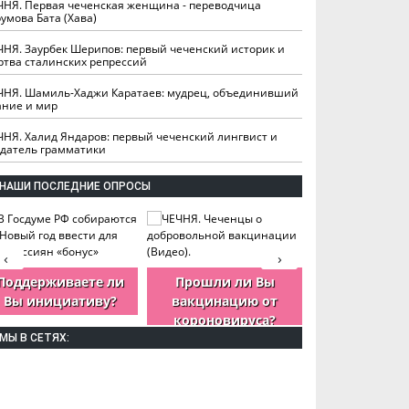
ЧНЯ. Первая чеченская женщина - переводчица
умова Бата (Хава)
ЧНЯ. Заурбек Шерипов: первый чеченский историк и
ртва сталинских репрессий
ЧНЯ. Шамиль-Хаджи Каратаев: мудрец, объединивший
ание и мир
ЧНЯ. Халид Яндаров: первый чеченский лингвист и
здатель грамматики
НАШИ ПОСЛЕДНИЕ ОПРОСЫ
‹
›
Поддерживаете ли
Прошли ли Вы
Как Вы оцен
Вы инициативу?
вакцинацию от
деятельность
короновируса?
ЧР?
МЫ В СЕТЯХ: