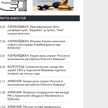
ЛЕНТА НОВОСТЕЙ
АЗЕРБАЙДЖАН. Квалификация Лиги
8:25
конференций: "Карабах" уступил, "Ноа"
сыграл вничью
АЗЕРБАЙДЖАН. Ильхам Алиев назначил
7:34
нового постпреда Азербайджана при
ЮНЕСКО
АЗЕРБАЙДЖАН. Какую роль играет Россия в
6:41
экономиках республик Южного Кавказа?
ВОЛГОГРАД. Символическое соседство:
4:50
музей СВО у подножия Мамаева кургана
откроют до конца года
АРМЕНИЯ. Какую роль играет Россия в
2:12
экономиках республик Южного Кавказа?
АРМЕНИЯ. Вопросы сотрудничества между
1:40
РФ и Арменией обсудили Матвиенко и
Рубинян
АРМЕНИЯ. Россия готова продолжать
1:29