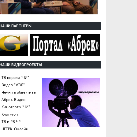
НАШИ ПАРТНЕРЫ
НАШИ ВИДЕОПРОЕКТЫ
ТВ версия "ЧИ"
Видео-"ЖЗЛ"
Чечня в обьективе
Абрек. Видео
Кинотеатр "ЧИ"
Клип-топ
ТВ и РВ ЧР
ЧГТРК. Онлайн