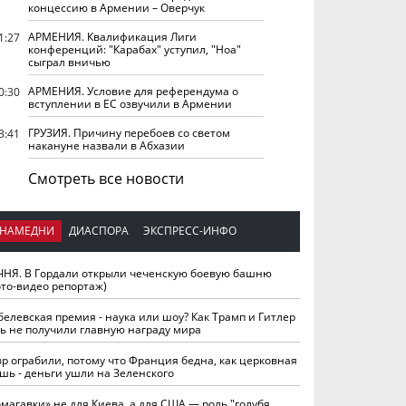
концессию в Армении – Оверчук
АРМЕНИЯ. Квалификация Лиги
1:27
конференций: "Карабах" уступил, "Ноа"
сыграл вничью
АРМЕНИЯ. Условие для референдума о
0:30
вступлении в ЕС озвучили в Армении
ГРУЗИЯ. Причину перебоев со светом
3:41
накануне назвали в Абхазии
Смотреть все новости
НАМЕДНИ
ДИАСПОРА
ЭКСПРЕСС-ИНФО
ЧНЯ. В Гордали открыли чеченскую боевую башню
ото-видео репортаж)
белевская премия - наука или шоу? Как Трамп и Гитлер
ть не получили главную награду мира
вр ограбили, потому что Франция бедна, как церковная
шь - деньги ушли на Зеленского
омагавки» не для Киева, а для США — роль "голубя