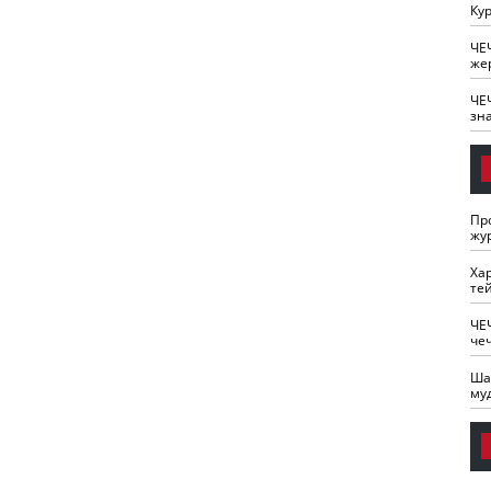
Кур
ЧЕ
же
ЧЕ
зн
Пр
жу
Ха
те
ЧЕ
че
Ша
му