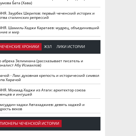
умова Бата (Хава)
ЧНЯ. Заурбек Шерипов: первый чеченский историк и
ртва сталинских репрессий
ЧНЯ. Шамиль-Хаджи Каратаев: мудрец, объединивший
ание и мир
ЧЕЧЕНСКИЕ ХРОНИКИ
ЖЗЛ
ЛИКИ ИСТОРИИ
о абрека Зелимхана (рассказывает писатель и
рналист Абу Исмаилов)
рачой - Лам: духовная крепость и исторический символ
йпа Харачой
ЧНЯ. Мохмад-Хаджи из Атаги: архитектор союза
ченцев и ингушей
мсуддин-хаджи Автахаджиев: девять хаджей и
дрость веков
ПИОНЕРЫ ЧЕЧЕНСКОЙ ИСТОРИИ