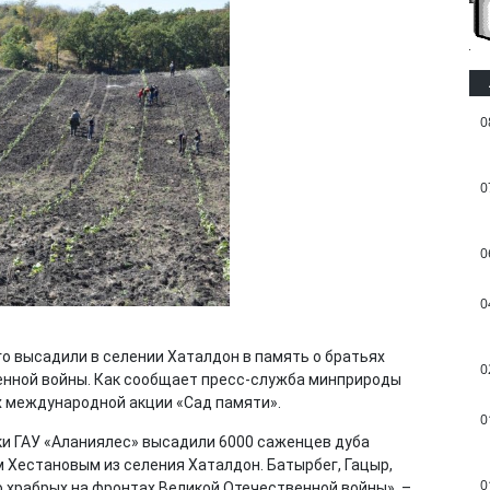
0
0
0
0
о высадили в селении Хаталдон в память о братьях
0
енной войны. Как сообщает пресс-служба минприроды
х международной акции «Сад памяти».
0
и ГАУ «Аланиялес» высадили 6000 саженцев дуба
 Хестановым из селения Хаталдон. Батырбег, Гацыр,
0
ю храбрых на фронтах Великой Отечественной войны», –