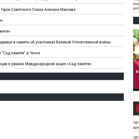
ми
до
 Герое Советского Союза Алихане Макоеве
и»
амяти»
еревья в память об участниках Великой Отечественной войны
 "Сад памяти" в Чечне
енцев в рамках Международной акция «Сад памяти»
гузов.
ЧЕЧНЯ. Обарг Варин
ЧЕЧНЯ. Хьаьжин
ан"
илли
мурд - обарг Вара
в
к)
ЧЕ
ду
ЧЕ