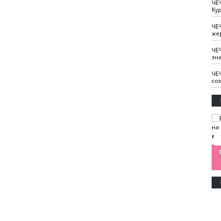
ЧЕ
Кур
ЧЕ
же
ЧЕ
зн
ЧЕ
со
изайн
Одобряете ли вы
Нужна ли "хартия
Ахмат"
антитабачный
ответственного
законопроект?
блогера"?