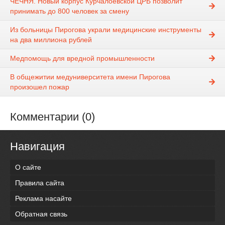
ЧЕЧНЯ. Новый корпус Курчалоевской ЦРБ позволит
принимать до 800 человек за смену
Из больницы Пирогова украли медицинские инструменты
на два миллиона рублей
Медпомощь для вредной промышленности
В общежитии медуниверситета имени Пирогова
произошел пожар
Комментарии (0)
Навигация
О сайте
Правила сайта
Реклама насайте
Обратная связь