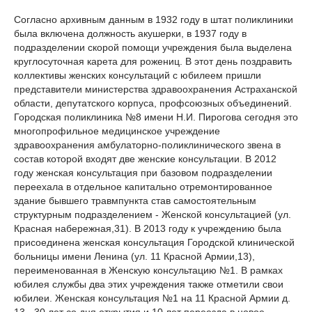
Согласно архивным данным в 1932 году в штат поликлиники
была включена должность акушерки, в 1937 году в
подразделении скорой помощи учреждения была выделена
круглосуточная карета для рожениц. В этот день поздравить
коллективы женских консультаций с юбилеем пришли
представители министерства здравоохранения Астраханской
области, депутатского корпуса, профсоюзных объединений.
Городская поликлиника №8 имени Н.И. Пирогова сегодня это
многопрофильное медицинское учреждение
здравоохранения амбулаторно-поликлинического звена в
состав которой входят две женские консультации. В 2012
году женская консультация при базовом подразделении
переехала в отдельное капитально отремонтированное
здание бывшего травмпункта став самостоятельным
структурным подразделением - Женской консультацией (ул.
Красная набережная,31). В 2013 году к учреждению была
присоединена женская консультация Городской клинической
больницы имени Ленина (ул. 11 Красной Армии,13),
переименованная в Женскую консультацию №1. В рамках
юбилея службы два этих учреждения также отметили свои
юбилеи. Женская консультация №1 на 11 Красной Армии д.
13 - 30 лет со дня открытия и 10 лет переезда в новое