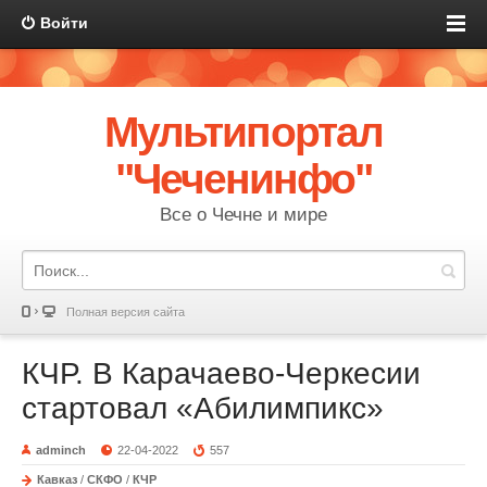
Войти
Мультипортал
"Чеченинфо"
Все о Чечне и мире
Полная версия сайта
КЧР. В Карачаево-Черкесии
стартовал «Абилимпикс»
adminch
22-04-2022
557
Кавказ
/
СКФО
/
КЧР