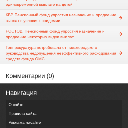
единовременной выплате на детей
КБР. Пенсионный фонд упростил назначение и продление
выплат в условиях эпидемии
РОСТОВ. Пенсионный фонд упростил назначение и
продление некоторых видов выплат
Генпрокуратура потребовала от нижегородского
руководства недопущения неэффективного расходования
средств фонда ОМС
Комментарии (0)
Навигация
О сайте
Правила сайта
Реклама насайте