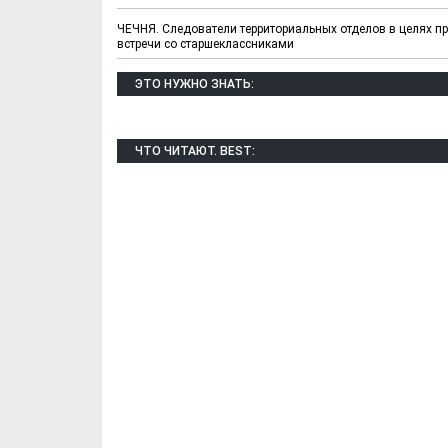
ЧЕЧНЯ. Следователи территориальных отделов в целях п
встречи со старшеклассниками
ЭТО НУЖНО ЗНАТЬ:
ЧТО ЧИТАЮТ. BEST:
Х. Гапураев. Капкан
ЧЕЧНЯ. А. Ту
для Зелимхана (Отр.
"Зелимх
из романа «1овда»)
(Отрыво