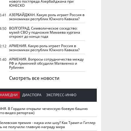
нового постпреда Азербайджана при
ЮНЕСКО
АЗЕРБАЙДЖАН. Какую роль играет Россия в
6:41
экономиках республик Южного Кавказа?
ВОЛГОГРАД. Символическое соседство:
4:50
музей СВО у подножия Мамаева кургана
откроют до конца года
АРМЕНИЯ. Какую роль играет Россия в
2:12
экономиках республик Южного Кавказа?
АРМЕНИЯ. Вопросы сотрудничества между
1:40
РФ и Арменией обсудили Матвиенко и
Рубинян
Смотреть все новости
НАМЕДНИ
ДИАСПОРА
ЭКСПРЕСС-ИНФО
ЧНЯ. В Гордали открыли чеченскую боевую башню
ото-видео репортаж)
белевская премия - наука или шоу? Как Трамп и Гитлер
ть не получили главную награду мира