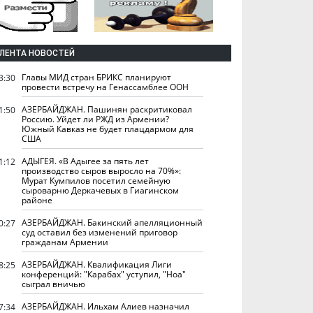
ЛЕНТА НОВОСТЕЙ
Главы МИД стран БРИКС планируют
3:30
провести встречу на Генассамблее ООН
АЗЕРБАЙДЖАН. Пашинян раскритиковал
1:50
Россию. Уйдет ли РЖД из Армении?
Южный Кавказ не будет плацдармом для
США
АДЫГЕЯ. «В Адыгее за пять лет
1:12
производство сыров выросло на 70%»:
Мурат Кумпилов посетил семейную
сыроварню Деркачевых в Гиагинском
районе
АЗЕРБАЙДЖАН. Бакинский апелляционный
0:27
суд оставил без изменений приговор
гражданам Армении
АЗЕРБАЙДЖАН. Квалификация Лиги
8:25
конференций: "Карабах" уступил, "Ноа"
сыграл вничью
АЗЕРБАЙДЖАН. Ильхам Алиев назначил
7:34