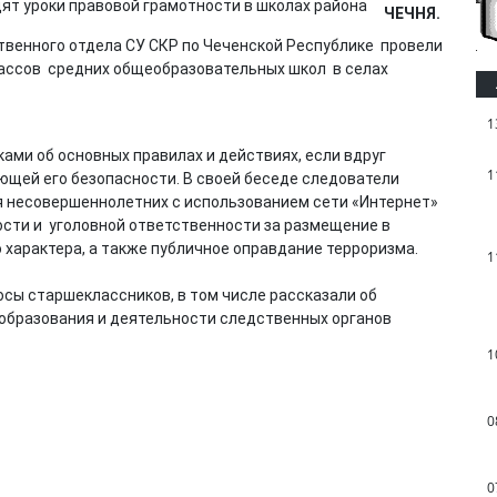
ЧЕЧНЯ.
твенного отдела СУ СКР по Чеченской Республике провели
лассов средних общеобразовательных школ в селах
1
ами об основных правилах и действиях, если вдруг
1
ющей его безопасности. В своей беседе следователи
я несовершеннолетних с использованием сети «Интернет»
сти и уголовной ответственности за размещение в
характера, а также публичное оправдание терроризма.
1
сы старшеклассников, в том числе рассказали об
образования и деятельности следственных органов
1
0
0