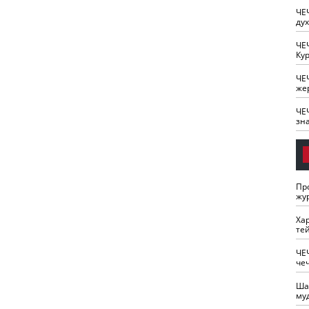
ЧЕ
ду
ЧЕ
Кур
ЧЕ
же
ЧЕ
зн
Пр
жу
Ха
те
ЧЕ
че
Ша
му