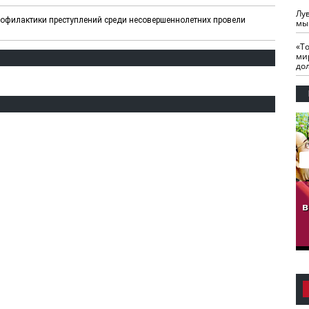
Лу
рофилактики преступлений среди несовершеннолетних провели
мы
«Т
ми
до
гузов.
ЧЕЧНЯ. Обарг Варин
ЧЕЧНЯ. Хьаьжин
ан"
илли
мурд - обарг Вара
в
к)