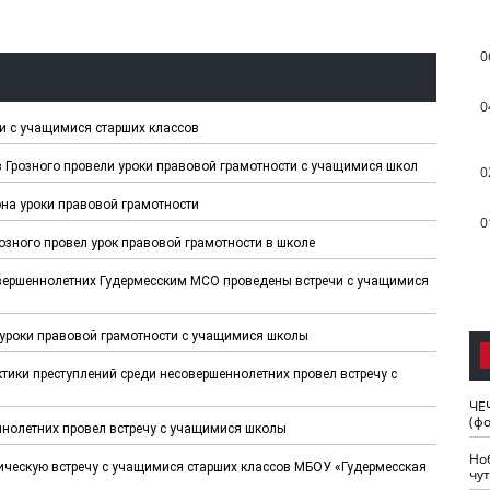
0
0
и с учащимися старших классов
 Грозного провели уроки правовой грамотности с учащимися школ
0
она уроки правовой грамотности
0
зного провел урок правовой грамотности в школе
овершеннолетних Гудермесским МСО проведены встречи с учащимися
уроки правовой грамотности с учащимися школы
тики преступлений среди несовершеннолетних провел встречу с
ЧЕ
(ф
ннолетних провел встречу с учащимися школы
Но
ческую встречу с учащимися старших классов МБОУ «Гудермесская
чу