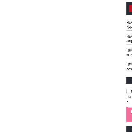
ЧЕ
Кур
ЧЕ
же
ЧЕ
зн
ЧЕ
со
изайн
Одобряете ли вы
Нужна ли "хартия
Ахмат"
антитабачный
ответственного
законопроект?
блогера"?