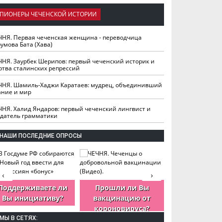
ПИОНЕРЫ ЧЕЧЕНСКОЙ ИСТОРИИ
ЧНЯ. Первая чеченская женщина - переводчица
умова Бата (Хава)
ЧНЯ. Заурбек Шерипов: первый чеченский историк и
ртва сталинских репрессий
ЧНЯ. Шамиль-Хаджи Каратаев: мудрец, объединивший
ание и мир
ЧНЯ. Халид Яндаров: первый чеченский лингвист и
здатель грамматики
НАШИ ПОСЛЕДНИЕ ОПРОСЫ
‹
›
Поддерживаете ли
Прошли ли Вы
Как Вы оцен
Вы инициативу?
вакцинацию от
деятельность
короновируса?
ЧР?
МЫ В СЕТЯХ: