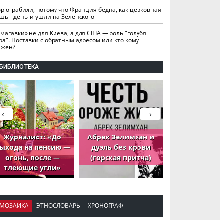
вр ограбили, потому что Франция бедна, как церковная
шь - деньги ушли на Зеленского
омагавки» не для Киева, а для США — роль "голубя
ра". Поставки с обратным адресом или кто кому
лжен?
БИБЛИОТЕКА
‹
›
Журналист: «До
Абрек Зелимхан и
Абрек Зели
ыхода на пенсию —
дуэль без крови
петух, ко
огонь, после —
(горская притча)
принёс де
тлеющие угли»
МОЗАИКА
ЭТНОСЛОВАРЬ
ХРОНОГРАФ