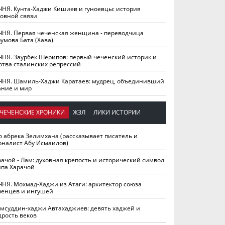
ЧНЯ. Кунта-Хаджи Кишиев и гуноевцы: история
ховной связи
ЧНЯ. Первая чеченская женщина - переводчица
умова Бата (Хава)
ЧНЯ. Заурбек Шерипов: первый чеченский историк и
ртва сталинских репрессий
ЧНЯ. Шамиль-Хаджи Каратаев: мудрец, объединивший
ание и мир
ЧЕЧЕНСКИЕ ХРОНИКИ
ЖЗЛ
ЛИКИ ИСТОРИИ
о абрека Зелимхана (рассказывает писатель и
рналист Абу Исмаилов)
рачой - Лам: духовная крепость и исторический символ
йпа Харачой
ЧНЯ. Мохмад-Хаджи из Атаги: архитектор союза
ченцев и ингушей
мсуддин-хаджи Автахаджиев: девять хаджей и
дрость веков