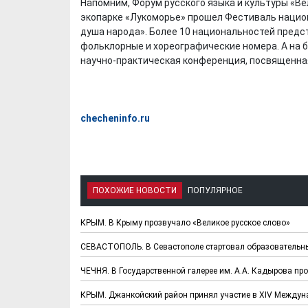
Напомним, Форум русского языка и культуры «Ве
экопарке «Лукоморье» прошел Фестиваль нацио
душа народа». Более 10 национальностей предс
фольклорные и хореографические номера. А на 
научно-практическая конференция, посвященная
Х. Гапураев. Капкан
ЧЕЧНЯ. А. Ту
для Зелимхана (Отр.
"Зелимх
checheninfo.ru
из романа «1овда»)
(Отрыво
ПОХОЖИЕ НОВОСТИ
ПОПУЛЯРНОЕ
КРЫМ. В Крыму прозвучало «Великое русское слово»
СЕВАСТОПОЛЬ. В Севастополе стартовал образовательн
ЧЕЧНЯ. В Государственной галерее им. А.А. Кадырова пр
КРЫМ. Джанкойский район принял участие в XIV Междун