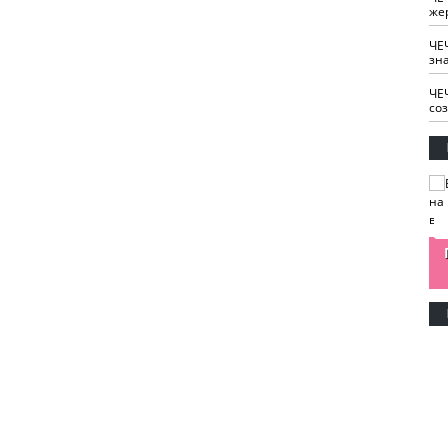
же
ЧЕ
зн
ЧЕ
со
изайн
Одобряете ли вы
Нужна ли "хартия
Ахмат"
антитабачный
ответственного
законопроект?
блогера"?