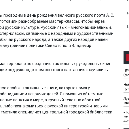
1
проводим в день рождения великого русского поэта А. С.
готовили разнообразные мастер-классы, чтобы через
1
й русской культуре. Русский язык – многонациональный,
астер-классы, связанные с народными и художественными
бычаи русского народа, а также других народов нашей
та внутренней политики Севастополя Владимир
мастер-класс по созданию тактильных рукодельных книг
щие под руководством опытного наставника научились
ЧЕ
(ф
Но
сса особые тактильные книги, которые помогут
чу
лабовидящих и незрячих детей. С помощью объемных
Лу
новые понятия о мире, а крупный текст на обратной
мы
ь либо познакомиться с русской литературой и новыми
«Т
- отметила специалист центральной городской библиотеки
ми
до