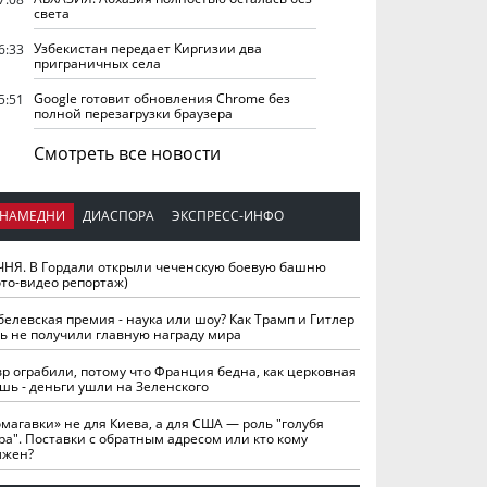
света
Узбекистан передает Киргизии два
6:33
приграничных села
Google готовит обновления Chrome без
5:51
полной перезагрузки браузера
Смотреть все новости
НАМЕДНИ
ДИАСПОРА
ЭКСПРЕСС-ИНФО
ЧНЯ. В Гордали открыли чеченскую боевую башню
ото-видео репортаж)
белевская премия - наука или шоу? Как Трамп и Гитлер
ть не получили главную награду мира
вр ограбили, потому что Франция бедна, как церковная
шь - деньги ушли на Зеленского
омагавки» не для Киева, а для США — роль "голубя
ра". Поставки с обратным адресом или кто кому
лжен?