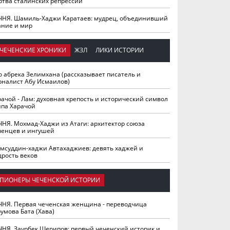
ртва сталинских репрессий
ЧНЯ. Шамиль-Хаджи Каратаев: мудрец, объединивший
ание и мир
ЧЕЧЕНСКИЕ ХРОНИКИ
ЖЗЛ
ЛИКИ ИСТОРИИ
о абрека Зелимхана (рассказывает писатель и
рналист Абу Исмаилов)
рачой - Лам: духовная крепость и исторический символ
йпа Харачой
ЧНЯ. Мохмад-Хаджи из Атаги: архитектор союза
ченцев и ингушей
мсуддин-хаджи Автахаджиев: девять хаджей и
дрость веков
ПИОНЕРЫ ЧЕЧЕНСКОЙ ИСТОРИИ
ЧНЯ. Первая чеченская женщина - переводчица
умова Бата (Хава)
ЧНЯ. Заурбек Шерипов: первый чеченский историк и