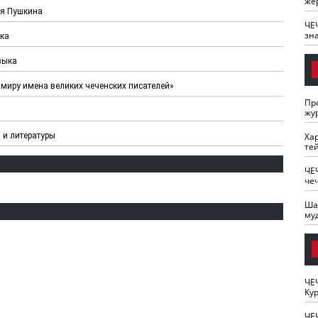
же
ня Пушкина
ЧЕ
зн
ыка
зыка
 миру имена великих чеченских писателей»
Пр
жу
Ха
 и литературы
те
ЧЕ
че
Ша
му
ЧЕ
Кур
ЧЕ