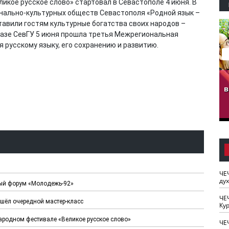
ликое русское слово» стартовал в Севастополе 4 июня. В
нально-культурных обществ Севастополя «Родной язык –
тавили гостям культурные богатства своих народов –
базе СевГУ 5 июня прошла третья Межрегиональная
 русскому языку, его сохранению и развитию.
гузов.
ЧЕЧНЯ. Обарг Варин
ЧЕЧНЯ. Хьаьжин
ан"
илли
мурд - обарг Вара
в
к)
ЧЕ
ду
ый форум «Молодежь-92»
ЧЕ
ошёл очередной мастер-класс
Кур
ародном фестивале «Великое русское слово»
ЧЕ