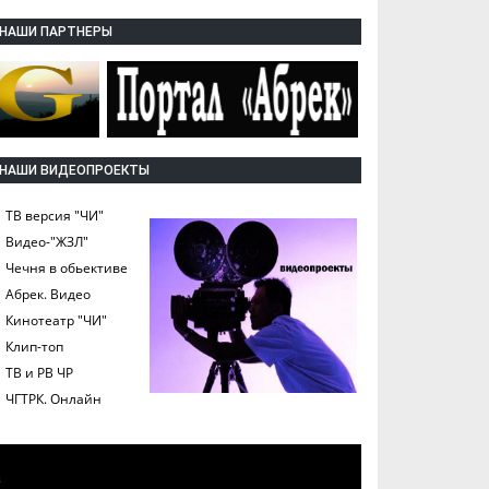
НАШИ ПАРТНЕРЫ
НАШИ ВИДЕОПРОЕКТЫ
ТВ версия "ЧИ"
Видео-"ЖЗЛ"
Чечня в обьективе
Абрек. Видео
Кинотеатр "ЧИ"
Клип-топ
ТВ и РВ ЧР
ЧГТРК. Онлайн
а