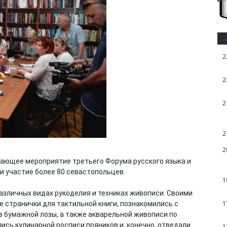
2
2
2
2
2
шающее мероприятие третьего Форума русского языка и
ли участие более 80 севастопольцев.
1
азличных видах рукоделия и техниках живописи. Своими
1
 странички для тактильной книги, познакомились с
з бумажной лозы, а также акварельной живописи по
лись кулинарной росписи пряников и, конечно, отведали
1