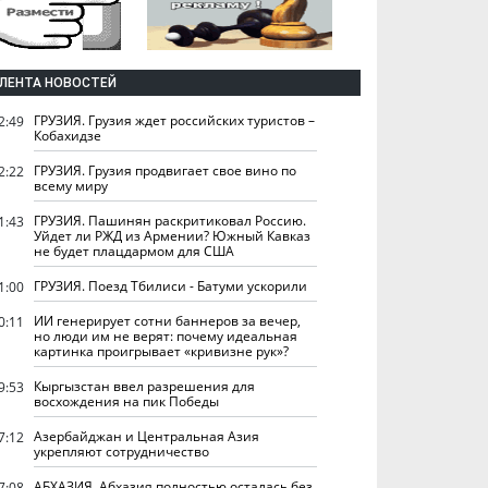
ЛЕНТА НОВОСТЕЙ
ГРУЗИЯ. Грузия ждет российских туристов –
2:49
Кобахидзе
ГРУЗИЯ. Грузия продвигает свое вино по
2:22
всему миру
ГРУЗИЯ. Пашинян раскритиковал Россию.
1:43
Уйдет ли РЖД из Армении? Южный Кавказ
не будет плацдармом для США
ГРУЗИЯ. Поезд Тбилиси - Батуми ускорили
1:00
ИИ генерирует сотни баннеров за вечер,
0:11
но люди им не верят: почему идеальная
картинка проигрывает «кривизне рук»?
Кыргызстан ввел разрешения для
9:53
восхождения на пик Победы
Азербайджан и Центральная Азия
7:12
укрепляют сотрудничество
АБХАЗИЯ. Абхазия полностью осталась без
7:08