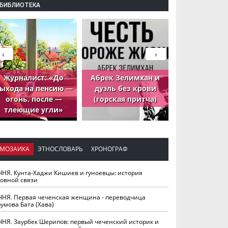
БИБЛИОТЕКА
‹
›
Журналист: «До
Абрек Зелимхан и
Абрек Зели
ыхода на пенсию —
дуэль без крови
петух, ко
огонь, после —
(горская притча)
принёс де
тлеющие угли»
МОЗАИКА
ЭТНОСЛОВАРЬ
ХРОНОГРАФ
ЧНЯ. Кунта-Хаджи Кишиев и гуноевцы: история
ховной связи
ЧНЯ. Первая чеченская женщина - переводчица
умова Бата (Хава)
ЧНЯ. Заурбек Шерипов: первый чеченский историк и