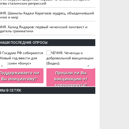
ртва сталинских репрессий
ЧНЯ. Шамиль-Хаджи Каратаев: мудрец, объединивший
ание и мир
ЧНЯ. Халид Яндаров: первый чеченский лингвист и
здатель грамматики
НАШИ ПОСЛЕДНИЕ ОПРОСЫ
‹
›
Поддерживаете ли
Прошли ли Вы
Как Вы оцен
Вы инициативу?
вакцинацию от
деятельность
короновируса?
ЧР?
МЫ В СЕТЯХ: