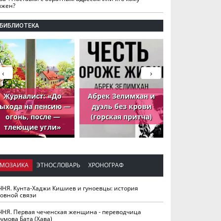
лжен?
БИБЛИОТЕКА
‹
›
Журналист: «До
Абрек Зелимхан и
Абрек Зели
ыхода на пенсию —
дуэль без крови
петух, ко
огонь, после —
(горская притча)
принёс де
тлеющие угли»
МОЗАИКА
ЭТНОСЛОВАРЬ
ХРОНОГРАФ
ЧНЯ. Кунта-Хаджи Кишиев и гуноевцы: история
ховной связи
ЧНЯ. Первая чеченская женщина - переводчица
умова Бата (Хава)