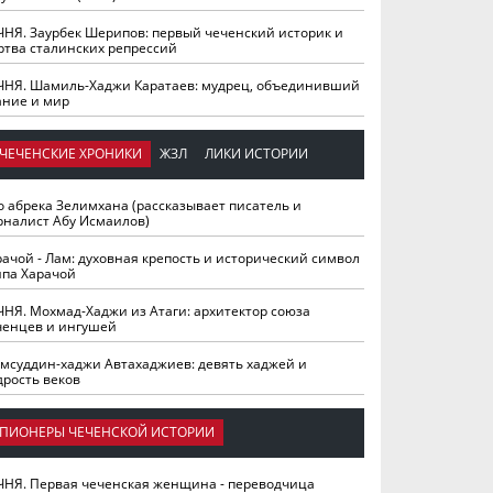
ЧНЯ. Заурбек Шерипов: первый чеченский историк и
ртва сталинских репрессий
ЧНЯ. Шамиль-Хаджи Каратаев: мудрец, объединивший
ание и мир
ЧЕЧЕНСКИЕ ХРОНИКИ
ЖЗЛ
ЛИКИ ИСТОРИИ
о абрека Зелимхана (рассказывает писатель и
рналист Абу Исмаилов)
рачой - Лам: духовная крепость и исторический символ
йпа Харачой
ЧНЯ. Мохмад-Хаджи из Атаги: архитектор союза
ченцев и ингушей
мсуддин-хаджи Автахаджиев: девять хаджей и
дрость веков
ПИОНЕРЫ ЧЕЧЕНСКОЙ ИСТОРИИ
ЧНЯ. Первая чеченская женщина - переводчица