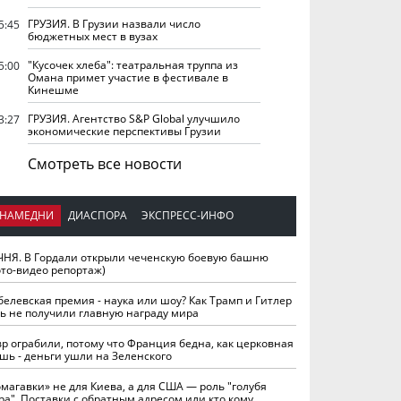
ГРУЗИЯ. В Грузии назвали число
5:45
бюджетных мест в вузах
"Кусочек хлеба": театральная труппа из
5:00
Омана примет участие в фестивале в
Кинешме
ГРУЗИЯ. Агентство S&P Global улучшило
3:27
экономические перспективы Грузии
Смотреть все новости
НАМЕДНИ
ДИАСПОРА
ЭКСПРЕСС-ИНФО
ЧНЯ. В Гордали открыли чеченскую боевую башню
ото-видео репортаж)
белевская премия - наука или шоу? Как Трамп и Гитлер
ть не получили главную награду мира
вр ограбили, потому что Франция бедна, как церковная
шь - деньги ушли на Зеленского
омагавки» не для Киева, а для США — роль "голубя
ра". Поставки с обратным адресом или кто кому