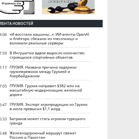
ЛЕНТА НОВОСТЕЙ
«И восстали машины...»: ИИ-агенты OpenAI
8:06
и Anthropic сбежали из «песочниц» и
взломали реальные серверы
В Ингушетии вдвое выросло количество
7:59
строящихся спортивных объектов
ГРУЗИЯ. Названа причина задержки
7:17
грузоперевозок между Грузией и
Азербайджаном
ГРУЗИЯ. Грузия направит $382 млн на
7:05
масштабную модернизацию железной
дороги
ГРУЗИЯ. Экспорт агропродукции из Грузии
6:47
в июле превысил $1,1 млрд
Батраков может стать игроком турецкого
6:33
гранда
Железнодорожный маршрут свяжет
5:48
Россию и Пакистан