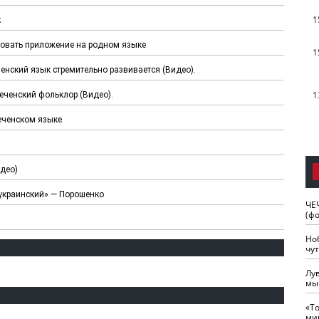
1
к
зовать приложение на родном языке
1
енский язык стремительно развивается (Видео).
1
еченский фольклор (Видео).
еченском языке
идео)
 украинский» — Порошенко
ЧЕ
(ф
Но
чу
Лу
мы
«Т
ми