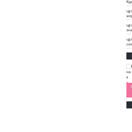
Кур
ЧЕ
же
ЧЕ
зн
ЧЕ
со
изайн
Одобряете ли вы
Нужна ли "хартия
Ахмат"
антитабачный
ответственного
законопроект?
блогера"?