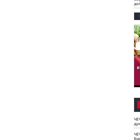
до
гузов.
ЧЕЧНЯ. Обарг Варин
ЧЕЧНЯ. Хьаьжин
ан"
илли
мурд - обарг Вара
в
к)
ЧЕ
ду
ЧЕ
Кур