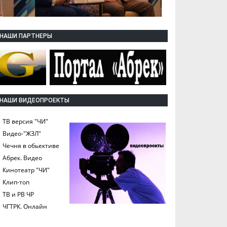
НАШИ ПАРТНЕРЫ
НАШИ ВИДЕОПРОЕКТЫ
ТВ версия "ЧИ"
Видео-"ЖЗЛ"
Чечня в обьективе
Абрек. Видео
Кинотеатр "ЧИ"
Клип-топ
ТВ и РВ ЧР
ЧГТРК. Онлайн