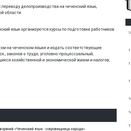
 переводу делопроизводства на чеченский язык,
ой области.
нский язык организуются курсы по подготовке работников
1
ом на чеченском языке и издать соответствующие
1
к., законов о труде, уголовно-процессуальный,
щиеся хозяйственной и экономической жизни и налогов,
1
1
1
1
1
творений «Чеченский язык - сокровищница народа»