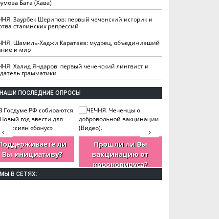
умова Бата (Хава)
ЧНЯ. Заурбек Шерипов: первый чеченский историк и
ртва сталинских репрессий
ЧНЯ. Шамиль-Хаджи Каратаев: мудрец, объединивший
ание и мир
ЧНЯ. Халид Яндаров: первый чеченский лингвист и
здатель грамматики
НАШИ ПОСЛЕДНИЕ ОПРОСЫ
‹
›
Поддерживаете ли
Прошли ли Вы
Как Вы оцен
Вы инициативу?
вакцинацию от
деятельность
короновируса?
ЧР?
МЫ В СЕТЯХ: