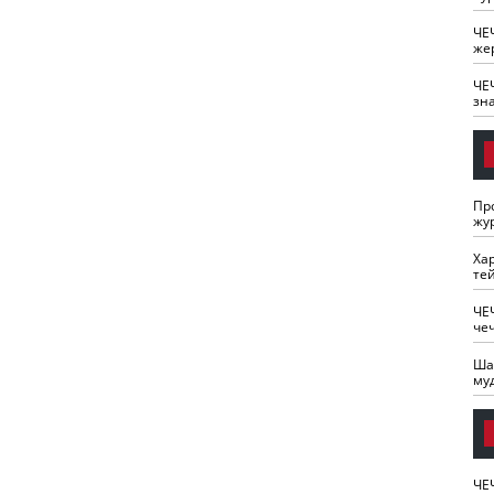
ЧЕ
же
ЧЕ
зн
Пр
жу
Ха
те
ЧЕ
че
Ша
му
ЧЕ