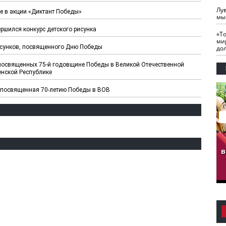
Лу
е в акции «Диктант Победы»
мы
ршился конкурс детского рисунка
«Т
ми
исунков, посвященного Дню Победы
до
 посвященных 75-й годовщине Победы в Великой Отечественной
енской Республике
, посвященная 70-летию Победы в ВОВ
гузов.
ЧЕЧНЯ. Обарг Варин
ЧЕЧНЯ. Хьаьжин
ан"
илли
мурд - обарг Вара
в
к)