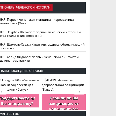
ПИОНЕРЫ ЧЕЧЕНСКОЙ ИСТОРИИ
ЧНЯ. Первая чеченская женщина - переводчица
умова Бата (Хава)
ЧНЯ. Заурбек Шерипов: первый чеченский историк и
ртва сталинских репрессий
ЧНЯ. Шамиль-Хаджи Каратаев: мудрец, объединивший
ание и мир
ЧНЯ. Халид Яндаров: первый чеченский лингвист и
здатель грамматики
НАШИ ПОСЛЕДНИЕ ОПРОСЫ
‹
›
Поддерживаете ли
Прошли ли Вы
Как Вы оцен
Вы инициативу?
вакцинацию от
деятельность
короновируса?
ЧР?
МЫ В СЕТЯХ: