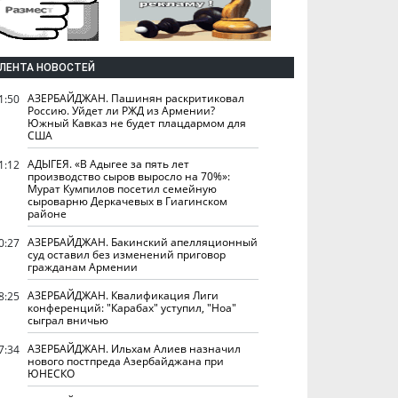
ЛЕНТА НОВОСТЕЙ
АЗЕРБАЙДЖАН. Пашинян раскритиковал
1:50
Россию. Уйдет ли РЖД из Армении?
Южный Кавказ не будет плацдармом для
США
АДЫГЕЯ. «В Адыгее за пять лет
1:12
производство сыров выросло на 70%»:
Мурат Кумпилов посетил семейную
сыроварню Деркачевых в Гиагинском
районе
АЗЕРБАЙДЖАН. Бакинский апелляционный
0:27
суд оставил без изменений приговор
гражданам Армении
АЗЕРБАЙДЖАН. Квалификация Лиги
8:25
конференций: "Карабах" уступил, "Ноа"
сыграл вничью
АЗЕРБАЙДЖАН. Ильхам Алиев назначил
7:34
нового постпреда Азербайджана при
ЮНЕСКО