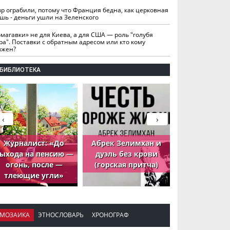
вр ограбили, потому что Франция бедна, как церковная
шь - деньги ушли на Зеленского
омагавки» не для Киева, а для США — роль "голубя
ра". Поставки с обратным адресом или кто кому
лжен?
БИБЛИОТЕКА
‹
›
Журналист: «До
Абрек Зелимхан и
Абрек Зели
ыхода на пенсию —
дуэль без крови
петух, ко
огонь, после —
(горская притча)
принёс де
тлеющие угли»
МОЗАИКА
ЭТНОСЛОВАРЬ
ХРОНОГРАФ