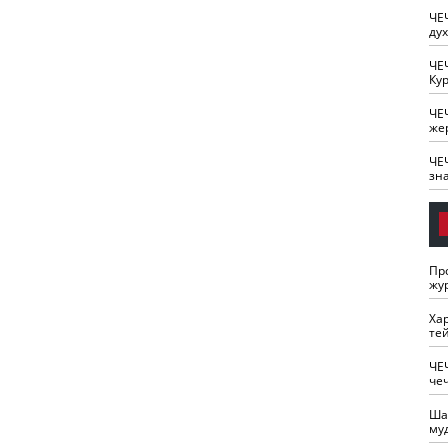
ЧЕ
ду
ЧЕ
Кур
ЧЕ
же
ЧЕ
зн
Пр
жу
Ха
те
ЧЕ
че
Ша
му