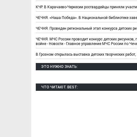
КЧР. В Карачаево-Черкесии росгвардейцы приняли участи
ЧЕЧНЯ. «Наша Победа». В Национальной библиотеке заве
ЧЕЧНЯ. Проведен региональный этап конкурса детских р
ЧЕЧНЯ. МЧС России проводит конкурс детских рисунков,
войне - Новости - Главное управление МЧС России по Чеч
В Грозном открылась выставка детских творческих работ
ЭТО НУЖНО ЗНАТЬ:
Х. Гапураев. Капкан
ЧЕЧНЯ. А. Ту
ЧТО ЧИТАЮТ. BEST:
для Зелимхана (Отр.
"Зелимх
из романа «1овда»)
(Отрыво