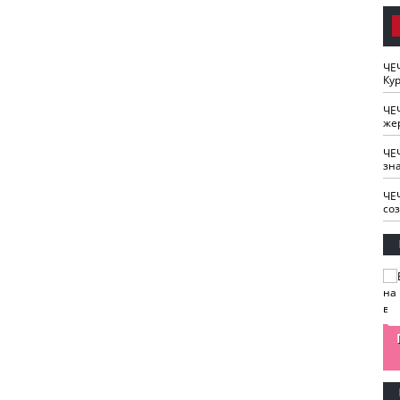
ЧЕ
Кур
ЧЕ
же
ЧЕ
зн
ЧЕ
со
изайн
Одобряете ли вы
Нужна ли "хартия
Ахмат"
антитабачный
ответственного
законопроект?
блогера"?