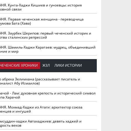
ЧНЯ. Кунта-Хаджи Кишиев и гуноевцы: история
ховной связи
ЧНЯ. Первая чеченская женщина - переводчица
умова Бата (Хава)
ЧНЯ. Заурбек Шерипов: первый чеченский историк и
ртва сталинских репрессий
ЧНЯ. Шамиль-Хаджи Каратаев: мудрец, объединивший
ание и мир
ЧЕЧЕНСКИЕ ХРОНИКИ
ЖЗЛ
ЛИКИ ИСТОРИИ
о абрека Зелимхана (рассказывает писатель и
рналист Абу Исмаилов)
рачой - Лам: духовная крепость и исторический символ
йпа Харачой
ЧНЯ. Мохмад-Хаджи из Атаги: архитектор союза
ченцев и ингушей
мсуддин-хаджи Автахаджиев: девять хаджей и
дрость веков