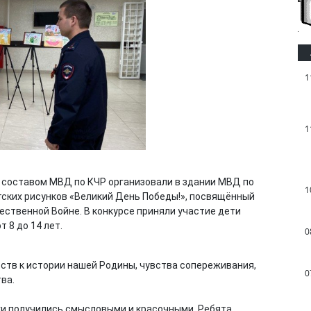
1
1
 составом МВД по КЧР организовали в здании МВД по
1
ских рисунков «Великий День Победы!», посвящённый
ественной Войне. В конкурсе приняли участие дети
 8 до 14 лет.
0
вств к истории нашей Родины, чувства сопереживания,
0
ва.
нки получились смысловыми и красочными. Ребята