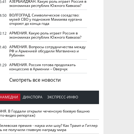
АЗЕРБАЙДЖАН. Какую роль играет Россия в
6:41
экономиках республик Южного Кавказа?
ВОЛГОГРАД. Символическое соседство:
4:50
музей СВО у подножия Мамаева кургана
откроют до конца года
АРМЕНИЯ. Какую роль играет Россия в
2:12
экономиках республик Южного Кавказа?
АРМЕНИЯ. Вопросы сотрудничества между
1:40
РФ и Арменией обсудили Матвиенко и
Рубинян
АРМЕНИЯ. Россия готова продолжать
1:29
концессию в Армении – Оверчук
Смотреть все новости
НАМЕДНИ
ДИАСПОРА
ЭКСПРЕСС-ИНФО
ЧНЯ. В Гордали открыли чеченскую боевую башню
ото-видео репортаж)
белевская премия - наука или шоу? Как Трамп и Гитлер
ть не получили главную награду мира