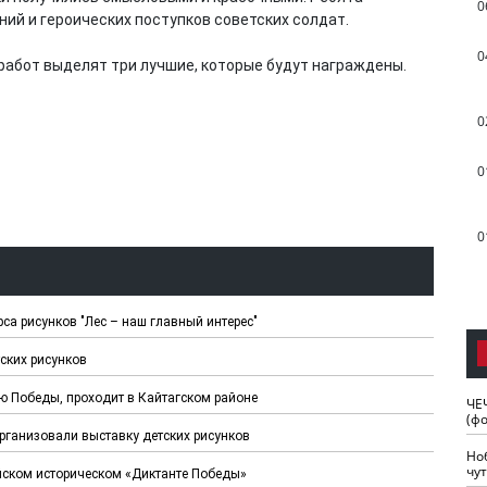
0
ний и героических поступков советских солдат.
0
работ выделят три лучшие, которые будут награждены.
0
0
0
са рисунков "Лес – наш главный интерес"
ских рисунков
ю Победы, проходит в Кайтагском районе
ЧЕ
(ф
рганизовали выставку детских рисунков
Но
чу
ском историческом «Диктанте Победы»