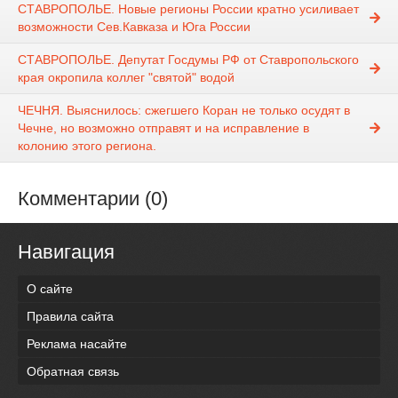
СТАВРОПОЛЬЕ. Новые регионы России кратно усиливает
возможности Сев.Кавказа и Юга России
СТАВРОПОЛЬЕ. Депутат Госдумы РФ от Ставропольского
края окропила коллег "святой" водой
ЧЕЧНЯ. Выяснилось: сжегшего Коран не только осудят в
Чечне, но возможно отправят и на исправление в
колонию этого региона.
Комментарии (0)
Навигация
О сайте
Правила сайта
Реклама насайте
Обратная связь