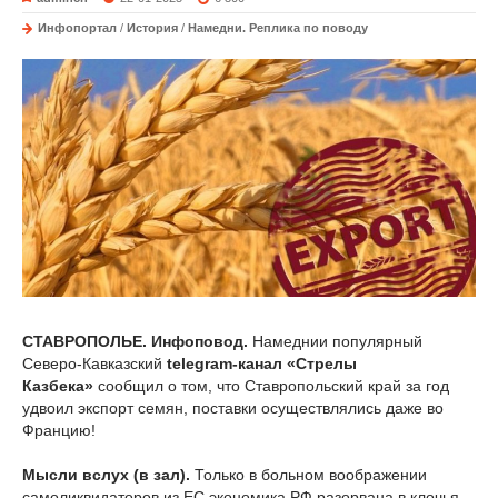
Инфопортал
/
История
/
Намедни. Реплика по поводу
СТАВРОПОЛЬЕ. Инфоповод.
Намеднии популярный
Северо-Кавказский
telegram-канал «Стрелы
Казбека»
сообщил о том, что Ставропольский край за год
удвоил экспорт семян, поставки осуществлялись даже во
Францию!
Мысли вслух (в зал).
Только в больном воображении
самоликвидаторов из ЕС экономика РФ разорвана в клочья.