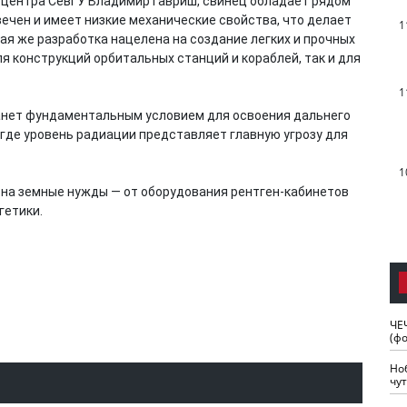
 центра СевГУ Владимир Гавриш, свинец обладает рядом
вечен и имеет низкие механические свойства, что делает
1
ая же разработка нацелена на создание легких и прочных
я конструкций орбитальных станций и кораблей, так и для
1
анет фундаментальным условием для освоения дальнего
 где уровень радиации представляет главную угрозу для
1
 на земные нужды — от оборудования рентген-кабинетов
гетики.
ЧЕ
(ф
Но
чу