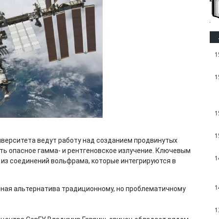
1
1
1
1
иверситета ведут работу над созданием продвинутых
ь опасное гамма- и рентгеновское излучение. Ключевым
1
из соединений вольфрама, которые интегрируются в
1
нная альтернатива традиционному, но проблематичному
1