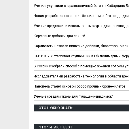
Ученые улучшили сверхпластичный бетон в Кабардино-Б
Новая разработка остановит беспилотники без вреда для
Ученые предложили использовать окурки для производс
Кормовые добавки для свиней
Кардиологи назвали пищевые добавки, благотворно вли
КБР. В КБГУ стартовал крупнейший в РФ полимерный фор
В России изобрели способ с помощью жженой соломы ул
Х. Гапураев. Капкан
ЧЕЧНЯ. А. Ту
Исследрвателями разработана технология в области тре
для Зелимхана (Отр.
"Зелимх
Нанопена станет основой особо прочных бронежилетов
из романа «1овда»)
(Отрыво
Ученые создали ткань для "плащей-невидимок"
ЭТО НУЖНО ЗНАТЬ:
ЧТО ЧИТАЮТ. BEST: