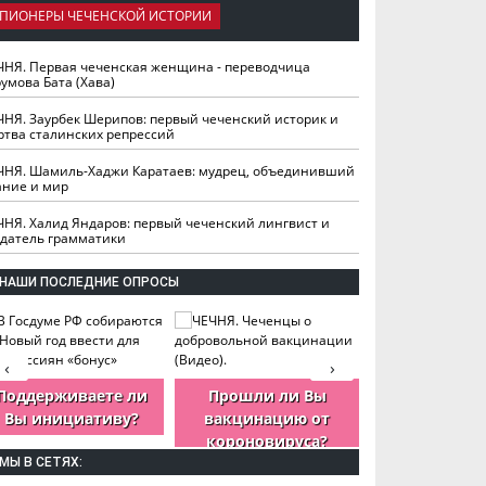
ПИОНЕРЫ ЧЕЧЕНСКОЙ ИСТОРИИ
ЧНЯ. Первая чеченская женщина - переводчица
умова Бата (Хава)
ЧНЯ. Заурбек Шерипов: первый чеченский историк и
ртва сталинских репрессий
ЧНЯ. Шамиль-Хаджи Каратаев: мудрец, объединивший
ание и мир
ЧНЯ. Халид Яндаров: первый чеченский лингвист и
здатель грамматики
НАШИ ПОСЛЕДНИЕ ОПРОСЫ
‹
›
Поддерживаете ли
Прошли ли Вы
Как Вы оцен
Вы инициативу?
вакцинацию от
деятельность
короновируса?
ЧР?
МЫ В СЕТЯХ: