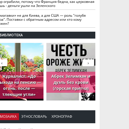
вр ограбили, потому что Франция бедна, как церковная
шь - деньги ушли на Зеленского
омагавки» не для Киева, а для США — роль "голубя
ра". Поставки с обратным адресом или кто кому
лжен?
БИБЛИОТЕКА
‹
›
Журналист: «До
Абрек Зелимхан и
Абрек Зели
ыхода на пенсию —
дуэль без крови
петух, ко
огонь, после —
(горская притча)
принёс де
тлеющие угли»
МОЗАИКА
ЭТНОСЛОВАРЬ
ХРОНОГРАФ