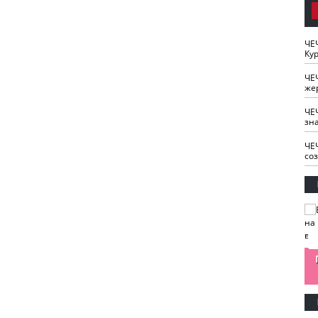
ЧЕ
Кур
ЧЕ
же
ЧЕ
зн
ЧЕ
со
изайн
Одобряете ли вы
Нужна ли "хартия
Ахмат"
антитабачный
ответственного
законопроект?
блогера"?