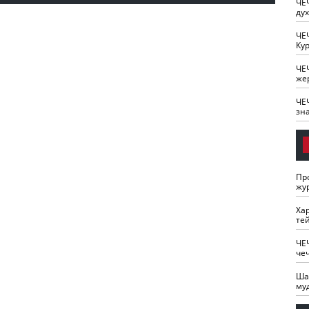
ЧЕ
ду
ЧЕ
Кур
ЧЕ
же
ЧЕ
зн
Пр
жу
Ха
те
ЧЕ
че
Ша
му