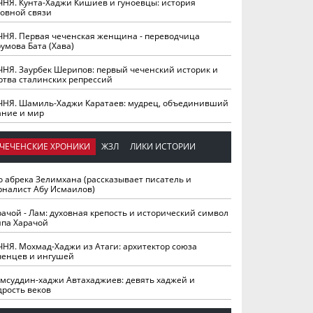
ЧНЯ. Кунта-Хаджи Кишиев и гуноевцы: история
ховной связи
ЧНЯ. Первая чеченская женщина - переводчица
умова Бата (Хава)
ЧНЯ. Заурбек Шерипов: первый чеченский историк и
ртва сталинских репрессий
ЧНЯ. Шамиль-Хаджи Каратаев: мудрец, объединивший
ание и мир
ЧЕЧЕНСКИЕ ХРОНИКИ
ЖЗЛ
ЛИКИ ИСТОРИИ
о абрека Зелимхана (рассказывает писатель и
рналист Абу Исмаилов)
рачой - Лам: духовная крепость и исторический символ
йпа Харачой
ЧНЯ. Мохмад-Хаджи из Атаги: архитектор союза
ченцев и ингушей
мсуддин-хаджи Автахаджиев: девять хаджей и
дрость веков