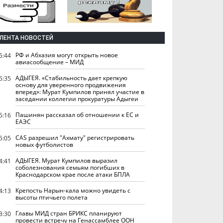
ЛЕНТА НОВОСТЕЙ
РФ и Абхазия могут открыть новое
5:44
авиасообщение – МИД
АДЫГЕЯ. «Стабильность дает крепкую
5:35
основу для уверенного продвижения
вперед»: Мурат Кумпилов принял участие в
заседании коллегии прокуратуры Адыгеи
Пашинян рассказал об отношении к ЕС и
5:16
ЕАЭС
CAS разрешил "Ахмату" регистрировать
5:05
новых футболистов
АДЫГЕЯ. Мурат Кумпилов выразил
4:41
соболезнования семьям погибших в
Краснодарском крае после атаки БПЛА
Крепость Нарын-кала можно увидеть с
4:13
высоты птичьего полета
Главы МИД стран БРИКС планируют
3:30
провести встречу на Генассамблее ООН