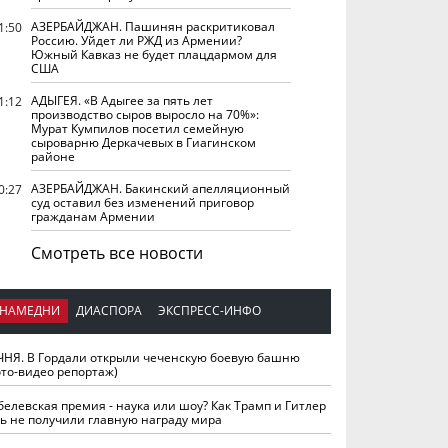
АЗЕРБАЙДЖАН. Пашинян раскритиковал
1:50
Россию. Уйдет ли РЖД из Армении?
Южный Кавказ не будет плацдармом для
США
АДЫГЕЯ. «В Адыгее за пять лет
1:12
производство сыров выросло на 70%»:
Мурат Кумпилов посетил семейную
сыроварню Деркачевых в Гиагинском
районе
АЗЕРБАЙДЖАН. Бакинский апелляционный
0:27
суд оставил без изменений приговор
гражданам Армении
Смотреть все новости
НАМЕДНИ
ДИАСПОРА
ЭКСПРЕСС-ИНФО
ЧНЯ. В Гордали открыли чеченскую боевую башню
ото-видео репортаж)
белевская премия - наука или шоу? Как Трамп и Гитлер
ть не получили главную награду мира