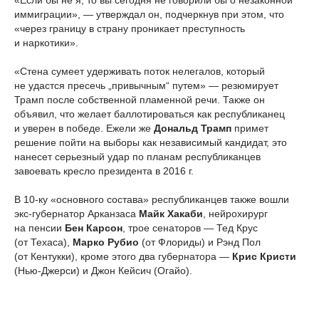
«Если бы не я, то вы сегодня не говорили бы о незаконной
иммиграции», — утверждал он, подчеркнув при этом, что
«через границу в страну проникает преступность
и наркотики».
«Стена сумеет удерживать поток нелегалов, который
не удастся пресечь „привычным“ путем» — резюмирует
Трамп после собственной пламенной речи. Также он
объявил, что желает баллотироваться как республиканец
и уверен в победе. Ежели же
Дональд Трамп
примет
решение пойти на выборы как независимый кандидат, это
нанесет серьезный удар по планам республиканцев
завоевать кресло президента в 2016 г.
В 10-ку «основного состава» республиканцев также вошли
экс-губернатор Арканзаса
Майк Хакаби
, нейрохирург
на пенсии
Бен Карсон
, трое сенаторов — Тед Крус
(от Техаса),
Марко Рубио
(от Флориды) и Рэнд Пол
(от Кентукки), кроме этого два губернатора —
Крис Кристи
(Нью-Джерси) и Джон Кейсич (Огайо).