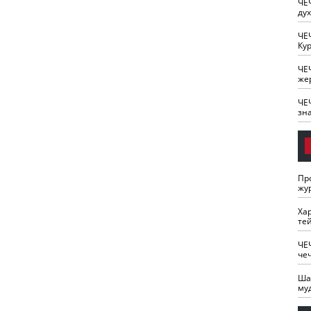
ЧЕ
ду
ЧЕ
Кур
ЧЕ
же
ЧЕ
зн
Пр
жу
Ха
те
ЧЕ
че
Ша
му