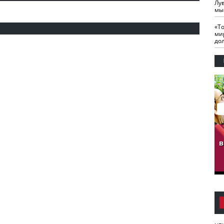
Лу
мы
«Т
ми
до
гузов.
ЧЕЧНЯ. Обарг Варин
ЧЕЧНЯ. Хьаьжин
ан"
илли
мурд - обарг Вара
в
к)