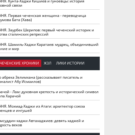
ЧНЯ. Кунта-Хаджи Кишиев и гуноевцы: история
ховной связи
ЧНЯ. Первая чеченская женщина - переводчица
умова Бата (Хава)
ЧНЯ. Заурбек Шерипов: первый чеченский историк и
ртва сталинских репрессий
ЧНЯ. Шамиль-Хаджи Каратаев: мудрец, объединивший
ание и мир
ЧЕЧЕНСКИЕ ХРОНИКИ
ЖЗЛ
ЛИКИ ИСТОРИИ
о абрека Зелимхана (рассказывает писатель и
рналист Абу Исмаилов)
рачой - Лам: духовная крепость и исторический символ
йпа Харачой
ЧНЯ. Мохмад-Хаджи из Атаги: архитектор союза
ченцев и ингушей
мсуддин-хаджи Автахаджиев: девять хаджей и
дрость веков