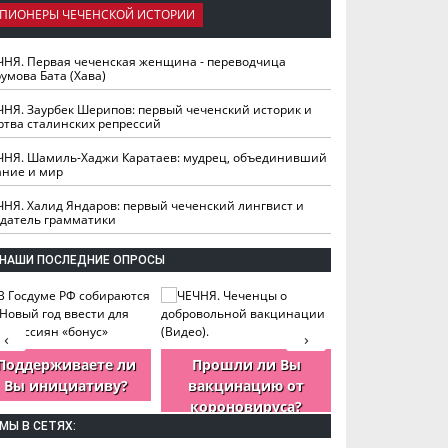
ПИОНЕРЫ ЧЕЧЕНСКОЙ ИСТОРИИ
ЧНЯ. Первая чеченская женщина - переводчица
умова Бата (Хава)
ЧНЯ. Заурбек Шерипов: первый чеченский историк и
ртва сталинских репрессий
ЧНЯ. Шамиль-Хаджи Каратаев: мудрец, объединивший
ание и мир
ЧНЯ. Халид Яндаров: первый чеченский лингвист и
здатель грамматики
НАШИ ПОСЛЕДНИЕ ОПРОСЫ
‹
›
Поддерживаете ли
Прошли ли Вы
Как Вы оцен
Вы инициативу?
вакцинацию от
деятельность
короновируса?
ЧР?
МЫ В СЕТЯХ: