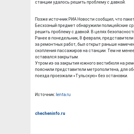
станции удалось решить проблему с давкой.
Позже источник РИА Новости сообщил, что паке
Бесхозный предмет обнаружили полицейские сра
решить проблему с давкой. В целях безопаснос
Ранее в понедельник, 8 февраля, представители
за ремонтных работ, был открыт раньше намече
скопления пассажиров на станции. Тем не мен
оставался закрытым.
Утром из-за закрытия южного вестибюля на рем
пояснили представители метрополитена, для об
поезда проезжали «Тульскую» без остановки.
Источник:
lenta.ru
checheninfo.ru