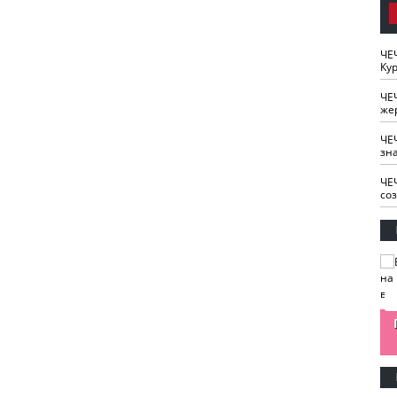
ЧЕ
Кур
ЧЕ
же
ЧЕ
зн
ЧЕ
со
изайн
Одобряете ли вы
Нужна ли "хартия
Ахмат"
антитабачный
ответственного
законопроект?
блогера"?