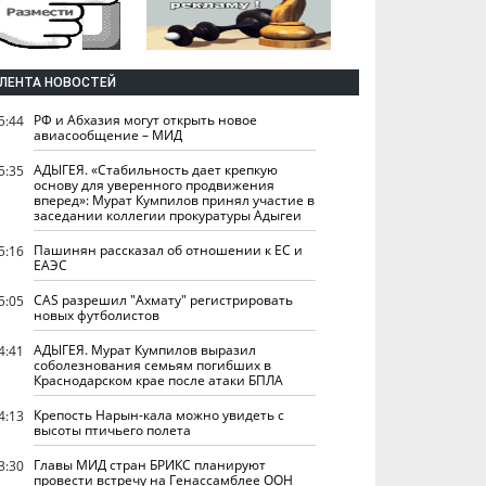
ЛЕНТА НОВОСТЕЙ
РФ и Абхазия могут открыть новое
5:44
авиасообщение – МИД
АДЫГЕЯ. «Стабильность дает крепкую
5:35
основу для уверенного продвижения
вперед»: Мурат Кумпилов принял участие в
заседании коллегии прокуратуры Адыгеи
Пашинян рассказал об отношении к ЕС и
5:16
ЕАЭС
CAS разрешил "Ахмату" регистрировать
5:05
новых футболистов
АДЫГЕЯ. Мурат Кумпилов выразил
4:41
соболезнования семьям погибших в
Краснодарском крае после атаки БПЛА
Крепость Нарын-кала можно увидеть с
4:13
высоты птичьего полета
Главы МИД стран БРИКС планируют
3:30
провести встречу на Генассамблее ООН