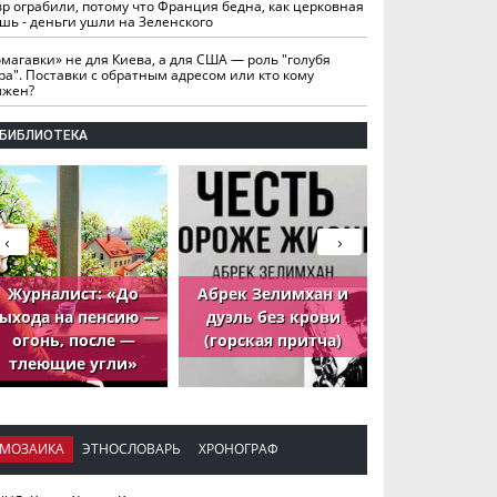
вр ограбили, потому что Франция бедна, как церковная
шь - деньги ушли на Зеленского
омагавки» не для Киева, а для США — роль "голубя
ра". Поставки с обратным адресом или кто кому
лжен?
БИБЛИОТЕКА
‹
›
Журналист: «До
Абрек Зелимхан и
Абрек Зели
ыхода на пенсию —
дуэль без крови
петух, ко
огонь, после —
(горская притча)
принёс де
тлеющие угли»
МОЗАИКА
ЭТНОСЛОВАРЬ
ХРОНОГРАФ