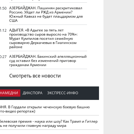
АЗЕРБАЙДЖАН. Пашинян раскритиковал
1:50
Россию. Уйдет ли РЖД из Армении?
Южный Кавказ не будет плацдармом для
США
АДЫГЕЯ. «В Адыгее за пять лет
1:12
производство сыров выросло на 70%»:
Мурат Кумпилов посетил семейную
сыроварню Деркачевых в Гиагинском
районе
АЗЕРБАЙДЖАН. Бакинский апелляционный
0:27
суд оставил без изменений приговор
гражданам Армении
Смотреть все новости
НАМЕДНИ
ДИАСПОРА
ЭКСПРЕСС-ИНФО
ЧНЯ. В Гордали открыли чеченскую боевую башню
ото-видео репортаж)
белевская премия - наука или шоу? Как Трамп и Гитлер
ть не получили главную награду мира