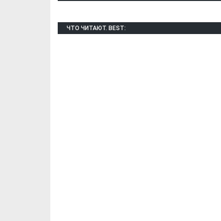
ЧТО ЧИТАЮТ. BEST:
Х. Гапураев. Капкан
ЧЕЧНЯ. А. Ту
для Зелимхана (Отр.
"Зелимх
из романа «1овда»)
(Отрыво