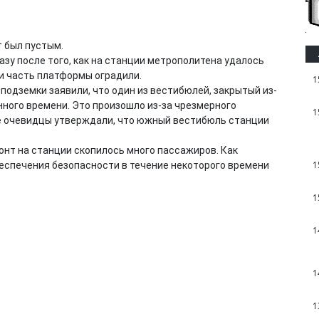
т был пустым.
зу после того, как на станции метрополитена удалось
ти часть платформы оградили.
1
 подземки заявили, что один из вестибюлей, закрытый из-
нного времени. Это произошло из-за чрезмерного
1
ее очевидцы утверждали, что южный вестибюль станции
онт на станции скопилось много пассажиров. Как
1
еспечения безопасности в течение некоторого времени
1
1
1
1