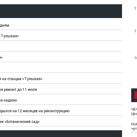
1
удням
1
«Тульская»
й»
1
 на станции «Тульская»
на ремонт до 11 июля
на неделю
ЧЕ
крылся на 12 месяцев на реконструкцию
(ф
ии «Ботанический сад»
Но
чу