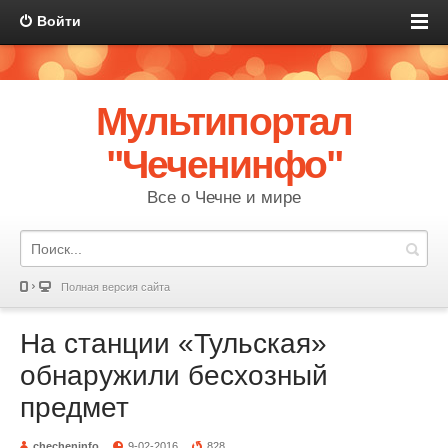
Войти
Мультипортал
"Чеченинфо"
Все о Чечне и мире
Полная версия сайта
На станции «Тульская»
обнаружили бесхозный
предмет
checheninfo
9-02-2016
828