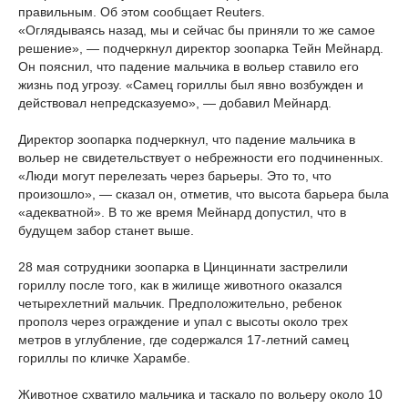
правильным. Об этом сообщает Reuters.
«Оглядываясь назад, мы и сейчас бы приняли то же самое
решение», — подчеркнул директор зоопарка Тейн Мейнард.
Он пояснил, что падение мальчика в вольер ставило его
жизнь под угрозу. «Самец гориллы был явно возбужден и
действовал непредсказуемо», — добавил Мейнард.
Директор зоопарка подчеркнул, что падение мальчика в
вольер не свидетельствует о небрежности его подчиненных.
«Люди могут перелезать через барьеры. Это то, что
произошло», — сказал он, отметив, что высота барьера была
«адекватной». В то же время Мейнард допустил, что в
будущем забор станет выше.
28 мая сотрудники зоопарка в Цинциннати застрелили
гориллу после того, как в жилище животного оказался
четырехлетний мальчик. Предположительно, ребенок
прополз через ограждение и упал с высоты около трех
метров в углубление, где содержался 17-летний самец
гориллы по кличке Харамбе.
Животное схватило мальчика и таскало по вольеру около 10