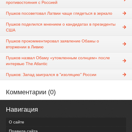
противостояния с Россией
Пушков посоветовал Латвии чаще глядеться в зеркало
Пушков поделился мнением о кандидатах в президенты
США
Пушков прокомментировал заявление Обамы о
вторжении в Ливию
Пушков назвал Обаму «утомленным солнцем» после
интервью The Atlantic
Пушков: Запад заигрался в "изоляцию" России
Комментарии (0)
Навигация
О сайте
Правила сайта