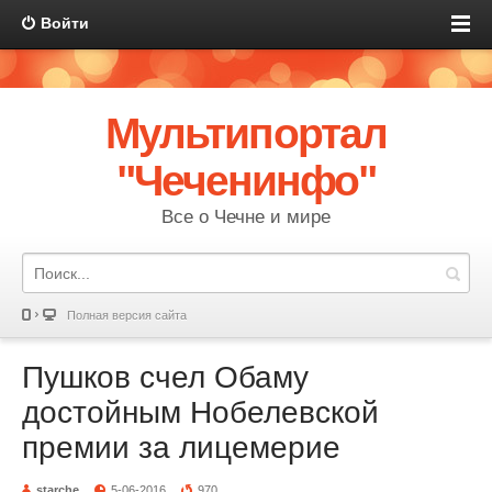
Войти
Мультипортал
"Чеченинфо"
Все о Чечне и мире
Полная версия сайта
Пушков счел Обаму
достойным Нобелевской
премии за лицемерие
starche
5-06-2016
970