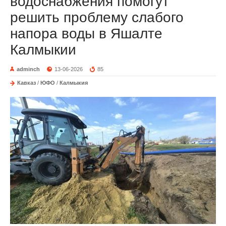
водоснабжения помогут
решить проблему слабого
напора воды в Яшалте
Калмыкии
adminch
13-06-2026
85
Кавказ
/
ЮФО
/
Калмыкия