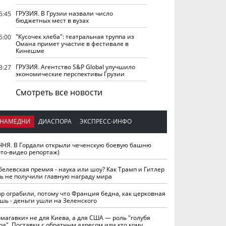
ГРУЗИЯ. В Грузии назвали число
5:45
бюджетных мест в вузах
"Кусочек хлеба": театральная труппа из
5:00
Омана примет участие в фестивале в
Кинешме
ГРУЗИЯ. Агентство S&P Global улучшило
3:27
экономические перспективы Грузии
Смотреть все новости
НАМЕДНИ
ДИАСПОРА
ЭКСПРЕСС-ИНФО
ЧНЯ. В Гордали открыли чеченскую боевую башню
ото-видео репортаж)
белевская премия - наука или шоу? Как Трамп и Гитлер
ть не получили главную награду мира
вр ограбили, потому что Франция бедна, как церковная
шь - деньги ушли на Зеленского
омагавки» не для Киева, а для США — роль "голубя
ра". Поставки с обратным адресом или кто кому