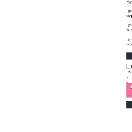
Кур
ЧЕ
же
ЧЕ
зн
ЧЕ
со
изайн
Одобряете ли вы
Нужна ли "хартия
Ахмат"
антитабачный
ответственного
законопроект?
блогера"?