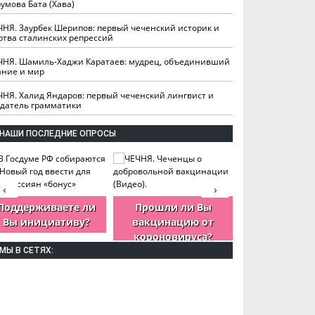
умова Бата (Хава)
ЧНЯ. Заурбек Шерипов: первый чеченский историк и
ртва сталинских репрессий
ЧНЯ. Шамиль-Хаджи Каратаев: мудрец, объединивший
ание и мир
ЧНЯ. Халид Яндаров: первый чеченский лингвист и
здатель грамматики
НАШИ ПОСЛЕДНИЕ ОПРОСЫ
‹
›
Поддерживаете ли
Прошли ли Вы
Как Вы оцен
Вы инициативу?
вакцинацию от
деятельность
короновируса?
ЧР?
МЫ В СЕТЯХ: