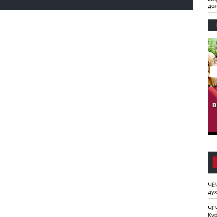
до
гузов.
ЧЕЧНЯ. Обарг Варин
ЧЕЧНЯ. Хьаьжин
ан"
илли
мурд - обарг Вара
в
к)
ЧЕ
ду
ЧЕ
Кур