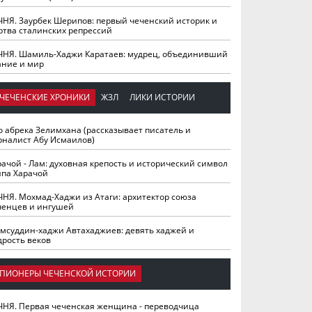
ЧНЯ. Заурбек Шерипов: первый чеченский историк и
ртва сталинских репрессий
ЧНЯ. Шамиль-Хаджи Каратаев: мудрец, объединивший
ание и мир
ЧЕЧЕНСКИЕ ХРОНИКИ
ЖЗЛ
ЛИКИ ИСТОРИИ
о абрека Зелимхана (рассказывает писатель и
рналист Абу Исмаилов)
рачой - Лам: духовная крепость и исторический символ
йпа Харачой
ЧНЯ. Мохмад-Хаджи из Атаги: архитектор союза
ченцев и ингушей
мсуддин-хаджи Автахаджиев: девять хаджей и
дрость веков
ПИОНЕРЫ ЧЕЧЕНСКОЙ ИСТОРИИ
ЧНЯ. Первая чеченская женщина - переводчица