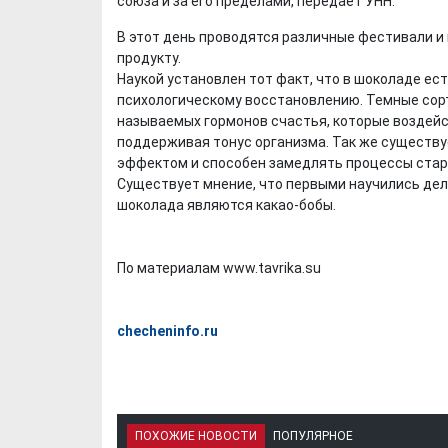
союза и за его пределами, передает УНН.
В этот день проводятся различные фестивали 
продукту.
Наукой установлен тот факт, что в шоколаде ес
психологическому восстановлению. Темные сор
называемых гормонов счастья, которые воздейс
поддерживая тонус организма. Так же существу
эффектом и способен замедлять процессы стар
Существует мнение, что первыми научились де
шоколада являются какао-бобы.
По материалам www.tavrika.su
checheninfo.ru
ПОХОЖИЕ НОВОСТИ
ПОПУЛЯРНОЕ