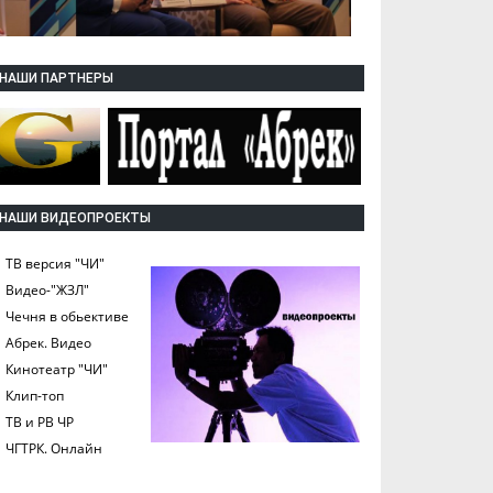
НАШИ ПАРТНЕРЫ
НАШИ ВИДЕОПРОЕКТЫ
ТВ версия "ЧИ"
Видео-"ЖЗЛ"
Чечня в обьективе
Абрек. Видео
Кинотеатр "ЧИ"
Клип-топ
ТВ и РВ ЧР
ЧГТРК. Онлайн