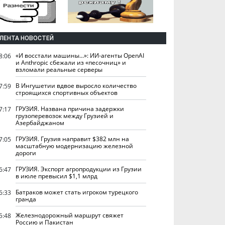
ЛЕНТА НОВОСТЕЙ
«И восстали машины...»: ИИ-агенты OpenAI
8:06
и Anthropic сбежали из «песочниц» и
взломали реальные серверы
В Ингушетии вдвое выросло количество
7:59
строящихся спортивных объектов
ГРУЗИЯ. Названа причина задержки
7:17
грузоперевозок между Грузией и
Азербайджаном
ГРУЗИЯ. Грузия направит $382 млн на
7:05
масштабную модернизацию железной
дороги
ГРУЗИЯ. Экспорт агропродукции из Грузии
6:47
в июле превысил $1,1 млрд
Батраков может стать игроком турецкого
6:33
гранда
Железнодорожный маршрут свяжет
5:48
Россию и Пакистан