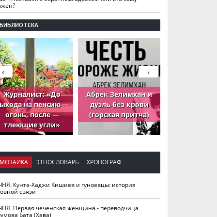
лжен?
БИБЛИОТЕКА
‹
›
Журналист: «До
Абрек Зелимхан и
Абрек Зели
ыхода на пенсию —
дуэль без крови
петух, ко
огонь, после —
(горская притча)
принёс де
тлеющие угли»
МОЗАИКА
ЭТНОСЛОВАРЬ
ХРОНОГРАФ
ЧНЯ. Кунта-Хаджи Кишиев и гуноевцы: история
ховной связи
ЧНЯ. Первая чеченская женщина - переводчица
умова Бата (Хава)