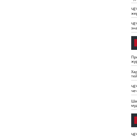
ЧЕ
же
ЧЕ
зн
Пр
жу
Ха
те
ЧЕ
че
Ша
му
ЧЕ