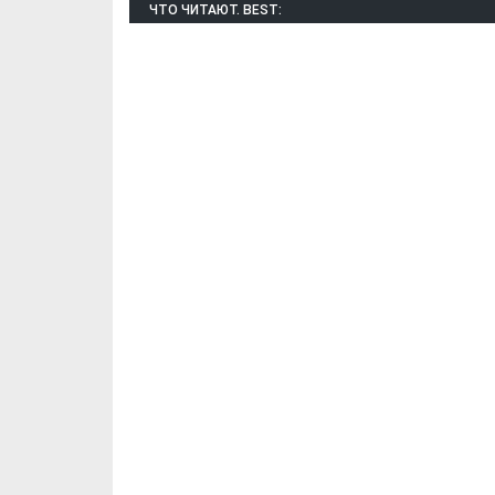
ЧТО ЧИТАЮТ. BEST:
Х. Гапураев. Капкан
ЧЕЧНЯ. А. Ту
для Зелимхана (Отр.
"Зелимх
из романа «1овда»)
(Отрыво