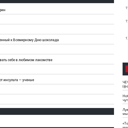
1
ерин
1
1
ченный к Всемирному Дню шоколада
ывать себе в любимом лакомстве
от инсульта — ученые
ЧЕ
(ф
Но
чу
Лу
мы
«Т
ми