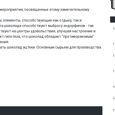
и мероприятия, посвященные этому замечательному
ть элементы, способствующие как отдыху, так и
та шоколада способствуют выбросу эндорфинов - так
1
твуют на центры удовольствия, улучшая настроение и
ет гипотеза, что шоколад обладает "противораковым"
ения.
1
лать шоколад ацтеки. Основным сырьем для производства
1
1
1
1
1