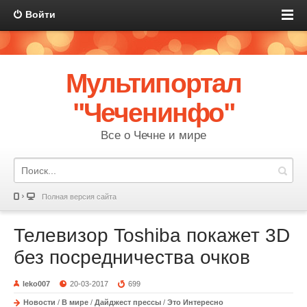
Войти
Мультипортал
"Чеченинфо"
Все о Чечне и мире
Полная версия сайта
Телевизор Toshiba покажет 3D
без посредничества очков
leko007
20-03-2017
699
Новости
/
В мире
/
Дайджест прессы
/
Это Интересно