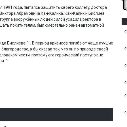
 1991 года, пытаясь защитить своего коллегу, доктора
 Виктора Абрамовича Кан-Калика. Кан-Калик и Бислиев
 группа вооружённых людей силой усадила ректора в
шать похитителям, был смертельно ранен автоматной
0
ида Бислиева: "… В период кризисов погибают чаще лучшие
0
лагородство, я бы сказал так, что он по природе своей
ловеком чести, поэтому его героический поступок не
ши…"
0
0
0
0