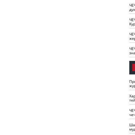
ЧЕ
ду
ЧЕ
Кур
ЧЕ
же
ЧЕ
зн
Пр
жу
Ха
те
ЧЕ
че
Ша
му