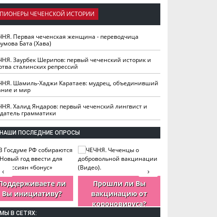
ПИОНЕРЫ ЧЕЧЕНСКОЙ ИСТОРИИ
ЧНЯ. Первая чеченская женщина - переводчица
умова Бата (Хава)
ЧНЯ. Заурбек Шерипов: первый чеченский историк и
ртва сталинских репрессий
ЧНЯ. Шамиль-Хаджи Каратаев: мудрец, объединивший
ание и мир
ЧНЯ. Халид Яндаров: первый чеченский лингвист и
здатель грамматики
НАШИ ПОСЛЕДНИЕ ОПРОСЫ
‹
›
Поддерживаете ли
Прошли ли Вы
Как Вы оцен
Вы инициативу?
вакцинацию от
деятельность
короновируса?
ЧР?
МЫ В СЕТЯХ: