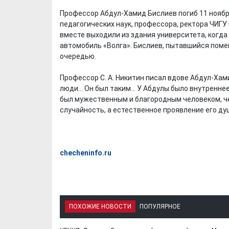
Профессор Абдул-Хамид Бислиев погиб 11 ноября
педагогических наук, профессора, ректора ЧИГУ
вместе выходили из здания университета, когда
автомобиль «Волга». Бислиев, пытавшийся поме
очередью.
Профессор С. А. Никитин писал вдове Абдул-Хам
люди… Он был таким… У Абдулы было внутреннее б
был мужественным и благородным человеком, че
случайность, а естественное проявление его ду
checheninfo.ru
ПОХОЖИЕ НОВОСТИ
ПОПУЛЯРНОЕ