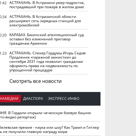
АСТРАХАНЬ. В Астрахани умер подросток,
1:42
пострадавший при пожаре в жилом доме
АСТРАХАНЬ. В Астраханской области
0:34
расширяют сеть зарядных станций для
электромобилей
КАРАБАХ. Бакинский апелляционный суд
0:20
оставил без изменений приговор
гражданам Армении
АСТРАХАНЬ. Спикер Гордумы Игорь Седов:
1:23
Продление «гаражной амнистии» до
сентября 2031 года позволит гражданам
оформить права на недвижимость по
упрощенной процедуре
Смотреть все новости
НАМЕДНИ
ДИАСПОРА
ЭКСПРЕСС-ИНФО
ЧНЯ. В Гордали открыли чеченскую боевую башню
ото-видео репортаж)
белевская премия - наука или шоу? Как Трамп и Гитлер
ть не получили главную награду мира