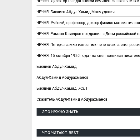
ЧЕЧНЯ. Директор Гельдаганской семилетней школы Махм
ЧЕЧНЯ. Бислиев Абдул-Хамид Махмудович
ЧЕЧНЯ. Учёный, профессор, доктор физико-математичес
ЧЕЧНЯ. Рамзан Кадыров поздравил с Днем российской н
ЧЕЧНЯ. Пятерка самых известных чеченских светил росси
ЧЕЧНЯ. 15 октября 1920 года - на свет появился писате
Бислиев Абдул-Хамид
Абдул-Хамид Абдурахманов
Бислиев Абдул-Хамид. ЖЗЛ
Сказитель Абдул-Хамид Абдурахманов
ЭТО НУЖНО ЗНАТЬ:
ЧТО ЧИТАЮТ. BEST: