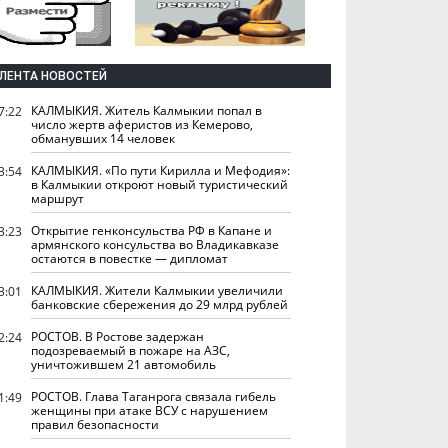
ЛЕНТА НОВОСТЕЙ
КАЛМЫКИЯ. Житель Калмыкии попал в
7:22
число жертв аферистов из Кемерово,
обманувших 14 человек
КАЛМЫКИЯ. «По пути Кирилла и Мефодия»:
3:54
в Калмыкии откроют новый туристический
маршрут
Открытие генконсульства РФ в Капане и
3:23
армянского консульства во Владикавказе
остаются в повестке — дипломат
КАЛМЫКИЯ. Жители Калмыкии увеличили
3:01
банковские сбережения до 29 млрд рублей
РОСТОВ. В Ростове задержан
2:24
подозреваемый в пожаре на АЗС,
уничтожившем 21 автомобиль
РОСТОВ. Глава Таганрога связала гибель
1:49
женщины при атаке ВСУ с нарушением
правил безопасности