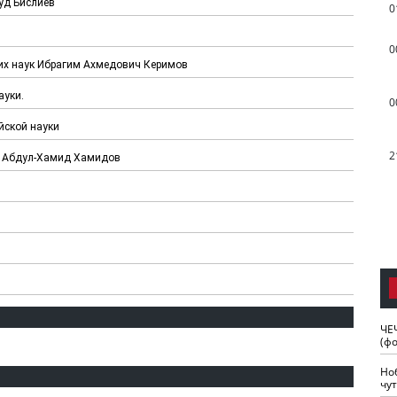
уд Бислиев
0
0
ких наук Ибрагим Ахмедович Керимов
ауки.
0
йской науки
2
ль Абдул-Хамид Хамидов
ЧЕ
(ф
Но
чу