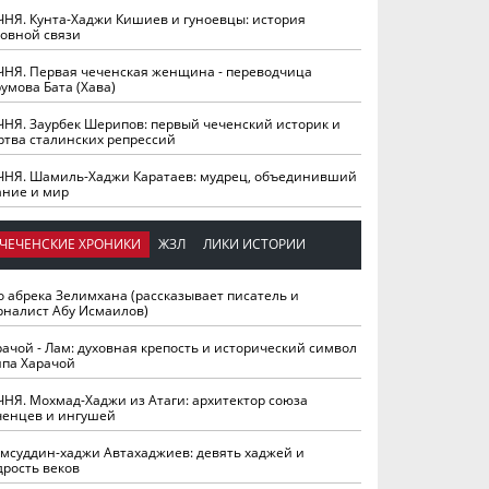
ЧНЯ. Кунта-Хаджи Кишиев и гуноевцы: история
ховной связи
ЧНЯ. Первая чеченская женщина - переводчица
умова Бата (Хава)
ЧНЯ. Заурбек Шерипов: первый чеченский историк и
ртва сталинских репрессий
ЧНЯ. Шамиль-Хаджи Каратаев: мудрец, объединивший
ание и мир
ЧЕЧЕНСКИЕ ХРОНИКИ
ЖЗЛ
ЛИКИ ИСТОРИИ
о абрека Зелимхана (рассказывает писатель и
рналист Абу Исмаилов)
рачой - Лам: духовная крепость и исторический символ
йпа Харачой
ЧНЯ. Мохмад-Хаджи из Атаги: архитектор союза
ченцев и ингушей
мсуддин-хаджи Автахаджиев: девять хаджей и
дрость веков