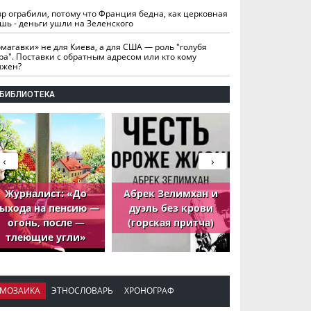
вр ограбили, потому что Франция бедна, как церковная
шь - деньги ушли на Зеленского
омагавки» не для Киева, а для США — роль "голубя
ра". Поставки с обратным адресом или кто кому
лжен?
БИБЛИОТЕКА
‹
›
Журналист: «До
Абрек Зелимхан и
Абрек Зели
ыхода на пенсию —
дуэль без крови
петух, ко
огонь, после —
(горская притча)
принёс де
тлеющие угли»
МОЗАИКА
ЭТНОСЛОВАРЬ
ХРОНОГРАФ