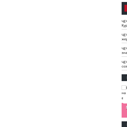
ЧЕ
Кур
ЧЕ
же
ЧЕ
зн
ЧЕ
со
изайн
Одобряете ли вы
Нужна ли "хартия
Ахмат"
антитабачный
ответственного
законопроект?
блогера"?