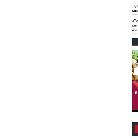
Лу
мы
«Т
ми
до
гузов.
ЧЕЧНЯ. Обарг Варин
ЧЕЧНЯ. Хьаьжин
ан"
илли
мурд - обарг Вара
в
к)