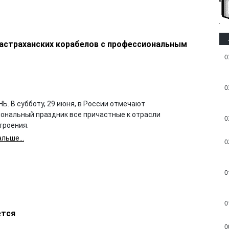
астраханских корабелов с профессиональным
0
0
. В субботу, 29 июня, в России отмечают
ональный праздник все причастные к отрасли
0
троения.
льше...
0
0
0
ется
0