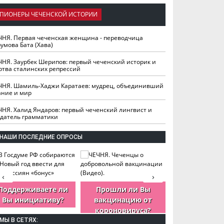
ПИОНЕРЫ ЧЕЧЕНСКОЙ ИСТОРИИ
ЧНЯ. Первая чеченская женщина - переводчица
умова Бата (Хава)
ЧНЯ. Заурбек Шерипов: первый чеченский историк и
ртва сталинских репрессий
ЧНЯ. Шамиль-Хаджи Каратаев: мудрец, объединивший
ание и мир
ЧНЯ. Халид Яндаров: первый чеченский лингвист и
здатель грамматики
НАШИ ПОСЛЕДНИЕ ОПРОСЫ
‹
›
Поддерживаете ли
Прошли ли Вы
Как Вы оцен
Вы инициативу?
вакцинацию от
деятельность
короновируса?
ЧР?
МЫ В СЕТЯХ: