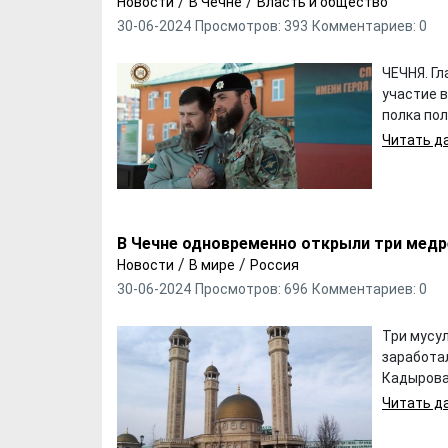
/
/
Новости
В Чечне
Власть и общество
30-06-2024
Просмотров: 393
Комментариев: 0
ЧЕЧНЯ. Г
участие 
полка пол
Читать да
В Чечне одновременно открыли три медр
/
/
Новости
В мире
Россия
30-06-2024
Просмотров: 696
Комментариев: 0
Три мусу
заработа
Кадырова .
Читать да