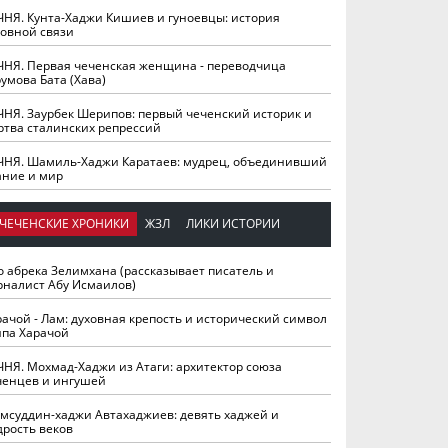
ЧНЯ. Кунта-Хаджи Кишиев и гуноевцы: история
ховной связи
ЧНЯ. Первая чеченская женщина - переводчица
умова Бата (Хава)
ЧНЯ. Заурбек Шерипов: первый чеченский историк и
ртва сталинских репрессий
ЧНЯ. Шамиль-Хаджи Каратаев: мудрец, объединивший
ание и мир
ЧЕЧЕНСКИЕ ХРОНИКИ
ЖЗЛ
ЛИКИ ИСТОРИИ
о абрека Зелимхана (рассказывает писатель и
рналист Абу Исмаилов)
рачой - Лам: духовная крепость и исторический символ
йпа Харачой
ЧНЯ. Мохмад-Хаджи из Атаги: архитектор союза
ченцев и ингушей
мсуддин-хаджи Автахаджиев: девять хаджей и
дрость веков