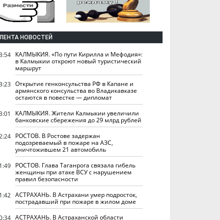
ЛЕНТА НОВОСТЕЙ
КАЛМЫКИЯ. «По пути Кирилла и Мефодия»:
3:54
в Калмыкии откроют новый туристический
маршрут
Открытие генконсульства РФ в Капане и
3:23
армянского консульства во Владикавказе
остаются в повестке — дипломат
КАЛМЫКИЯ. Жители Калмыкии увеличили
3:01
банковские сбережения до 29 млрд рублей
РОСТОВ. В Ростове задержан
2:24
подозреваемый в пожаре на АЗС,
уничтожившем 21 автомобиль
РОСТОВ. Глава Таганрога связала гибель
1:49
женщины при атаке ВСУ с нарушением
правил безопасности
АСТРАХАНЬ. В Астрахани умер подросток,
1:42
пострадавший при пожаре в жилом доме
АСТРАХАНЬ. В Астраханской области
0:34