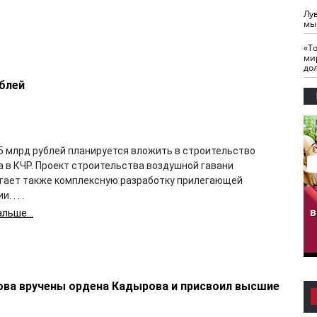
Лу
мы
«Т
ми
до
ублей
,5 млрд рублей планируется вложить в строительство
 в КЧР. Проект строительства воздушной гавани
гает также комплексную разработку прилегающей
 . . .
гузов.
ЧЕЧНЯ. Обарг Варин
ЧЕЧНЯ. Хьаьжин
ан"
илли
мурд - обарг Вара
в
льше...
к)
рова вручены ордена Кадырова и присвоил высшие