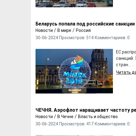
Беларусь попала под российские санкции
/
/
Новости
В мире
Россия
30-06-2024
Просмотров: 514
Комментариев: 0
ЕС распр
санкций. 
стран. . . .
Читать да
ЧЕЧНЯ. Аэрофлот наращивает частоту ре
Хотели бы Вы
Выбираем д
/
/
Новости
В Чечне
Власть и общество
переехать в другой
формы ФК "
30-06-2024
Просмотров: 417
Комментариев: 0
регион РФ?