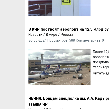
В КЧР построят аэропорт на 12,5 млрд р
/
/
Новости
В мире
Россия
30-06-2024
Просмотров: 588
Комментариев: 0
Более 12
аэропорта
предпола
территории.
Х. Гапураев. Капкан
ЧЕЧНЯ. А. Ту
для Зелимхана (Отр.
"Зелимх
Читать да
из романа «1овда»)
(Отрыво
ЧЕЧНЯ. Бойцам спецполка им. А.А. Кады
звания ЧР