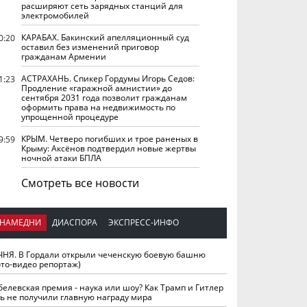
расширяют сеть зарядных станций для
электромобилей
КАРАБАХ. Бакинский апелляционный суд
0:20
оставил без изменений приговор
гражданам Армении
АСТРАХАНЬ. Спикер Гордумы Игорь Седов:
1:23
Продление «гаражной амнистии» до
сентября 2031 года позволит гражданам
оформить права на недвижимость по
упрощенной процедуре
КРЫМ. Четверо погибших и трое раненых в
9:59
Крыму: Аксёнов подтвердил новые жертвы
ночной атаки БПЛА
Смотреть все новости
НАМЕДНИ
ДИАСПОРА
ЭКСПРЕСС-ИНФО
ЧНЯ. В Гордали открыли чеченскую боевую башню
ото-видео репортаж)
белевская премия - наука или шоу? Как Трамп и Гитлер
ть не получили главную награду мира