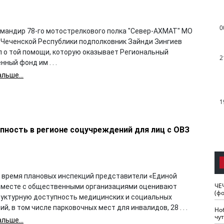
0
омандир 78-го мотострелкового полка "Север-АХМАТ" МО
й Чеченской Республики подполковник Зайнди Зингиев
л о той помощи, которую оказывает Региональный
2
ный фонд им . . .
льше...
1
пность в регионе соцучреждений для лиц с ОВЗ
о время плановых инспекций представители «Единой
ЧЕ
вместе с общественными организациями оценивают
(ф
уктурную доступность медицинских и социальных
й, в том числе парковочных мест для инвалидов, 28 . . .
Но
чу
льше...