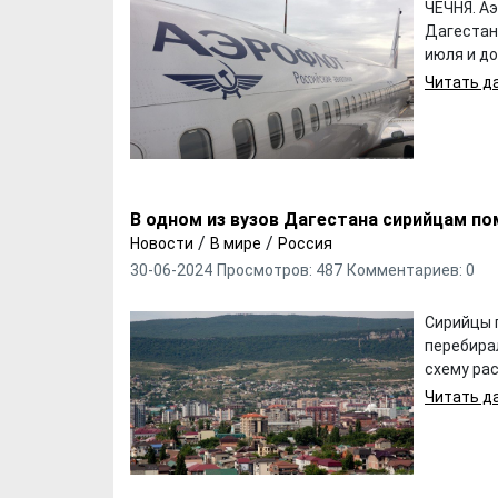
ЧЕЧНЯ. А
Дагестана
июля и до
Читать да
В одном из вузов Дагестана сирийцам по
/
/
Новости
В мире
Россия
30-06-2024
Просмотров: 487
Комментариев: 0
Сирийцы п
перебира
схему рас
Читать да