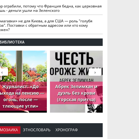
вр ограбили, потому что Франция бедна, как церковная
шь - деньги ушли на Зеленского
омагавки» не для Киева, а для США — роль "голубя
ра". Поставки с обратным адресом или кто кому
лжен?
БИБЛИОТЕКА
‹
›
Журналист: «До
Абрек Зелимхан и
Абрек Зели
ыхода на пенсию —
дуэль без крови
петух, ко
огонь, после —
(горская притча)
принёс де
тлеющие угли»
МОЗАИКА
ЭТНОСЛОВАРЬ
ХРОНОГРАФ