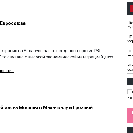
ЧЕ
 Евросоюза
Кур
ЧЕ
же
ЧЕ
остранил на Беларусь часть введенных против РФ
зн
Это связано с высокой экономической интеграцией двух
ЧЕ
со
льше...
йсов из Москвы в Махачкалу и Грозный
изайн
Одобряете ли вы
Нужна ли "хартия
Ахмат"
антитабачный
ответственного
законопроект?
блогера"?