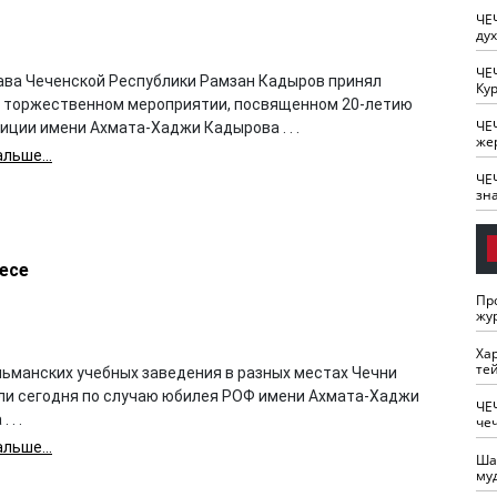
ЧЕ
ду
ЧЕ
лава Чеченской Республики Рамзан Кадыров принял
Кур
в торжественном мероприятии, посвященном 20-летию
ЧЕ
иции имени Ахмата-Хаджи Кадырова . . .
же
льше...
ЧЕ
зн
есе
Пр
жу
Ха
те
льманских учебных заведения в разных местах Чечни
ли сегодня по случаю юбилея РОФ имени Ахмата-Хаджи
ЧЕ
 . .
че
льше...
Ша
му