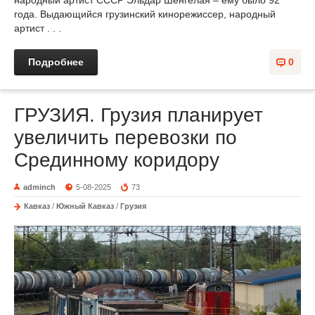
народный артист СССР Эльдар Шенгелая – ему было 92
года. Выдающийся грузинский кинорежиссер, народный
артист . . .
Подробнее
0
ГРУЗИЯ. Грузия планирует
увеличить перевозки по
Срединному коридору
adminch
5-08-2025
73
Кавказ
/
Южный Кавказ
/
Грузия