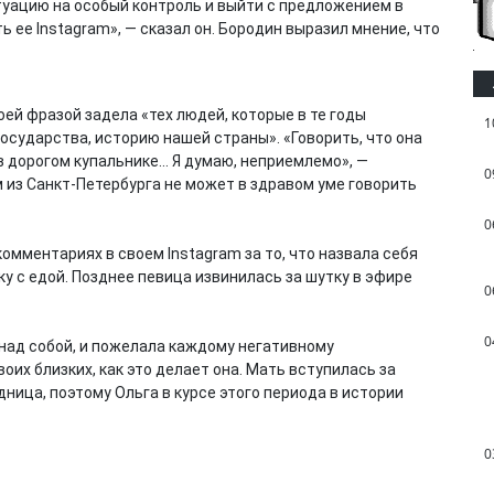
туацию на особый контроль и выйти с предложением в
 ее Instagram», — сказал он. Бородин выразил мнение, что
ей фразой задела «тех людей, которые в те годы
1
государства, историю нашей страны». «Говорить, что она
 в дорогом купальнике… Я думаю, неприемлемо», —
0
м из Санкт-Петербурга не может в здравом уме говорить
0
комментариях в своем Instagram за то, что назвала себя
у с едой. Позднее певица извинилась за шутку в эфире
0
0
 над собой, и пожелала каждому негативному
их близких, как это делает она. Мать вступилась за
дница, поэтому Ольга в курсе этого периода в истории
0