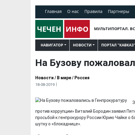
Главная
О нас
Правила
Партнеры
МУЛЬТИПОРТАЛ. ВС
НАВИГАТОР
НОВОСТИ
ПОРТАЛ "КАВКАЗ
На Бузову пожаловал
Новости
/
В мире
/
Россия
18-08-2019
З
против коррупции» Виталий Бородин заявил Пято
просьбой к генпрокурору России Юрию Чайке о б
шутку о «блокаднице».