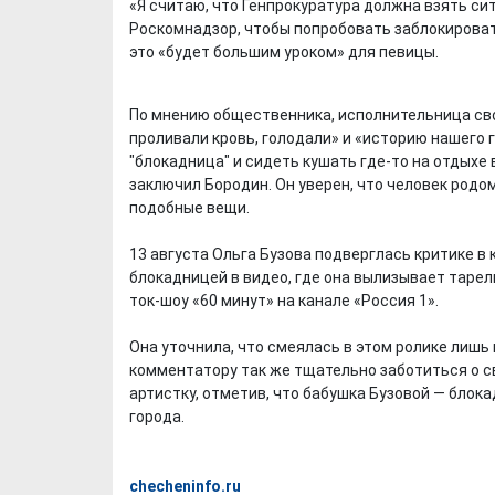
«Я считаю, что Генпрокуратура должна взять си
Роскомнадзор, чтобы попробовать заблокировать
это «будет большим уроком» для певицы.
По мнению общественника, исполнительница сво
проливали кровь, голодали» и «историю нашего 
"блокадница" и сидеть кушать где-то на отдыхе
заключил Бородин. Он уверен, что человек родо
подобные вещи.
13 августа Ольга Бузова подверглась критике в 
блокадницей в видео, где она вылизывает тарелк
ток-шоу «60 минут» на канале «Россия 1».
Она уточнила, что смеялась в этом ролике лишь
комментатору так же тщательно заботиться о сво
артистку, отметив, что бабушка Бузовой — блока
города.
checheninfo.ru