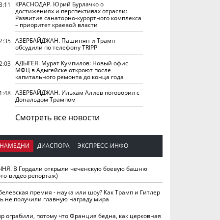
КРАСНОДАР. Юрий Бурлачко о
3:11
достижениях и перспективах отрасли:
Развитие санаторно-курортного комплекса
– приоритет краевой власти
АЗЕРБАЙДЖАН. Пашинян и Трамп
2:35
обсудили по телефону TRIPP
АДЫГЕЯ. Мурат Кумпилов: Новый офис
2:03
МФЦ в Адыгейске откроют после
капитального ремонта до конца года
АЗЕРБАЙДЖАН. Ильхам Алиев поговорил с
1:48
Дональдом Трампом
Смотреть все новости
НАМЕДНИ
ДИАСПОРА
ЭКСПРЕСС-ИНФО
ЧНЯ. В Гордали открыли чеченскую боевую башню
ото-видео репортаж)
белевская премия - наука или шоу? Как Трамп и Гитлер
ть не получили главную награду мира
вр ограбили, потому что Франция бедна, как церковная