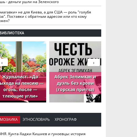
шь - деньги ушли на Зеленского
омагавки» не для Киева, а для США — роль "голубя
ра". Поставки с обратным адресом или кто кому
лжен?
БИБЛИОТЕКА
‹
›
Журналист: «До
Абрек Зелимхан и
Абрек Зели
ыхода на пенсию —
дуэль без крови
петух, ко
огонь, после —
(горская притча)
принёс де
тлеющие угли»
МОЗАИКА
ЭТНОСЛОВАРЬ
ХРОНОГРАФ
ЧНЯ. Кунта-Хаджи Кишиев и гуноевцы: история