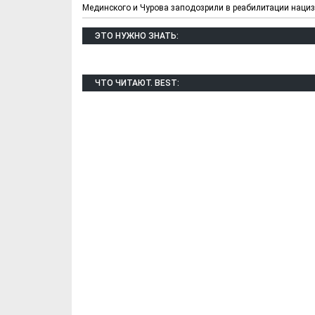
Мединского и Чурова заподозрили в реабилитации наци
ЭТО НУЖНО ЗНАТЬ:
ЧТО ЧИТАЮТ. BEST:
Х. Гапураев. Капкан
ЧЕЧНЯ. А. Ту
для Зелимхана (Отр.
"Зелимх
из романа «1овда»)
(Отрыво