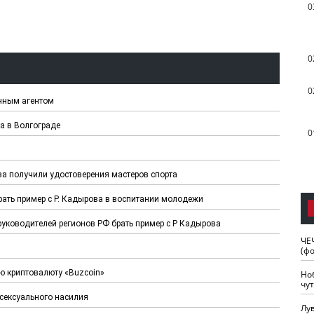
0
0
0
нным агентом
а в Волгограде
0
ва получили удостоверения мастеров спорта
рать пример с Р. Кадырова в воспитании молодежи
руководителей регионов РФ брать пример с Р Кадырова
ЧЕ
(ф
ю криптовалюту «Buzсoin»
Но
чу
сексуального насилия
Лу