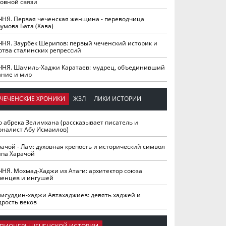
ховной связи
ЧНЯ. Первая чеченская женщина - переводчица
умова Бата (Хава)
ЧНЯ. Заурбек Шерипов: первый чеченский историк и
ртва сталинских репрессий
ЧНЯ. Шамиль-Хаджи Каратаев: мудрец, объединивший
ание и мир
ЧЕЧЕНСКИЕ ХРОНИКИ
ЖЗЛ
ЛИКИ ИСТОРИИ
о абрека Зелимхана (рассказывает писатель и
рналист Абу Исмаилов)
рачой - Лам: духовная крепость и исторический символ
йпа Харачой
ЧНЯ. Мохмад-Хаджи из Атаги: архитектор союза
ченцев и ингушей
мсуддин-хаджи Автахаджиев: девять хаджей и
дрость веков