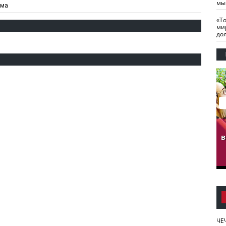
мы
зма
«Т
ми
до
гузов.
ЧЕЧНЯ. Обарг Варин
ЧЕЧНЯ. Хьаьжин
ан"
илли
мурд - обарг Вара
в
к)
ЧЕ