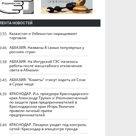
ЛЕНТА НОВОСТЕЙ
Казахстан и Узбекистан наращивают
0:55
торговлю
АБХАЗИЯ. Названы 8 самых популярных у
9:46
россиян стран
АБХАЗИЯ. На Ингурской ГЭС начались
6:58
работы после масштабного отключения
света в Абхазии
АБХАЗИЯ. "Кометы" станут ходить из Сочи
6:45
в Сухум чаще
КРАСНОДАР. И.о. прокурора Краснодарского
4:39
края Александр Трухин и Уполномоченный
по защите прав предпринимателей в
Краснодарском крае Игорь Якимчик
провели личный прием
предпринимателей
КРАСНОДАР. Пекарни уходят под контроль
3:49
сетей: Краснодар в эпицентре тренда