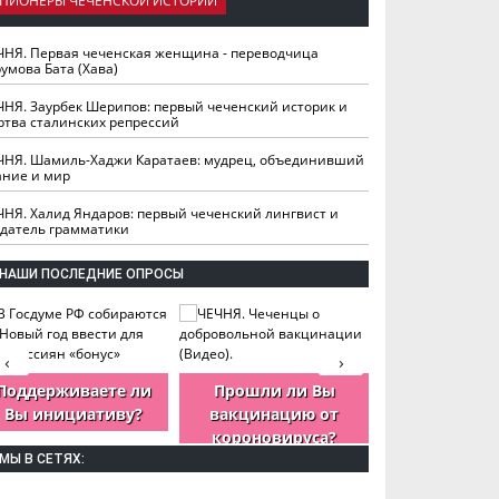
ПИОНЕРЫ ЧЕЧЕНСКОЙ ИСТОРИИ
ЧНЯ. Первая чеченская женщина - переводчица
умова Бата (Хава)
ЧНЯ. Заурбек Шерипов: первый чеченский историк и
ртва сталинских репрессий
ЧНЯ. Шамиль-Хаджи Каратаев: мудрец, объединивший
ание и мир
ЧНЯ. Халид Яндаров: первый чеченский лингвист и
здатель грамматики
НАШИ ПОСЛЕДНИЕ ОПРОСЫ
‹
›
Поддерживаете ли
Прошли ли Вы
Как Вы оцен
Вы инициативу?
вакцинацию от
деятельность
короновируса?
ЧР?
МЫ В СЕТЯХ: