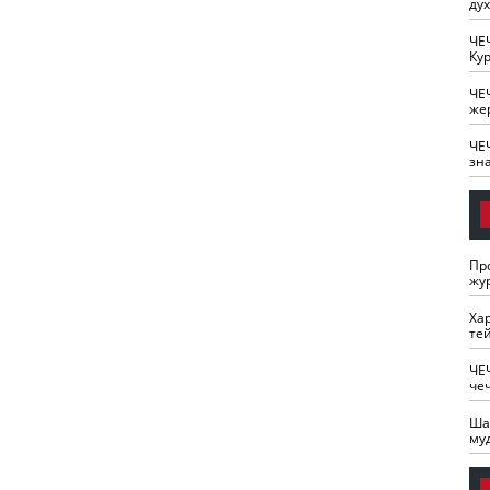
ду
ЧЕ
Кур
ЧЕ
же
ЧЕ
зн
Пр
жу
Ха
те
ЧЕ
че
Ша
му