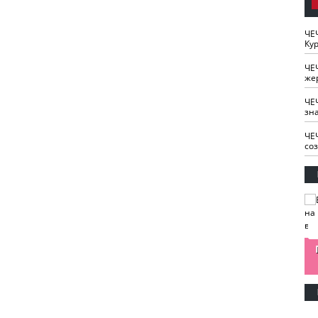
ЧЕ
Кур
ЧЕ
же
ЧЕ
зн
ЧЕ
со
изайн
Одобряете ли вы
Нужна ли "хартия
Ахмат"
антитабачный
ответственного
законопроект?
блогера"?