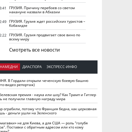
ГРУЗИЯ. Причину перебоев со светом
3:41
накануне назвали в Абхазии
ГРУЗИЯ. Грузия ждет российских туристов –
2:49
Кобахидзе
ГРУЗИЯ. Грузия продвигает свое вино по
2:22
всему миру
Смотреть все новости
НАМЕДНИ
ДИАСПОРА
ЭКСПРЕСС-ИНФО
ЧНЯ. В Гордали открыли чеченскую боевую башню
ото-видео репортаж)
белевская премия - наука или шоу? Как Трамп и Гитлер
ть не получили главную награду мира
вр ограбили, потому что Франция бедна, как церковная
шь - деньги ушли на Зеленского
омагавки» не для Киева, а для США — роль "голубя
ра". Поставки с обратным адресом или кто кому
лжен?