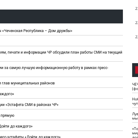
2
2
еты «Чеченская Республика – Дом дружбы»
2
зям, печати и информации ЧР обсудили план работы СМИ на текущий
ии за самую лучшую информационную работу в рамках пресс-
ди глав муниципальных районов
ЧЕ
(ф
каждого»
Но
чу
ии «Эстафета СМИ в районах ЧР»
Лу
ю прямую
мы
Дойти до каждого»
«Т
ми
до
ресс-эстафеты «Дойти до каждого»