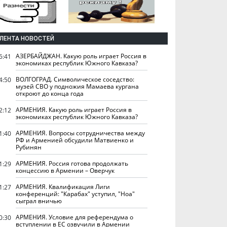
ЛЕНТА НОВОСТЕЙ
АЗЕРБАЙДЖАН. Какую роль играет Россия в
6:41
экономиках республик Южного Кавказа?
ВОЛГОГРАД. Символическое соседство:
4:50
музей СВО у подножия Мамаева кургана
откроют до конца года
АРМЕНИЯ. Какую роль играет Россия в
2:12
экономиках республик Южного Кавказа?
АРМЕНИЯ. Вопросы сотрудничества между
1:40
РФ и Арменией обсудили Матвиенко и
Рубинян
АРМЕНИЯ. Россия готова продолжать
1:29
концессию в Армении – Оверчук
АРМЕНИЯ. Квалификация Лиги
1:27
конференций: "Карабах" уступил, "Ноа"
сыграл вничью
АРМЕНИЯ. Условие для референдума о
0:30
вступлении в ЕС озвучили в Армении