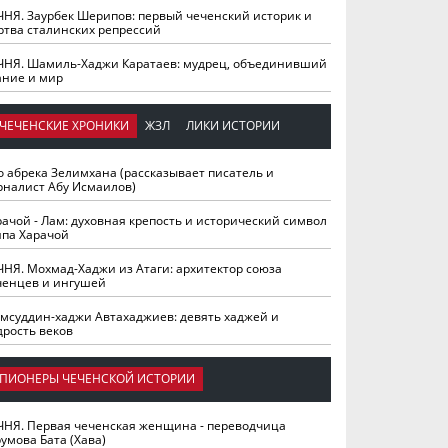
ЧНЯ. Заурбек Шерипов: первый чеченский историк и
ртва сталинских репрессий
ЧНЯ. Шамиль-Хаджи Каратаев: мудрец, объединивший
ание и мир
ЧЕЧЕНСКИЕ ХРОНИКИ
ЖЗЛ
ЛИКИ ИСТОРИИ
о абрека Зелимхана (рассказывает писатель и
рналист Абу Исмаилов)
рачой - Лам: духовная крепость и исторический символ
йпа Харачой
ЧНЯ. Мохмад-Хаджи из Атаги: архитектор союза
ченцев и ингушей
мсуддин-хаджи Автахаджиев: девять хаджей и
дрость веков
ПИОНЕРЫ ЧЕЧЕНСКОЙ ИСТОРИИ
ЧНЯ. Первая чеченская женщина - переводчица
умова Бата (Хава)