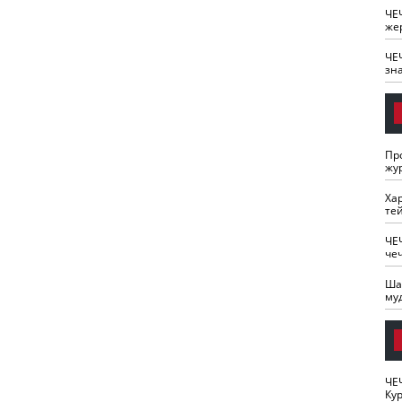
ЧЕ
же
ЧЕ
зн
Пр
жу
Ха
те
ЧЕ
че
Ша
му
ЧЕ
Кур