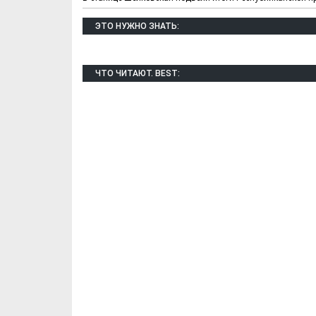
ЭТО НУЖНО ЗНАТЬ:
ЧТО ЧИТАЮТ. BEST:
Х. Гапураев. Капкан
ЧЕЧНЯ. А. Ту
для Зелимхана (Отр.
"Зелимх
из романа «1овда»)
(Отрыво