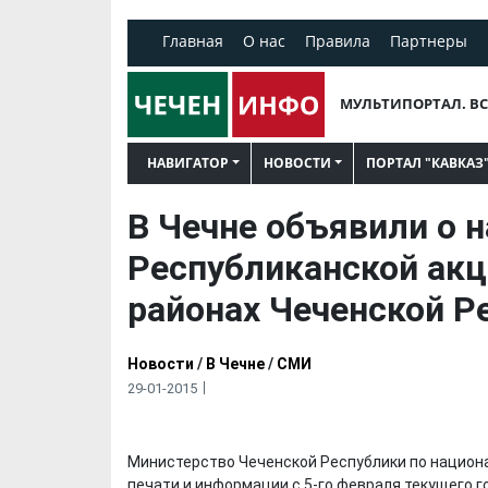
Главная
О нас
Правила
Партнеры
МУЛЬТИПОРТАЛ. ВС
НАВИГАТОР
НОВОСТИ
ПОРТАЛ "КАВКАЗ
В Чечне объявили о на
Республиканской акц
районах Чеченской Р
Новости
/
В Чечне
/
СМИ
29-01-2015
Министерство Чеченской Республики по национа
печати и информации с 5-го февраля текущего г