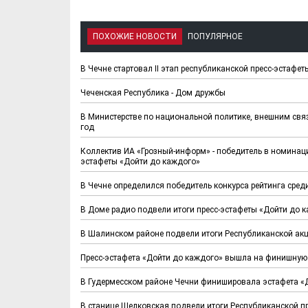
ПОХОЖИЕ НОВОСТИ
ПОПУЛЯРНОЕ
В Чечне стартовал II этап республиканской пресс-эстаф
Чеченская Республика - Дом дружбы
В Министерстве по национальной политике, внешним свя
год
Коллектив ИА «Грозный-информ» - победитель в номинац
эстафеты «Дойти до каждого»
В Чечне определился победитель конкурса рейтинга сре
В Доме радио подвели итоги пресс-эстафеты «Дойти до 
В Шалинском районе подвели итоги Республиканской акц
Пресс-эстафета «Дойти до каждого» вышла на финишну
В Гудермесском районе Чечни финишировала эстафета «
В станице Шелковская подвели итоги Республиканской п