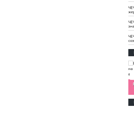
ЧЕ
же
ЧЕ
зн
ЧЕ
со
изайн
Одобряете ли вы
Нужна ли "хартия
Ахмат"
антитабачный
ответственного
законопроект?
блогера"?