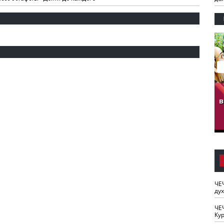
гузов.
ЧЕЧНЯ. Обарг Варин
ЧЕЧНЯ. Хьаьжин
ан"
илли
мурд - обарг Вара
в
к)
ЧЕ
ду
ЧЕ
Кур