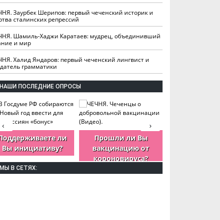
ЧНЯ. Заурбек Шерипов: первый чеченский историк и
ртва сталинских репрессий
ЧНЯ. Шамиль-Хаджи Каратаев: мудрец, объединивший
ание и мир
ЧНЯ. Халид Яндаров: первый чеченский лингвист и
здатель грамматики
НАШИ ПОСЛЕДНИЕ ОПРОСЫ
‹
›
Поддерживаете ли
Прошли ли Вы
Как Вы оцен
Вы инициативу?
вакцинацию от
деятельность
короновируса?
ЧР?
МЫ В СЕТЯХ: