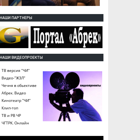
НАШИ ПАРТНЕРЫ
НАШИ ВИДЕОПРОЕКТЫ
ТВ версия "ЧИ"
Видео-"ЖЗЛ"
Чечня в обьективе
Абрек. Видео
Кинотеатр "ЧИ"
Клип-топ
ТВ и РВ ЧР
ЧГТРК. Онлайн