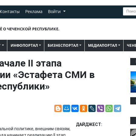
Контакты
Реклама
Войти
Ё О ЧЕЧЕНСКОЙ РЕСПУБЛИКЕ.
"
ИНФОПОРТАЛ
БИЗНЕСПОРТАЛ
МЕДИАПОРТАЛ
ЧЕН
чале II этапа
ии «Эстафета СМИ в
еспублики»
ДАЙДЖЕСТ:
льной политике, внешним связям,
ода начинает реализацию II этап