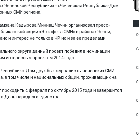
х Чеченской Республики» - «Чеченская Республика-Дом
онных СМИ региона.
 Рамзана Кадырова Миннац Чечни организовал пресс-
убликанской акции «Эстафета СМИ» в районах Чечни,
0
 и интерес не только в ЧР, но и за ее пределами.
0
рального округа данный проект победил в номинации
ым интересным проектом 2014 года.
0
ая Республика-Дом дружбы» журналисты чеченских СМИ
а, в том числе и национальных общин, проживающих на
0
 проходить с февраля по октябрь 2015 года и завершится
 в День народного единства.
0
0
0