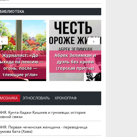
БИБЛИОТЕКА
‹
›
Журналист: «До
Абрек Зелимхан и
Абрек Зели
ыхода на пенсию —
дуэль без крови
петух, ко
огонь, после —
(горская притча)
принёс де
тлеющие угли»
МОЗАИКА
ЭТНОСЛОВАРЬ
ХРОНОГРАФ
ЧНЯ. Кунта-Хаджи Кишиев и гуноевцы: история
ховной связи
ЧНЯ. Первая чеченская женщина - переводчица
умова Бата (Хава)