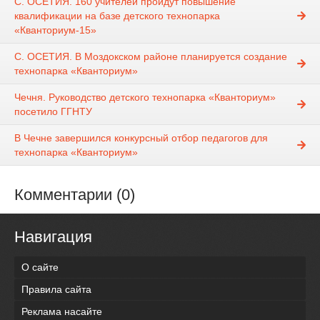
С. ОСЕТИЯ. 160 учителей пройдут повышение
квалификации на базе детского технопарка
«Кванториум-15»
С. ОСЕТИЯ. В Моздокском районе планируется создание
технопарка «Кванториум»
Чечня. Руководство детского технопарка «Кванториум»
посетило ГГНТУ
В Чечне завершился конкурсный отбор педагогов для
технопарка «Кванториум»
Комментарии (0)
Навигация
О сайте
Правила сайта
Реклама насайте