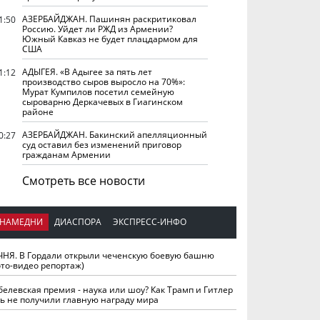
АЗЕРБАЙДЖАН. Пашинян раскритиковал
1:50
Россию. Уйдет ли РЖД из Армении?
Южный Кавказ не будет плацдармом для
США
АДЫГЕЯ. «В Адыгее за пять лет
1:12
производство сыров выросло на 70%»:
Мурат Кумпилов посетил семейную
сыроварню Деркачевых в Гиагинском
районе
АЗЕРБАЙДЖАН. Бакинский апелляционный
0:27
суд оставил без изменений приговор
гражданам Армении
Смотреть все новости
НАМЕДНИ
ДИАСПОРА
ЭКСПРЕСС-ИНФО
ЧНЯ. В Гордали открыли чеченскую боевую башню
ото-видео репортаж)
белевская премия - наука или шоу? Как Трамп и Гитлер
ть не получили главную награду мира