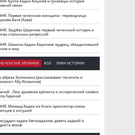
ЧНЯ. Кунта-Хаджи Кишиев и гуноевцы: история
ховной связи
ЧНЯ. Первая чеченская женщина - переводчица
умова Бата (Хава)
ЧНЯ. Заурбек Шерипов: первый чеченский историк и
ртва сталинских репрессий
ЧНЯ. Шамиль-Хаджи Каратаев: мудрец, объединивший
ание и мир
ЧЕЧЕНСКИЕ ХРОНИКИ
ЖЗЛ
ЛИКИ ИСТОРИИ
о абрека Зелимхана (рассказывает писатель и
рналист Абу Исмаилов)
рачой - Лам: духовная крепость и исторический символ
йпа Харачой
ЧНЯ. Мохмад-Хаджи из Атаги: архитектор союза
ченцев и ингушей
мсуддин-хаджи Автахаджиев: девять хаджей и
дрость веков