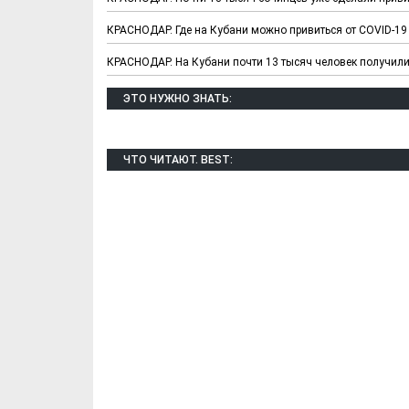
КРАСНОДАР. Где на Кубани можно привиться от COVID-19 
КРАСНОДАР. На Кубани почти 13 тысяч человек получили
ЭТО НУЖНО ЗНАТЬ:
ЧТО ЧИТАЮТ. BEST:
Х. Гапураев. Капкан
ЧЕЧНЯ. А. Ту
для Зелимхана (Отр.
"Зелимх
из романа «1овда»)
(Отрыво