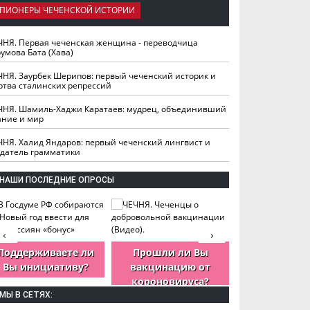
ПИОНЕРЫ ЧЕЧЕНСКОЙ ИСТОРИИ
ЧНЯ. Первая чеченская женщина - переводчица
умова Бата (Хава)
ЧНЯ. Заурбек Шерипов: первый чеченский историк и
ртва сталинских репрессий
ЧНЯ. Шамиль-Хаджи Каратаев: мудрец, объединивший
ание и мир
ЧНЯ. Халид Яндаров: первый чеченский лингвист и
здатель грамматики
НАШИ ПОСЛЕДНИЕ ОПРОСЫ
‹
›
Поддерживаете ли
Прошли ли Вы
Как Вы оцен
Вы инициативу?
вакцинацию от
деятельность
короновируса?
ЧР?
МЫ В СЕТЯХ: