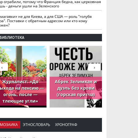
вр ограбили, потому что Франция бедна, как церковная
шь - деньги ушли на Зеленского
омагавки» не для Киева, а для США — роль "голубя
ра". Поставки с обратным адресом или кто кому
лжен?
БИБЛИОТЕКА
‹
›
Журналист: «До
Абрек Зелимхан и
Абрек Зели
ыхода на пенсию —
дуэль без крови
петух, ко
огонь, после —
(горская притча)
принёс де
тлеющие угли»
МОЗАИКА
ЭТНОСЛОВАРЬ
ХРОНОГРАФ