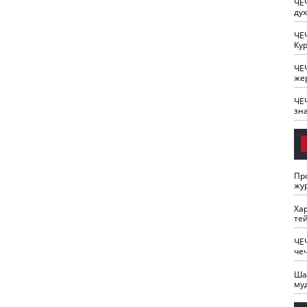
ЧЕ
ду
ЧЕ
Кур
ЧЕ
же
ЧЕ
зн
Пр
жу
Ха
те
ЧЕ
че
Ша
му