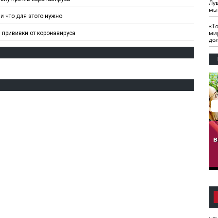
Лу
мы
и что для этого нужно
«Т
ми
 прививки от коронавируса
до
гузов.
ЧЕЧНЯ. Обарг Варин
ЧЕЧНЯ. Хьаьжин
ан"
илли
мурд - обарг Вара
в
к)