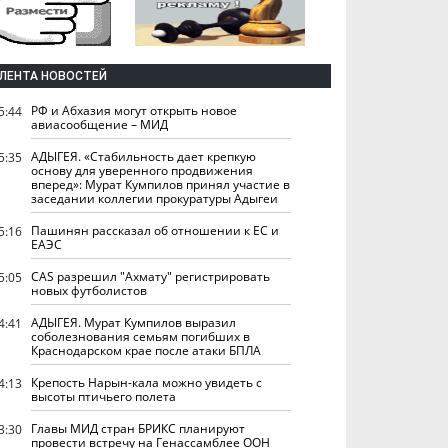
ЛЕНТА НОВОСТЕЙ
РФ и Абхазия могут открыть новое
5:44
авиасообщение – МИД
АДЫГЕЯ. «Стабильность дает крепкую
5:35
основу для уверенного продвижения
вперед»: Мурат Кумпилов принял участие в
заседании коллегии прокуратуры Адыгеи
Пашинян рассказал об отношении к ЕС и
5:16
ЕАЭС
CAS разрешил "Ахмату" регистрировать
5:05
новых футболистов
АДЫГЕЯ. Мурат Кумпилов выразил
4:41
соболезнования семьям погибших в
Краснодарском крае после атаки БПЛА
Крепость Нарын-кала можно увидеть с
4:13
высоты птичьего полета
Главы МИД стран БРИКС планируют
3:30
провести встречу на Генассамблее ООН