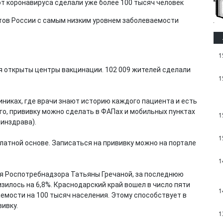
ктов России с самым низким уровнем заболеваемости
1
ия открыты центры вакцинации. 102 009 жителей сделали
1
никах, где врачи знают историю каждого пациента и есть
го, прививку можно сделать в ФАПах и мобильных пунктах
1
инздрава).
1
латной основе. Записаться на прививку можно на портале
1
ия Роспотребнадзора Татьяны Гречаной, за последнюю
зилось на 6,8%. Краснодарский край вошел в число пяти
1
емости на 100 тысяч населения. Этому способствует в
вивку.
1