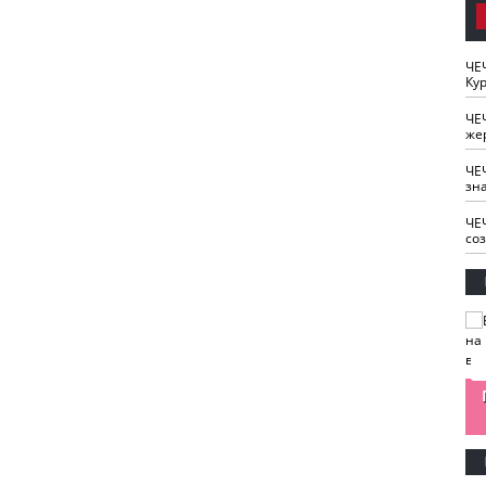
ЧЕ
Кур
ЧЕ
же
ЧЕ
зн
ЧЕ
со
изайн
Одобряете ли вы
Нужна ли "хартия
Ахмат"
антитабачный
ответственного
законопроект?
блогера"?