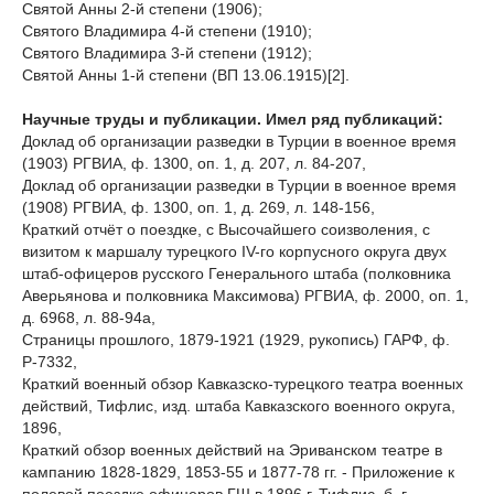
Святой Анны 2-й степени (1906);
Святого Владимира 4-й степени (1910);
Святого Владимира 3-й степени (1912);
Святой Анны 1-й степени (ВП 13.06.1915)[2].
Научные труды и публикации. Имел ряд публикаций:
Доклад об организации разведки в Турции в военное время
(1903) РГВИА, ф. 1300, оп. 1, д. 207, л. 84-207,
Доклад об организации разведки в Турции в военное время
(1908) РГВИА, ф. 1300, оп. 1, д. 269, л. 148-156,
Краткий отчёт о поездке, с Высочайшего соизволения, с
визитом к маршалу турецкого IV-го корпусного округа двух
штаб-офицеров русского Генерального штаба (полковника
Аверьянова и полковника Максимова) РГВИА, ф. 2000, оп. 1,
д. 6968, л. 88-94а,
Страницы прошлого, 1879-1921 (1929, рукопись) ГАРФ, ф.
Р-7332,
Краткий военный обзор Кавказско-турецкого театра военных
действий, Тифлис, изд. штаба Кавказского военного округа,
1896,
Краткий обзор военных действий на Эриванском театре в
кампанию 1828-1829, 1853-55 и 1877-78 гг. - Приложение к