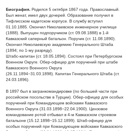
Биография.
Родился 5 октября 1867 года. Православный.
Был женат, имел двух дочерей. Образование получил в
Тифлисском кадетском корпусе. В службу вступил
01.10.1885. Окончил Николаевское инженерное училище
(1888). Выпущен подпоручиком (ст. 09.08.1888) в 1-й
Кавказский саперный батальон. Поручик (ст. 11.08.1890).
Окончил Николаевскую академию Генерального Штаба
(1894; по 1-му разряду).
Штабс-капитан (ст. 18.05.1894). Состоял при Петербургском
Военном Округе. Обер-офицер для поручений при штабе
Кавказского Военного Округа
(26.11.1894−31.03.1898). Капитан Генерального Штаба (ст.
24.03.1896).
В 1897 был в загранкомандировке (по большей части при
российском посольстве в Турции). Обер-офицер для особых
поручений при Командующем войсками Кавказского
Военного Округа (31.03.1898−22.04.1900). Цензовое
командование ротой отбывал в 4-м Кавказском строевом
батальоне (15.12.1898−15.12.1899). Штаб-офицер для
особых поручений при Командующем войсками Кавказского