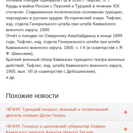
полевой поездке офицеров ГШ в 1896 г. Тифлис, б. г.
Курды в война России с Персией и Турцией в течение XIX
столетия. Современное политическое положение турецких,
персидских и русских курдов. Исторический очерк. Тифлис,
изд. отдела Генерального штаба при штабе Кавказского
военного округа, 1900
Отчёт о поездке по Северному Азербайджану в конце 1899
года, Тифлис, изд. отдела Генерального штаба при штабе
Кавказского военного округа, 1900, ч. I-II (в соавторстве с Я.
Ф. Шкинским),
Краткий военный обзор Кавказско-турецкого театра военных
действий, Тифлис, изд. штаба Кавказского военного округа,
1905, вып. VII (в соавторстве с Добошинским),
и др.
Похожие новости
ЧЕЧНЯ. Турецкий генерал, военный и политический
деятель генерал Доган Гюреш
ЧЕЧНЯ. Генерал и шатоевский губернатор Северо-
Кавкаского эмирата Ахматук (Ахмад) Тесаев