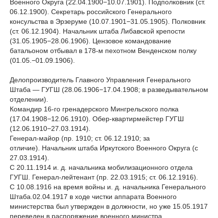
Военного Округа (22.04.1900−10.07.1901). Подполковник (ст.
06.12.1900). Секретарь российского Генерального
консульства в Эрзеруме (10.07.1901−31.05.1905). Полковник
(ст. 06.12.1904). Начальник штаба Либавской крепости
(31.05.1905−28.06.1906). Цензовое командование
батальоном отбывал в 178-м пехотном Венденском полку
(01.05.−01.09.1906).
Делопроизводитель Главного Управления Генерального
Штаба — ГУГШ (28.06.1906−17.04.1908; в разведывательном
отделении).
Командир 16-го гренадерского Мингрельского полка
(17.04.1908−12.06.1910). Обер-квартирмейстер ГУГШ
(12.06.1910−27.03.1914).
Генерал-майор (пр. 1910; ст. 06.12.1910; за
отличие). Начальник штаба Иркутского Военного Округа (с
27.03.1914).
С 20.11.1914 и. д. начальника мобилизационного отдела
ГУГШ. Генерал-лейтенант (пр. 22.03.1915; ст. 06.12.1916).
С 10.08.1916 на время войны и. д. начальника Генерального
Штаба.02.04.1917 в ходе чистки аппарата Военного
министерства был утвержден в должности, но уже 15.05.1917
переведен в распоряжение военного министра.