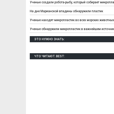
Ученые создали робота-рыбу, который собирает микропл
На дне Марианской впадины обнаружили пластик
Ученые находят микропластик во всех морских животных,
Ученые обнаружили микропластик в важнейшем источни
ЭТО НУЖНО ЗНАТЬ:
ЧТО ЧИТАЮТ. BEST:
Х. Гапураев. Капкан
ЧЕЧНЯ. А. Ту
для Зелимхана (Отр.
"Зелимх
из романа «1овда»)
(Отрыво