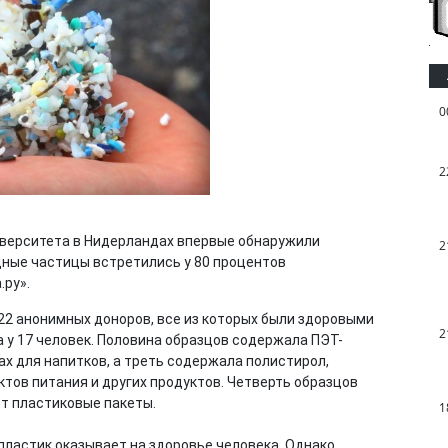
0
2
верситета в Нидерландах впервые обнаружили
2
дные частицы встретились у 80 процентов
.ру».
2 анонимных доноров, все из которых были здоровыми
2
 у 17 человек. Половина образцов содержала ПЭТ-
ах для напитков, а треть содержала полистирол,
тов питания и других продуктов. Четверть образцов
ют пластиковые пакеты.
1
пластик оказывает на здоровье человека. Однако