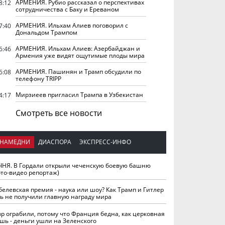
АРМЕНИЯ. Рубио рассказал о перспективах
8:12
сотрудничества с Баку и Ереваном
АРМЕНИЯ. Ильхам Алиев поговорил с
7:40
Дональдом Трампом
АРМЕНИЯ. Ильхам Алиев: Азербайджан и
6:46
Армения уже видят ощутимые плоды мира
АРМЕНИЯ. Пашинян и Трамп обсудили по
6:08
телефону TRIPP
Мирзиеев пригласил Трампа в Узбекистан
4:17
Смотреть все новости
НАМЕДНИ
ДИАСПОРА
ЭКСПРЕСС-ИНФО
ЧНЯ. В Гордали открыли чеченскую боевую башню
ото-видео репортаж)
белевская премия - наука или шоу? Как Трамп и Гитлер
ть не получили главную награду мира
вр ограбили, потому что Франция бедна, как церковная
шь - деньги ушли на Зеленского