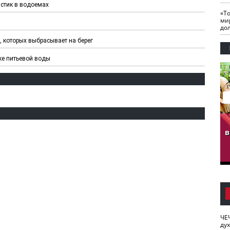
астик в водоемах
«Т
ми
до
 которых выбрасывает на берег
ке питьевой воды
гузов.
ЧЕЧНЯ. Обарг Варин
ЧЕЧНЯ. Хьаьжин
ан"
илли
мурд - обарг Вара
в
к)
ЧЕ
ду