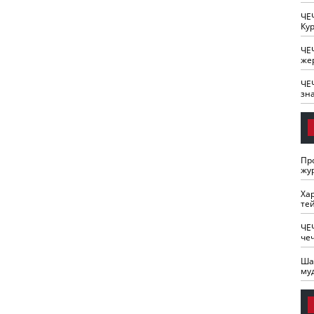
ЧЕ
Кур
ЧЕ
же
ЧЕ
зн
Пр
жу
Ха
те
ЧЕ
че
Ша
му