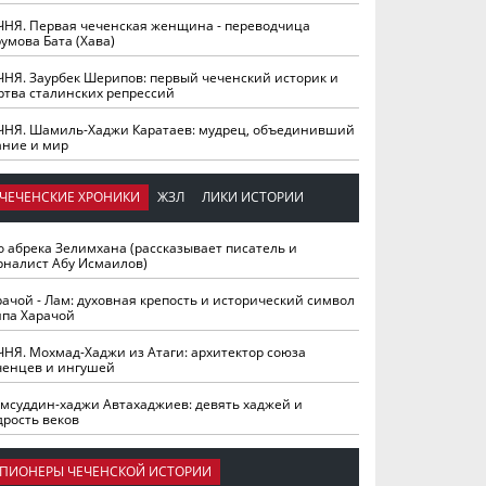
ЧНЯ. Первая чеченская женщина - переводчица
умова Бата (Хава)
ЧНЯ. Заурбек Шерипов: первый чеченский историк и
ртва сталинских репрессий
ЧНЯ. Шамиль-Хаджи Каратаев: мудрец, объединивший
ание и мир
ЧЕЧЕНСКИЕ ХРОНИКИ
ЖЗЛ
ЛИКИ ИСТОРИИ
о абрека Зелимхана (рассказывает писатель и
рналист Абу Исмаилов)
рачой - Лам: духовная крепость и исторический символ
йпа Харачой
ЧНЯ. Мохмад-Хаджи из Атаги: архитектор союза
ченцев и ингушей
мсуддин-хаджи Автахаджиев: девять хаджей и
дрость веков
ПИОНЕРЫ ЧЕЧЕНСКОЙ ИСТОРИИ