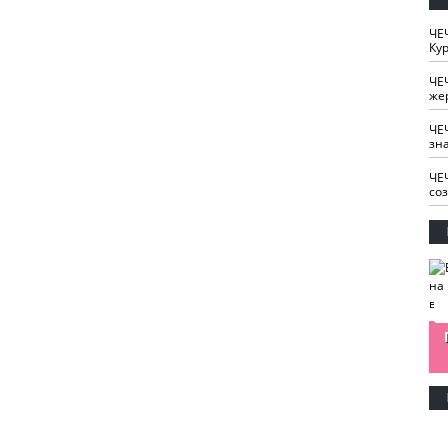
ЧЕ
Кур
ЧЕ
же
ЧЕ
зн
ЧЕ
со
изайн
Одобряете ли вы
Нужна ли "хартия
Ахмат"
антитабачный
ответственного
законопроект?
блогера"?