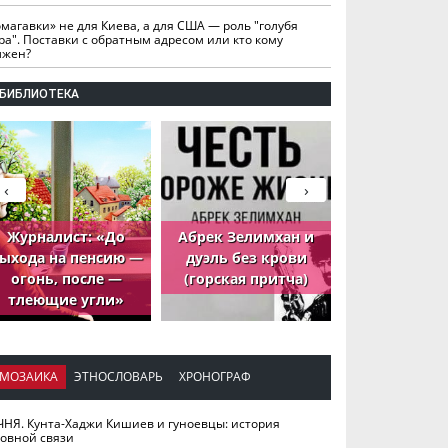
омагавки» не для Киева, а для США — роль "голубя
ра". Поставки с обратным адресом или кто кому
лжен?
БИБЛИОТЕКА
‹
›
Журналист: «До
Абрек Зелимхан и
Абрек Зели
ыхода на пенсию —
дуэль без крови
петух, ко
огонь, после —
(горская притча)
принёс де
тлеющие угли»
МОЗАИКА
ЭТНОСЛОВАРЬ
ХРОНОГРАФ
ЧНЯ. Кунта-Хаджи Кишиев и гуноевцы: история
ховной связи