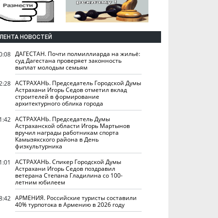
ЛЕНТА НОВОСТЕЙ
ДАГЕСТАН. Почти полмиллиарда на жильё:
0:08
суд Дагестана проверяет законность
выплат молодым семьям
АСТРАХАНЬ. Председатель Городской Думы
2:28
Астрахани Игорь Седов отметил вклад
строителей в формирование
архитектурного облика города
АСТРАХАНЬ. Председатель Думы
1:42
Астраханской области Игорь Мартынов
вручил награды работникам спорта
Камызякского района в День
физкультурника
АСТРАХАНЬ. Спикер Городской Думы
1:01
Астрахани Игорь Седов поздравил
ветерана Степана Гладилина со 100-
летним юбилеем
АРМЕНИЯ. Российские туристы составили
8:42
40% турпотока в Армению в 2026 году