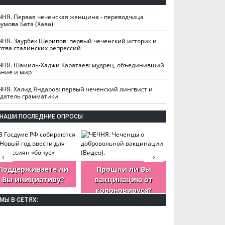
ЧНЯ. Первая чеченская женщина - переводчица
умова Бата (Хава)
ЧНЯ. Заурбек Шерипов: первый чеченский историк и
ртва сталинских репрессий
ЧНЯ. Шамиль-Хаджи Каратаев: мудрец, объединивший
ание и мир
ЧНЯ. Халид Яндаров: первый чеченский лингвист и
здатель грамматики
НАШИ ПОСЛЕДНИЕ ОПРОСЫ
‹
›
Поддерживаете ли
Прошли ли Вы
Как Вы оцен
Вы инициативу?
вакцинацию от
деятельность
короновируса?
ЧР?
МЫ В СЕТЯХ: