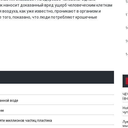
1
ик наносит доказанный вред ущерб человеческим клеткам
 воздуха, как уже известно, проникают в организм и
1
е того, показано, что люди потребляют крошечные
1
1
1
ЧЕ
(ф
анной воде
Но
нее
чу
яти миллионов частиц пластика
Лу
мы