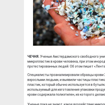
ЧЕЧНЯ.
Ученые Амстердамского свободного уни
микропластик в крови человека, при этом иноро
протестированных людей. Об этом пишет «Лента
Специалисты проанализировали образцы крови 2
взрослыми людьми, и выявили частицы пластика
пластик, который обычно используется в бутылк
используемый для изготовления упаковки продук
крови содержала полиэтилен, из которого дела
Ученые пока не знают, какое воздействие микро