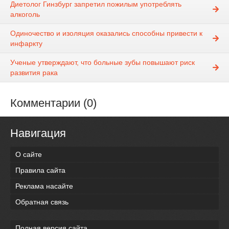
Диетолог Гинзбург запретил пожилым употреблять
алкоголь
Одиночество и изоляция оказались способны привести к
инфаркту
Ученые утверждают, что больные зубы повышают риск
развития рака
Комментарии (0)
Навигация
О сайте
Правила сайта
Реклама насайте
Обратная связь
Полная версия сайта