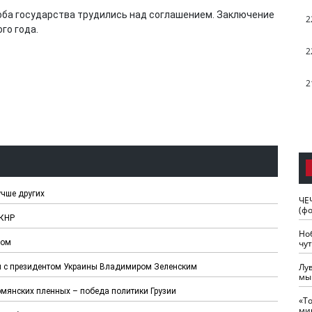
 оба государства трудились над соглашением. Заключение
2
го года.
2
2
учше других
ЧЕ
(ф
 КНР
Но
чу
сом
Лу
ся с президентом Украины Владимиром Зеленским
мы
мянских пленных – победа политики Грузии
«Т
ми