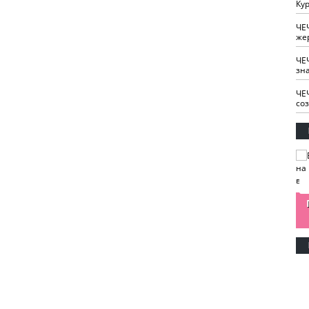
Кур
ЧЕ
же
ЧЕ
зн
ЧЕ
со
изайн
Одобряете ли вы
Нужна ли "хартия
Ахмат"
антитабачный
ответственного
законопроект?
блогера"?