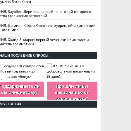
умова Бата (Хава)
ЧНЯ. Заурбек Шерипов: первый чеченский историк и
ртва сталинских репрессий
ЧНЯ. Шамиль-Хаджи Каратаев: мудрец, объединивший
ание и мир
ЧНЯ. Халид Яндаров: первый чеченский лингвист и
здатель грамматики
НАШИ ПОСЛЕДНИЕ ОПРОСЫ
‹
›
Поддерживаете ли
Прошли ли Вы
Как Вы оцен
Вы инициативу?
вакцинацию от
деятельность
короновируса?
ЧР?
МЫ В СЕТЯХ: