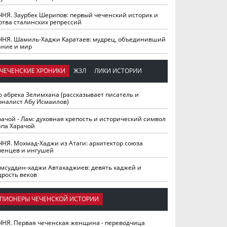
ЧНЯ. Заурбек Шерипов: первый чеченский историк и
ртва сталинских репрессий
ЧНЯ. Шамиль-Хаджи Каратаев: мудрец, объединивший
ание и мир
ЧЕЧЕНСКИЕ ХРОНИКИ
ЖЗЛ
ЛИКИ ИСТОРИИ
о абрека Зелимхана (рассказывает писатель и
рналист Абу Исмаилов)
рачой - Лам: духовная крепость и исторический символ
йпа Харачой
ЧНЯ. Мохмад-Хаджи из Атаги: архитектор союза
ченцев и ингушей
мсуддин-хаджи Автахаджиев: девять хаджей и
дрость веков
ПИОНЕРЫ ЧЕЧЕНСКОЙ ИСТОРИИ
ЧНЯ. Первая чеченская женщина - переводчица