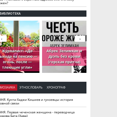
лжен?
БИБЛИОТЕКА
‹
›
Журналист: «До
Абрек Зелимхан и
Абрек Зели
ыхода на пенсию —
дуэль без крови
петух, ко
огонь, после —
(горская притча)
принёс де
тлеющие угли»
МОЗАИКА
ЭТНОСЛОВАРЬ
ХРОНОГРАФ
ЧНЯ. Кунта-Хаджи Кишиев и гуноевцы: история
ховной связи
ЧНЯ. Первая чеченская женщина - переводчица
умова Бата (Хава)