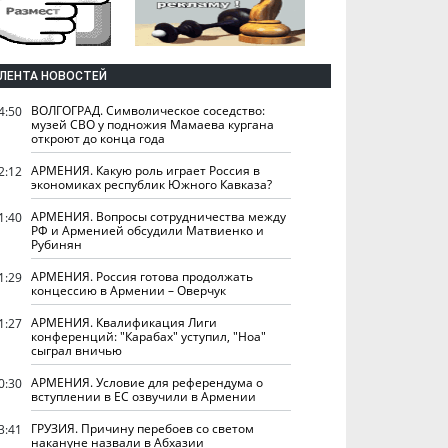
ЛЕНТА НОВОСТЕЙ
ВОЛГОГРАД. Символическое соседство:
4:50
музей СВО у подножия Мамаева кургана
откроют до конца года
АРМЕНИЯ. Какую роль играет Россия в
2:12
экономиках республик Южного Кавказа?
АРМЕНИЯ. Вопросы сотрудничества между
1:40
РФ и Арменией обсудили Матвиенко и
Рубинян
АРМЕНИЯ. Россия готова продолжать
1:29
концессию в Армении – Оверчук
АРМЕНИЯ. Квалификация Лиги
1:27
конференций: "Карабах" уступил, "Ноа"
сыграл вничью
АРМЕНИЯ. Условие для референдума о
0:30
вступлении в ЕС озвучили в Армении
ГРУЗИЯ. Причину перебоев со светом
3:41
накануне назвали в Абхазии