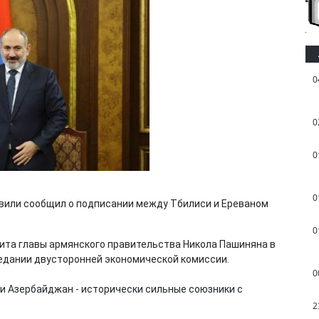
0
0
0
0
вили сообщил о подписании между Тбилиси и Ереваном
0
ита главы армянского правительства Никола Пашиняна в
седании двусторонней экономической комиссии.
0
 и Азербайджан - исторически сильные союзники с
2