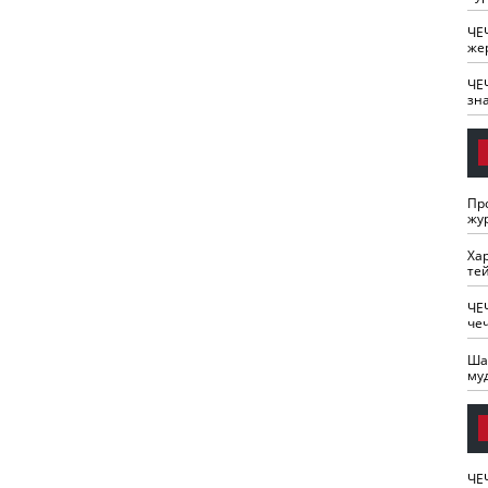
ЧЕ
же
ЧЕ
зн
Пр
жу
Ха
те
ЧЕ
че
Ша
му
ЧЕ