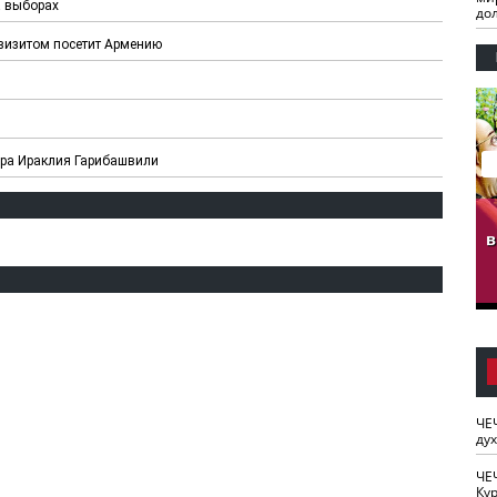
а выборах
до
визитом посетит Армению
ера Ираклия Гарибашвили
гузов.
ЧЕЧНЯ. Обарг Варин
ЧЕЧНЯ. Хьаьжин
ан"
илли
мурд - обарг Вара
в
к)
ЧЕ
ду
ЧЕ
Кур