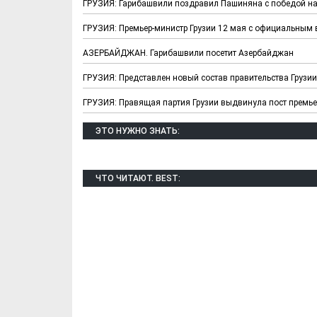
ГРУЗИЯ: Гарибашвили поздравил Пашиняна с победой н
ГРУЗИЯ: Премьер-министр Грузии 12 мая с официальным 
АЗЕРБАЙДЖАН. Гарибашвили посетит Азербайджан
ГРУЗИЯ: Представлен новый состав правительства Грузии
ГРУЗИЯ: Правящая партия Грузии выдвинула пост премь
ЭТО НУЖНО ЗНАТЬ:
Х. Гапураев. Капкан
ЧЕЧНЯ. А. Ту
для Зелимхана (Отр.
"Зелимх
из романа «1овда»)
(Отрыво
ЧТО ЧИТАЮТ. BEST: