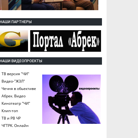
НАШИ ПАРТНЕРЫ
НАШИ ВИДЕОПРОЕКТЫ
ТВ версия "ЧИ"
Видео-"ЖЗЛ"
Чечня в обьективе
Абрек. Видео
Кинотеатр "ЧИ"
Клип-топ
ТВ и РВ ЧР
ЧГТРК. Онлайн