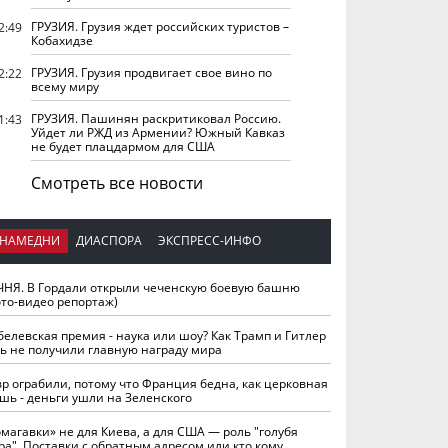
ГРУЗИЯ. Грузия ждет российских туристов –
2:49
Кобахидзе
ГРУЗИЯ. Грузия продвигает свое вино по
2:22
всему миру
ГРУЗИЯ. Пашинян раскритиковал Россию.
1:43
Уйдет ли РЖД из Армении? Южный Кавказ
не будет плацдармом для США
Смотреть все новости
НАМЕДНИ
ДИАСПОРА
ЭКСПРЕСС-ИНФО
ЧНЯ. В Гордали открыли чеченскую боевую башню
ото-видео репортаж)
белевская премия - наука или шоу? Как Трамп и Гитлер
ть не получили главную награду мира
вр ограбили, потому что Франция бедна, как церковная
шь - деньги ушли на Зеленского
омагавки» не для Киева, а для США — роль "голубя
ра". Поставки с обратным адресом или кто кому