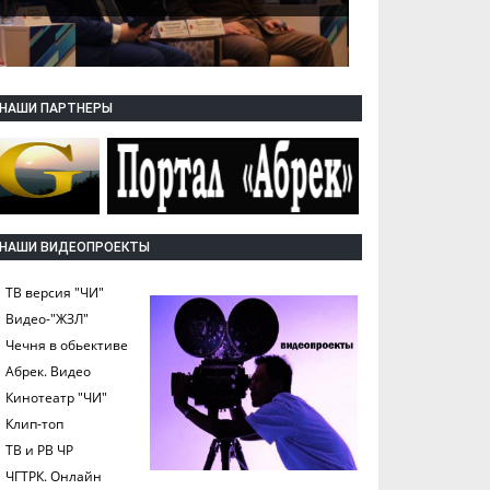
НАШИ ПАРТНЕРЫ
НАШИ ВИДЕОПРОЕКТЫ
ТВ версия "ЧИ"
Видео-"ЖЗЛ"
Чечня в обьективе
Абрек. Видео
Кинотеатр "ЧИ"
Клип-топ
ТВ и РВ ЧР
ЧГТРК. Онлайн