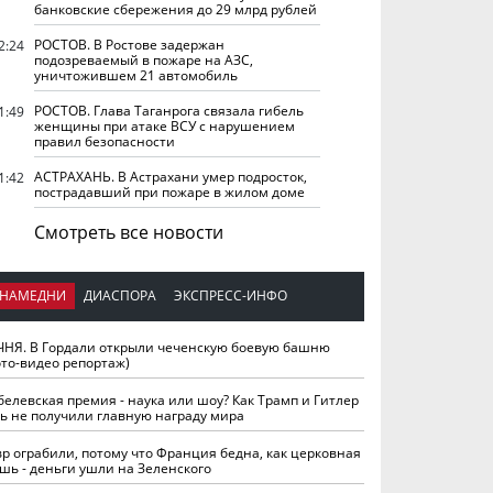
банковские сбережения до 29 млрд рублей
РОСТОВ. В Ростове задержан
2:24
подозреваемый в пожаре на АЗС,
уничтожившем 21 автомобиль
РОСТОВ. Глава Таганрога связала гибель
1:49
женщины при атаке ВСУ с нарушением
правил безопасности
АСТРАХАНЬ. В Астрахани умер подросток,
1:42
пострадавший при пожаре в жилом доме
Смотреть все новости
НАМЕДНИ
ДИАСПОРА
ЭКСПРЕСС-ИНФО
ЧНЯ. В Гордали открыли чеченскую боевую башню
ото-видео репортаж)
белевская премия - наука или шоу? Как Трамп и Гитлер
ть не получили главную награду мира
вр ограбили, потому что Франция бедна, как церковная
шь - деньги ушли на Зеленского