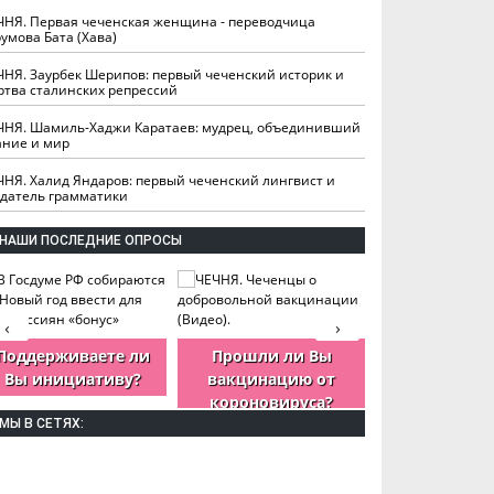
ЧНЯ. Первая чеченская женщина - переводчица
умова Бата (Хава)
ЧНЯ. Заурбек Шерипов: первый чеченский историк и
ртва сталинских репрессий
ЧНЯ. Шамиль-Хаджи Каратаев: мудрец, объединивший
ание и мир
ЧНЯ. Халид Яндаров: первый чеченский лингвист и
здатель грамматики
НАШИ ПОСЛЕДНИЕ ОПРОСЫ
‹
›
Поддерживаете ли
Прошли ли Вы
Как Вы оцен
Вы инициативу?
вакцинацию от
деятельность
короновируса?
ЧР?
МЫ В СЕТЯХ: