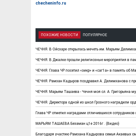
checheninfo.ru
ПОХОЖИЕ НОВОСТИ
ПОПУЛЯРНОЕ
ЧЕЧНЯ. В Ойсхаре открылась мечеть им. Марьям Делимх
ЧЕЧНЯ. В Джалке прошли религиозные мероприятия в п
Х. Гапураев. Капкан
ЧЕЧНЯ. А. Ту
ЧЕЧНЯ. Глава ЧР посетил «зикр» и «саг1а» в память об 
для Зелимхана (Отр.
"Зелимх
из романа «1овда»)
(Отрыво
ЧЕЧНЯ. Рамзан Кадыров поздравил А. Делимханова с пр
ЧЕЧНЯ. Марьям Ташаева - Чечня моя сл. А. Григорьяна му
ЧЕЧНЯ. Директора одной из школ Грозного наградили о
Глава ЧР отметил наградами отличившихся сотрудников 
МАРЬЯМ ТАШАЕВА Безаман ц1е 2016г . (Видео)
Благодаря участию Рамзана Кадырова семья Акаевых смо