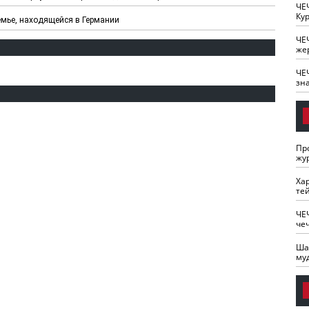
ЧЕ
Кур
емье, находящейся в Германии
ЧЕ
же
ЧЕ
зн
Пр
жу
Ха
те
ЧЕ
че
Ша
му