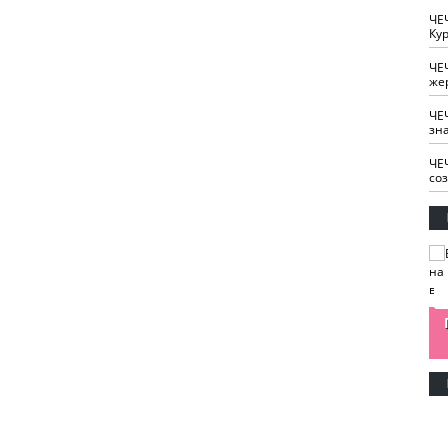
ЧЕ
Кур
ЧЕ
же
ЧЕ
зн
ЧЕ
со
изайн
Одобряете ли вы
Нужна ли "хартия
Ахмат"
антитабачный
ответственного
законопроект?
блогера"?