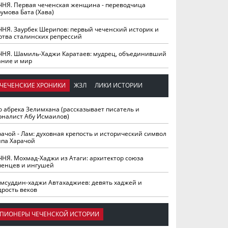
ЧНЯ. Первая чеченская женщина - переводчица
умова Бата (Хава)
ЧНЯ. Заурбек Шерипов: первый чеченский историк и
ртва сталинских репрессий
ЧНЯ. Шамиль-Хаджи Каратаев: мудрец, объединивший
ание и мир
ЧЕЧЕНСКИЕ ХРОНИКИ
ЖЗЛ
ЛИКИ ИСТОРИИ
о абрека Зелимхана (рассказывает писатель и
рналист Абу Исмаилов)
рачой - Лам: духовная крепость и исторический символ
йпа Харачой
ЧНЯ. Мохмад-Хаджи из Атаги: архитектор союза
ченцев и ингушей
мсуддин-хаджи Автахаджиев: девять хаджей и
дрость веков
ПИОНЕРЫ ЧЕЧЕНСКОЙ ИСТОРИИ