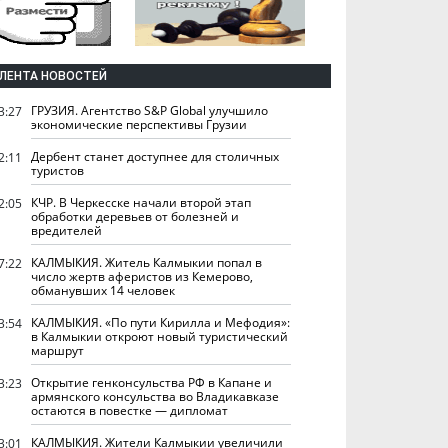
ЛЕНТА НОВОСТЕЙ
ГРУЗИЯ. Агентство S&P Global улучшило
3:27
экономические перспективы Грузии
Дербент станет доступнее для столичных
2:11
туристов
КЧР. В Черкесске начали второй этап
2:05
обработки деревьев от болезней и
вредителей
КАЛМЫКИЯ. Житель Калмыкии попал в
7:22
число жертв аферистов из Кемерово,
обманувших 14 человек
КАЛМЫКИЯ. «По пути Кирилла и Мефодия»:
3:54
в Калмыкии откроют новый туристический
маршрут
Открытие генконсульства РФ в Капане и
3:23
армянского консульства во Владикавказе
остаются в повестке — дипломат
КАЛМЫКИЯ. Жители Калмыкии увеличили
3:01