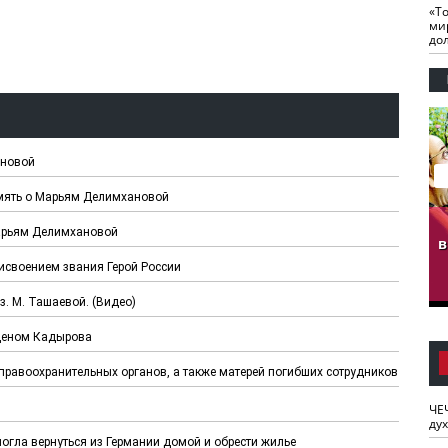
«Т
ми
до
ановой
амять о Марьям Делимхановой
гузов.
ЧЕЧНЯ. Обарг Варин
ЧЕЧНЯ. Хьаьжин
Марьям Делимхановой
ан"
илли
мурд - обарг Вара
в
к)
исвоением звания Герой России
з. М. Ташаевой. (Видео)
рденом Кадырова
правоохранительных органов, а также матерей погибших сотрудников
ЧЕ
ду
гла вернуться из Германии домой и обрести жилье