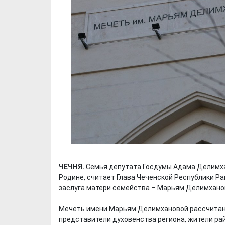
ЧЕЧНЯ.
Семья депутата Госдумы Адама Делимха
Родине, считает Глава Чеченской Республики Ра
заслуга матери семейства – Марьям Делимханов
Мечеть имени Марьям Делимхановой рассчитана 
представители духовенства региона, жители ра