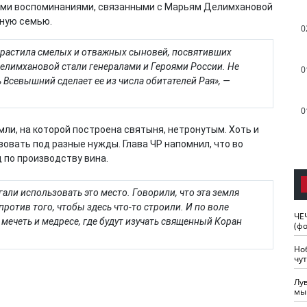
ими воспоминаниями, связанными с Марьям Делимхановой
ьную семью.
0
ырастила смелых и отважных сыновей, посвятивших
елимхановой стали генералами и Героями России. Не
0
ь Всевышний сделает ее из числа обитателей Рая», —
0
мли, на которой построена святыня, нетронутым. Хоть и
овать под разные нужды. Глава ЧР напомнил, что во
 по производству вина.
агали использовать это место. Говорили, что эта земля
против того, чтобы здесь что-то строили. И по воле
ЧЕ
мечеть и медресе, где будут изучать священный Коран
(ф
Но
чу
Лу
мы