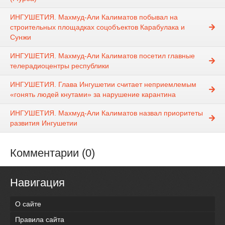
ИНГУШЕТИЯ. Махмуд-Али Калиматов побывал на
строительных площадках соцобъектов Карабулака и
Сунжи
ИНГУШЕТИЯ. Махмуд-Али Калиматов посетил главные
телерадиоцентры республики
ИНГУШЕТИЯ. Глава Ингушетии считает неприемлемым
«гонять людей кнутами» за нарушение карантина
ИНГУШЕТИЯ. Махмуд-Али Калиматов назвал приоритеты
развития Ингушетии
Комментарии (0)
Навигация
О сайте
Правила сайта